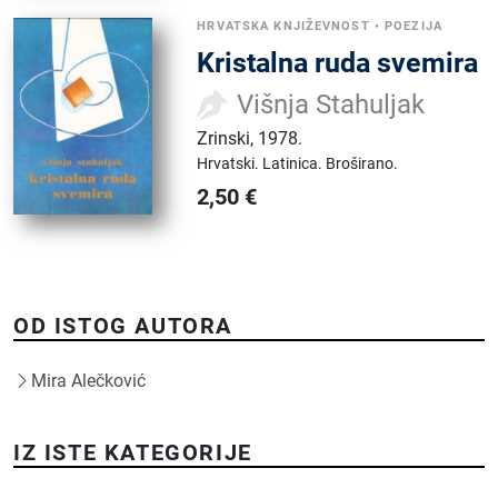
HRVATSKA KNJIŽEVNOST
•
POEZIJA
Kristalna ruda svemira
Višnja Stahuljak
Zrinski
,
1978.
Hrvatski.
Latinica.
Broširano.
2,50
€
OD ISTOG AUTORA
Mira Alečković
IZ ISTE KATEGORIJE