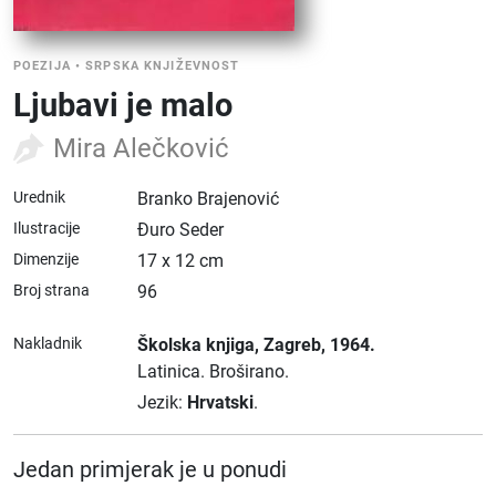
POEZIJA
•
SRPSKA KNJIŽEVNOST
Ljubavi je malo
Mira Alečković
Urednik
Branko Brajenović
Ilustracije
Đuro Seder
Dimenzije
17 x 12 cm
Broj strana
96
Nakladnik
Školska knjiga
, Zagreb
, 1964.
Latinica.
Broširano.
Jezik:
Hrvatski
.
Jedan primjerak je u ponudi