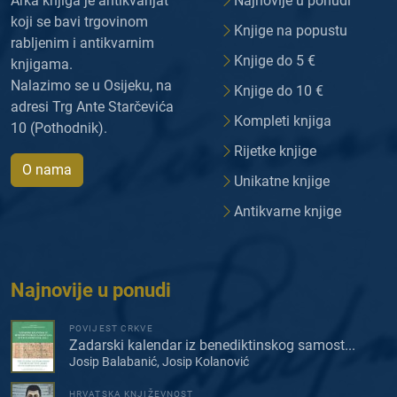
Arka knjiga je antikvarijat
Najnovije u ponudi
koji se bavi trgovinom
Knjige na popustu
rabljenim i antikvarnim
Knjige do 5 €
knjigama.
Nalazimo se u Osijeku, na
Knjige do 10 €
adresi Trg Ante Starčevića
Kompleti knjiga
10 (Pothodnik).
Rijetke knjige
O nama
Unikatne knjige
Antikvarne knjige
Najnovije u ponudi
POVIJEST CRKVE
Zadarski kalendar iz benediktinskog samost...
Josip Balabanić, Josip Kolanović
HRVATSKA KNJIŽEVNOST