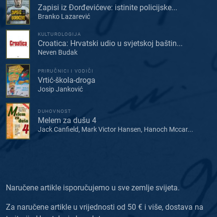
Zapisi iz Đorđevićeve: istinite policijske...
Branko Lazarević
KULTUROLOGIJA
Croatica: Hrvatski udio u svjetskoj baštin...
Neven Budak
PRIRUČNICI I VODIČI
Vrtić-škola-droga
Josip Janković
DUHOVNOST
Melem za dušu 4
Jack Canfield, Mark Victor Hansen, Hanoch Mccar...
Naručene artikle isporučujemo u sve zemlje svijeta.
Za naručene artikle u vrijednosti od 50 € i više, dostava na