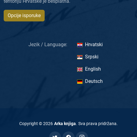
teritoriju Hrvatske je besplatna.
Opcije isporuke
Jezik / Language:
Hrvatski
Srpski
English
Deutsch
Copyright ©
2026
Arka knjiga
.
Sva prava pridržana
.