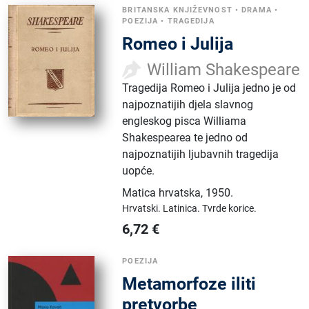
BRITANSKA KNJIŽEVNOST
•
DRAMA
•
POEZIJA
•
TRAGEDIJA
Romeo i Julija
William Shakespeare
Tragedija Romeo i Julija jedno je od
najpoznatijih djela slavnog
engleskog pisca Williama
Shakespearea te jedno od
najpoznatijih ljubavnih tragedija
uopće.
Matica hrvatska
,
1950.
Hrvatski.
Latinica.
Tvrde korice.
6,72
€
POEZIJA
Metamorfoze iliti
pretvorbe