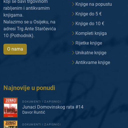
koji se bavi trgovinom
Knjige na popustu
rabljenim i antikvarnim
Knjige do 5 €
knjigama.
Nalazimo se u Osijeku, na
Knjige do 10 €
adresi Trg Ante Starčevića
Kompleti knjiga
10 (Pothodnik).
Rijetke knjige
O nama
Unikatne knjige
Antikvarne knjige
Najnovije u ponudi
DOKUMENTI I ZAPISNICI
Junaci Domovinskog rata #14
Davor Runtić
DOKUMENTI I ZAPISNICI