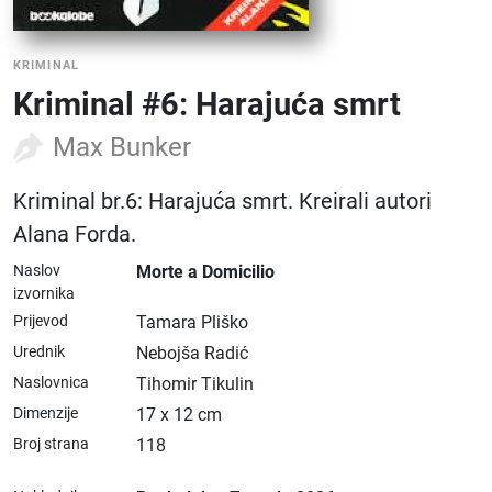
KRIMINAL
Kriminal #6: Harajuća smrt
Max Bunker
Kriminal br.6: Harajuća smrt. Kreirali autori
Alana Forda.
Naslov
Morte a Domicilio
izvornika
Prijevod
Tamara Pliško
Urednik
Nebojša Radić
Naslovnica
Tihomir Tikulin
Dimenzije
17 x 12 cm
Broj strana
118