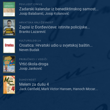
POVIJEST CRKVE
Zadarski kalendar iz benediktinskog samost...
Josip Balabanić, Josip Kolanović
HRVATSKA KNJIŽEVNOST
Zapisi iz Đorđevićeve: istinite policijske...
Branko Lazarević
KULTUROLOGIJA
Croatica: Hrvatski udio u svjetskoj baštin...
Neven Budak
PRIRUČNICI I VODIČI
Vrtić-škola-droga
Josip Janković
DUHOVNOST
Melem za dušu 4
Jack Canfield, Mark Victor Hansen, Hanoch Mccar...