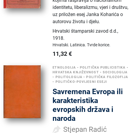
kojima raspravlja o nacionalnom
identitetu, liberalizmu, vjeri i društvu,
uz priložen esej Janka Koharića o
autorovu životu i djelu.
Hrvatski štamparski zavod d.d.
,
1918.
Hrvatski.
Latinica.
Tvrde korice.
11,32
€
ETNOLOGIJA
•
POLITIČKA PUBLICISTIKA
•
HRVATSKA KNJIŽEVNOST
•
SOCIOLOGIJA
•
POLITOLOGIJA
•
POLITIČKA FILOZOFIJA
•
POLITIČKO-POVIJESNI ESEJI
Savremena Evropa ili
karakteristika
evropskih država i
naroda
Stjepan Radić