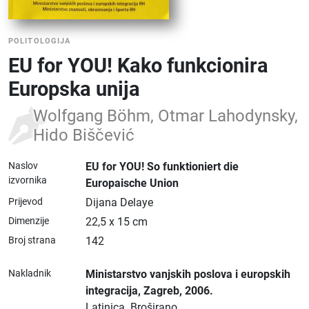
POLITOLOGIJA
EU for YOU! Kako funkcionira
Europska unija
Wolfgang Böhm, Otmar Lahodynsky,
Hido Biščević
Naslov
EU for YOU! So funktioniert die
izvornika
Europaische Union
Prijevod
Dijana Delaye
Dimenzije
22,5 x 15 cm
Broj strana
142
Nakladnik
Ministarstvo vanjskih poslova i europskih
integracija
, Zagreb
, 2006.
Latinica.
Broširano.