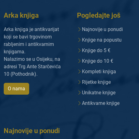
Arka knjiga
Pogledajte još
Arka knjiga je antikvarijat
Najnovije u ponudi
koji se bavi trgovinom
Knjige na popustu
rabljenim i antikvarnim
Knjige do 5 €
knjigama.
Nalazimo se u Osijeku, na
Knjige do 10 €
adresi Trg Ante Starčevića
Kompleti knjiga
10 (Pothodnik).
Rijetke knjige
O nama
Unikatne knjige
Antikvarne knjige
Najnovije u ponudi