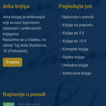
Arka knjiga
Pogledajte još
Arka knjiga je antikvarijat
Najnovije u ponudi
koji se bavi trgovinom
Knjige na popustu
rabljenim i antikvarnim
Knjige do 5 €
knjigama.
Nalazimo se u Osijeku, na
Knjige do 10 €
adresi Trg Ante Starčevića
Kompleti knjiga
10 (Pothodnik).
Rijetke knjige
O nama
Unikatne knjige
Antikvarne knjige
Najnovije u ponudi
POVIJEST CRKVE