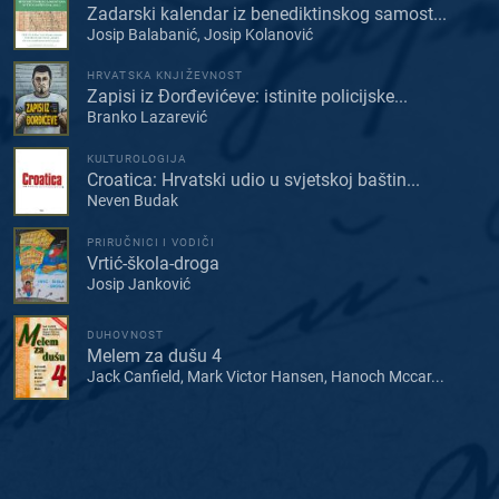
Zadarski kalendar iz benediktinskog samost...
Josip Balabanić, Josip Kolanović
HRVATSKA KNJIŽEVNOST
Zapisi iz Đorđevićeve: istinite policijske...
Branko Lazarević
KULTUROLOGIJA
Croatica: Hrvatski udio u svjetskoj baštin...
Neven Budak
PRIRUČNICI I VODIČI
Vrtić-škola-droga
Josip Janković
DUHOVNOST
Melem za dušu 4
Jack Canfield, Mark Victor Hansen, Hanoch Mccar...