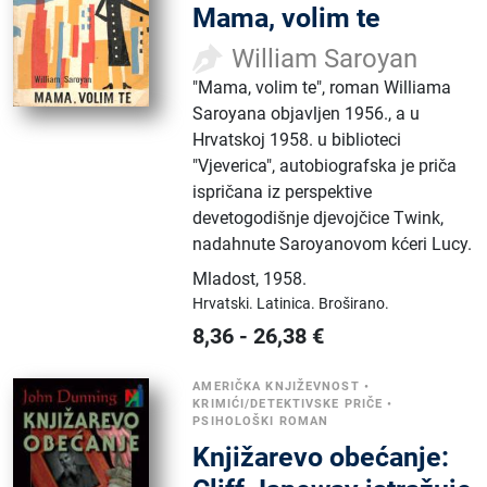
Mama, volim te
William Saroyan
"Mama, volim te", roman Williama
Saroyana objavljen 1956., a u
Hrvatskoj 1958. u biblioteci
"Vjeverica", autobiografska je priča
ispričana iz perspektive
devetogodišnje djevojčice Twink,
nadahnute Saroyanovom kćeri Lucy.
Mladost
,
1958.
Hrvatski.
Latinica.
Broširano.
8,36
-
26,38
€
AMERIČKA KNJIŽEVNOST
•
KRIMIĆI/DETEKTIVSKE PRIČE
•
PSIHOLOŠKI ROMAN
Knjižarevo obećanje: