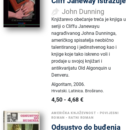
Cliff Janeway istražuje
John Dunning
Knjižarevo obećanje treća je knjiga u
seriji o Cliffu Janewayu
nagrađivanog Johna Dunninga,
američkog spisatelja neobično
talentiranog i jedinstvenog kao i
knjige koje tako iskreno voli i
prodaje u svojoj knjižari i
antikvarijatu Old Algonquin u
Denveru.
Algoritam
,
2006.
Hrvatski.
Latinica.
Broširano.
4,50
-
4,68
€
AMERIČKA KNJIŽEVNOST
•
POVIJESNI
ROMAN
•
RATNI ROMAN
Odsustvo do buđenja