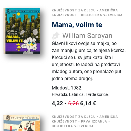
KNJIŽEVNOST ZA DJECU
•
AMERIČKA
KNJIŽEVNOST
•
BIBLIOTEKA VJEVERICA
Mama, volim te
William Saroyan
Glavni likovi ovdje su majka, po
zanimanju glumica, te njena kćerka.
Krećući se u svijetu kazališta i
umjetnosti, te radeći na predstavi
mladog autora, one pronalaze put
jedna prema drugoj.
Mladost
,
1982.
Hrvatski.
Latinica.
Tvrde korice.
4,32
-
6,14
€
6,26
KNJIŽEVNOST ZA DJECU
•
AMERIČKA
KNJIŽEVNOST
•
PRVA IZDANJA
•
BIBLIOTEKA VJEVERICA