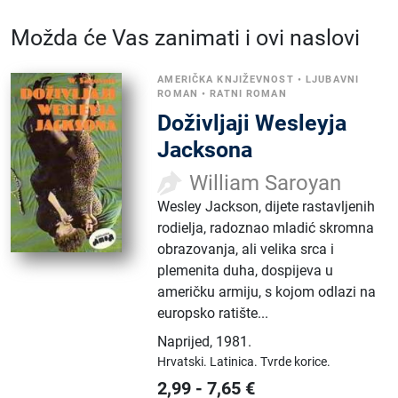
Možda će Vas zanimati i ovi naslovi
AMERIČKA KNJIŽEVNOST
•
LJUBAVNI
ROMAN
•
RATNI ROMAN
Doživljaji Wesleyja
Jacksona
William Saroyan
Wesley Jackson, dijete rastavljenih
rodielja, radoznao mladić skromna
obrazovanja, ali velika srca i
plemenita duha, dospijeva u
američku armiju, s kojom odlazi na
europsko ratište...
Naprijed
,
1981.
Hrvatski.
Latinica.
Tvrde korice.
2,99
-
7,65
€