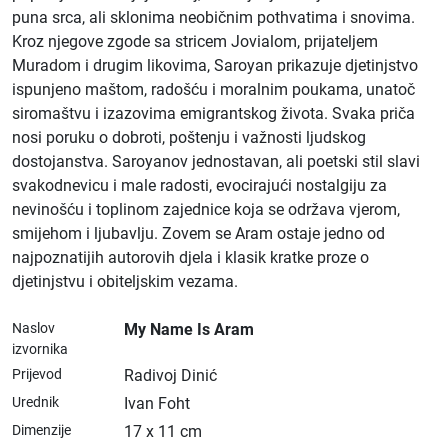
puna srca, ali sklonima neobičnim pothvatima i snovima.
Kroz njegove zgode sa stricem Jovialom, prijateljem
Muradom i drugim likovima, Saroyan prikazuje djetinjstvo
ispunjeno maštom, radošću i moralnim poukama, unatoč
siromaštvu i izazovima emigrantskog života. Svaka priča
nosi poruku o dobroti, poštenju i važnosti ljudskog
dostojanstva. Saroyanov jednostavan, ali poetski stil slavi
svakodnevicu i male radosti, evocirajući nostalgiju za
nevinošću i toplinom zajednice koja se održava vjerom,
smijehom i ljubavlju. Zovem se Aram ostaje jedno od
najpoznatijih autorovih djela i klasik kratke proze o
djetinjstvu i obiteljskim vezama.
Naslov
My Name Is Aram
izvornika
Prijevod
Radivoj Dinić
Urednik
Ivan Foht
Dimenzije
17 x 11 cm