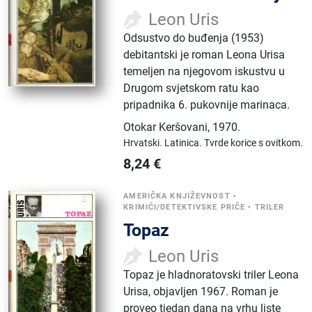
Leon Uris
Odsustvo do buđenja (1953)
debitantski je roman Leona Urisa
temeljen na njegovom iskustvu u
Drugom svjetskom ratu kao
pripadnika 6. pukovnije marinaca.
Otokar Keršovani
,
1970.
Hrvatski.
Latinica.
Tvrde korice s ovitkom.
8,24
€
AMERIČKA KNJIŽEVNOST
•
KRIMIĆI/DETEKTIVSKE PRIČE
•
TRILER
Topaz
Leon Uris
Topaz je hladnoratovski triler Leona
Urisa, objavljen 1967. Roman je
proveo tjedan dana na vrhu liste