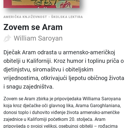
AMERIČKA KNJIŽEVNOST
•
ŠKOLSKA LEKTIRA
Zovem se Aram
William Saroyan
Dječak Aram odrasta u armensko-američkoj
obitelji u Kaliforniji. Kroz humor i toplinu priča o
djetinjstvu, siromaštvu i obiteljskim
vrijednostima, otkrivajući ljepotu običnog života
i snagu zajedništva.
Zovem se Aram zbirka je pripovijedaka Williama Saroyana
koja kroz dječačke oči glavnog lika, Arama Garoghlaniana,
donosi toplo i duhovito viđenje života armensko-američke
zajednice u Kaliforniji početkom 20. stoljeća. Aram
pripovijeda o svojoj velikoj, osebujnoj obitelji – rođacima