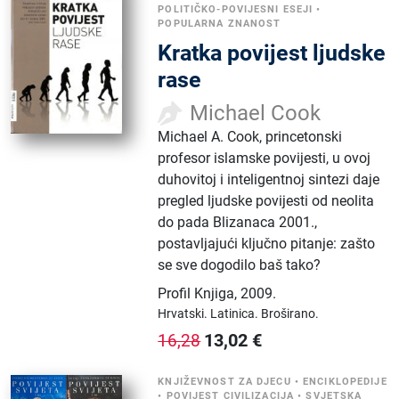
POLITIČKO-POVIJESNI ESEJI
•
POPULARNA ZNANOST
Kratka povijest ljudske
rase
Michael Cook
Michael A. Cook, princetonski
profesor islamske povijesti, u ovoj
duhovitoj i inteligentnoj sintezi daje
pregled ljudske povijesti od neolita
do pada Blizanaca 2001.,
postavljajući ključno pitanje: zašto
se sve dogodilo baš tako?
Profil Knjiga
,
2009.
Hrvatski.
Latinica.
Broširano.
13,02
€
16,28
KNJIŽEVNOST ZA DJECU
•
ENCIKLOPEDIJE
•
POVIJEST CIVILIZACIJA
•
SVJETSKA