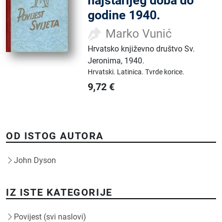
najstarijeg doba do
godine 1940.
Marko Vunić
Hrvatsko književno društvo Sv.
Jeronima
,
1940.
Hrvatski.
Latinica.
Tvrde korice.
9,72
€
OD ISTOG AUTORA
John Dyson
IZ ISTE KATEGORIJE
Povijest (svi naslovi)