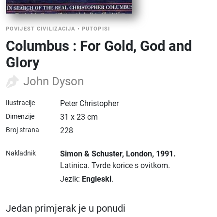
POVIJEST CIVILIZACIJA
•
PUTOPISI
Columbus : For Gold, God and
Glory
John Dyson
Ilustracije
Peter Christopher
Dimenzije
31 x 23 cm
Broj strana
228
Nakladnik
Simon & Schuster
, London
, 1991.
Latinica.
Tvrde korice s ovitkom.
Jezik:
Engleski
.
Jedan primjerak je u ponudi