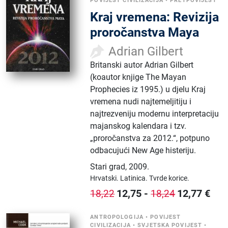
POVIJEST CIVILIZACIJA
•
PRETPOVIJEST
Kraj vremena: Revizija
proročanstva Maya
Adrian Gilbert
Britanski autor Adrian Gilbert
(koautor knjige The Mayan
Prophecies iz 1995.) u djelu Kraj
vremena nudi najtemeljitiju i
najtrezveniju modernu interpretaciju
majanskog kalendara i tzv.
„proročanstva za 2012.“, potpuno
odbacujući New Age histeriju.
Stari grad
,
2009.
Hrvatski.
Latinica.
Tvrde korice.
12,75
-
12,77
€
18,22
18,24
ANTROPOLOGIJA
•
POVIJEST
CIVILIZACIJA
•
SVJETSKA POVIJEST
•