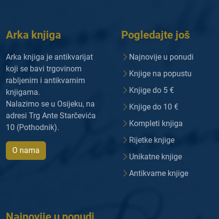
Arka knjiga
Pogledajte još
Arka knjiga je antikvarijat
Najnovije u ponudi
koji se bavi trgovinom
Knjige na popustu
rabljenim i antikvarnim
Knjige do 5 €
knjigama.
Nalazimo se u Osijeku, na
Knjige do 10 €
adresi Trg Ante Starčevića
Kompleti knjiga
10 (Pothodnik).
Rijetke knjige
O nama
Unikatne knjige
Antikvarne knjige
Najnovije u ponudi