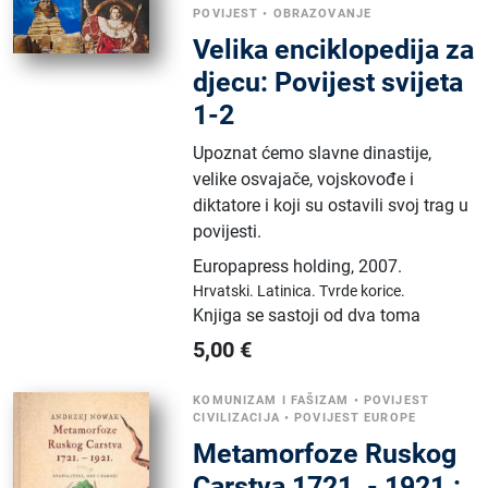
POVIJEST
•
OBRAZOVANJE
Velika enciklopedija za
djecu: Povijest svijeta
1-2
Upoznat ćemo slavne dinastije,
velike osvajače, vojskovođe i
diktatore i koji su ostavili svoj trag u
povijesti.
Europapress holding
,
2007.
Hrvatski.
Latinica.
Tvrde korice.
Knjiga se sastoji od dva toma
5,00
€
KOMUNIZAM I FAŠIZAM
•
POVIJEST
CIVILIZACIJA
•
POVIJEST EUROPE
Metamorfoze Ruskog
Carstva 1721. - 1921.: