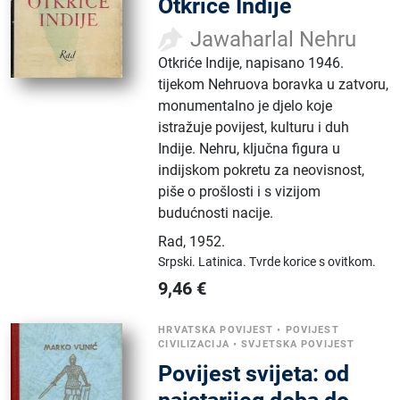
Otkriće Indije
Jawaharlal Nehru
Otkriće Indije, napisano 1946.
tijekom Nehruova boravka u zatvoru,
monumentalno je djelo koje
istražuje povijest, kulturu i duh
Indije. Nehru, ključna figura u
indijskom pokretu za neovisnost,
piše o prošlosti i s vizijom
budućnosti nacije.
Rad
,
1952.
Srpski.
Latinica.
Tvrde korice s ovitkom.
9,46
€
HRVATSKA POVIJEST
•
POVIJEST
CIVILIZACIJA
•
SVJETSKA POVIJEST
Povijest svijeta: od