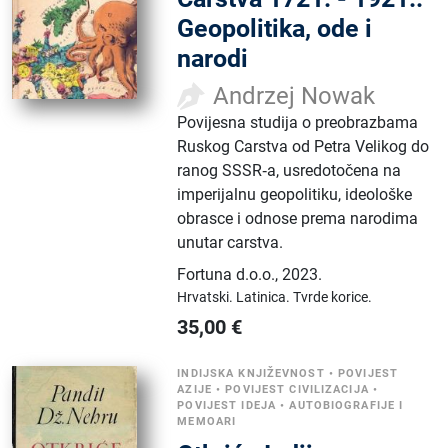
Geopolitika, ode i
narodi
Andrzej Nowak
Povijesna studija o preobrazbama
Ruskog Carstva od Petra Velikog do
ranog SSSR‑a, usredotočena na
imperijalnu geopolitiku, ideološke
obrasce i odnose prema narodima
unutar carstva.
Fortuna d.o.o.
,
2023.
Hrvatski.
Latinica.
Tvrde korice.
35,00
€
INDIJSKA KNJIŽEVNOST
•
POVIJEST
AZIJE
•
POVIJEST CIVILIZACIJA
•
POVIJEST IDEJA
•
AUTOBIOGRAFIJE I
MEMOARI