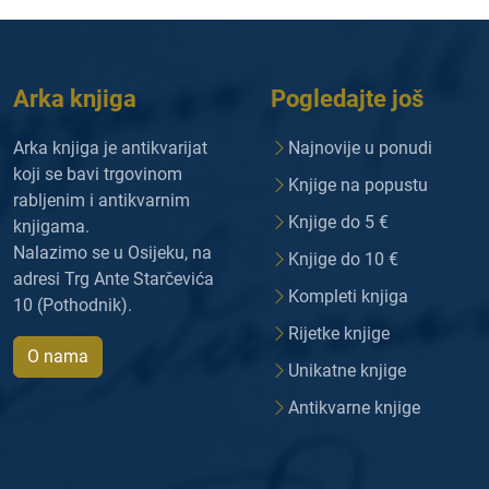
Arka knjiga
Pogledajte još
Arka knjiga je antikvarijat
Najnovije u ponudi
koji se bavi trgovinom
Knjige na popustu
rabljenim i antikvarnim
Knjige do 5 €
knjigama.
Nalazimo se u Osijeku, na
Knjige do 10 €
adresi Trg Ante Starčevića
Kompleti knjiga
10 (Pothodnik).
Rijetke knjige
O nama
Unikatne knjige
Antikvarne knjige