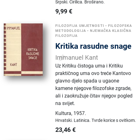
Srpski.
Ćirilica.
Broširano.
9,99
€
FILOZOFIJA UMJETNOSTI
•
FILOZOFSKA
METODOLOGIJA
•
NJEMAČKA KLASIČNA
FILOZOFIJA
Kritika rasudne snage
Immanuel Kant
Uz Kritiku čistoga uma i Kritiku
praktičnog uma ovo treće Kantovo
glavno djelo spada u ugaone
kamene njegove filozofske zgrade,
ali i zaokružuje čitav njegov pogled
na svijet.
Kultura
,
1957.
Hrvatski.
Latinica.
Tvrde korice s ovitkom.
23,46
€