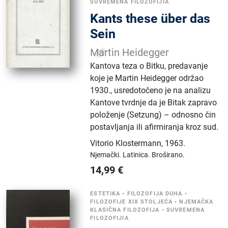
SUVREMENA FILOZOFIJIA
Kants these über das
Sein
Martin Heidegger
Kantova teza o Bitku, predavanje
koje je Martin Heidegger održao
1930., usredotočeno je na analizu
Kantove tvrdnje da je Bitak zapravo
položenje (Setzung) – odnosno čin
postavljanja ili afirmiranja kroz sud.
Vitorio Klostermann
,
1963.
Njemački.
Latinica.
Broširano.
14,99
€
ESTETIKA
•
FILOZOFIJA DUHA
•
FILOZOFIJE XIX STOLJEĆA
•
NJEMAČKA
KLASIČNA FILOZOFIJA
•
SUVREMENA
FILOZOFIJIA