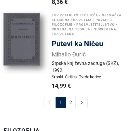
8,36
€
FILOZOFIJE XX STOLJEĆA
•
NJEMAČKA
KLASIČNA FILOZOFIJA
•
POVIJEST
FILOZOFIJE
•
PROSVJETITELJSTVO
•
SPOZNAJNA TEORIJA
•
SUVREMENA
FILOZOFIJIA
Putevi ka Ničeu
Mihailo Đurić
Srpska književna zadruga (SKZ)
,
1992.
Srpski.
Ćirilica.
Tvrde korice.
14,99
€
1
2
FILOZOFIJA