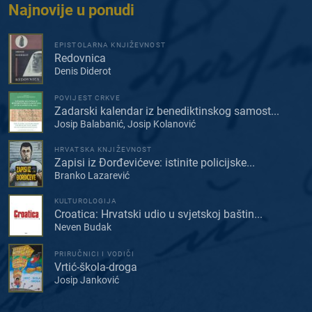
Najnovije u ponudi
EPISTOLARNA KNJIŽEVNOST
Redovnica
Denis Diderot
POVIJEST CRKVE
Zadarski kalendar iz benediktinskog samost...
Josip Balabanić, Josip Kolanović
HRVATSKA KNJIŽEVNOST
Zapisi iz Đorđevićeve: istinite policijske...
Branko Lazarević
KULTUROLOGIJA
Croatica: Hrvatski udio u svjetskoj baštin...
Neven Budak
PRIRUČNICI I VODIČI
Vrtić-škola-droga
Josip Janković