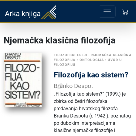
Arka knjiga
Njemačka klasična filozofija
FILOZOFSKI ESEJI
•
NJEMAČKA KLASIČNA
FILOZOFIJA
•
ONTOLOGIJA
•
UVOD U
FILOZOFIJU
Filozofija kao sistem?
Branko Despot
„Filozofija kao sistem?“ (1999.) je
zbirka od četiri filozofska
predavanja hrvatskog filozofa
Branka Despota (r. 1942.), poznatog
po dubokim interpretacijama
klasične njemačke filozofije i