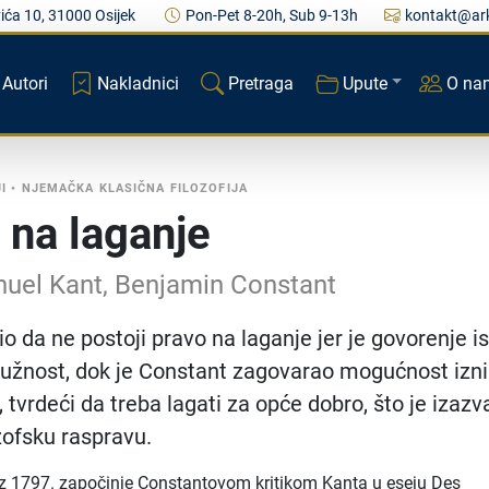
ića 10, 31000 Osijek
Pon-Pet 8-20h, Sub 9-13h
kontakt@ark
Autori
Nakladnici
Pretraga
Upute
O na
I
•
NJEMAČKA KLASIČNA FILOZOFIJA
 na laganje
uel Kant, Benjamin Constant
io da ne postoji pravo na laganje jer je govorenje i
dužnost, dok je Constant zagovarao mogućnost iz
 tvrdeći da treba lagati za opće dobro, što je izazv
zofsku raspravu.
z 1797. započinje Constantovom kritikom Kanta u eseju Des