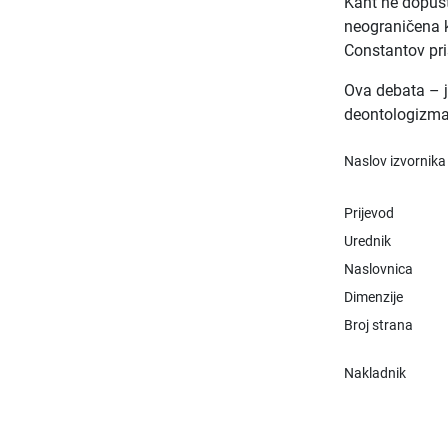
Kant ne dopušt
neograničena ko
Constantov pri
Ova debata – j
deontologizma
Naslov izvornika
Prijevod
Urednik
Naslovnica
Dimenzije
Broj strana
Nakladnik