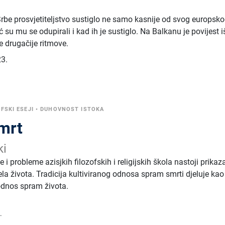
 Srbe prosvjetiteljstvo sustiglo ne samo kasnije od svog europsk
 su mu se odupirali i kad ih je sustiglo. Na Balkanu je povijest i
e drugačije ritmove.
3.
FSKI ESEJI
•
DUHOVNOST ISTOKA
smrt
ki
e i probleme azisjkih filozofskih i religijskih škola nastoji prikaza
ela života. Tradicija kultiviranog odnosa spram smrti djeluje kao 
odnos spram života.
.