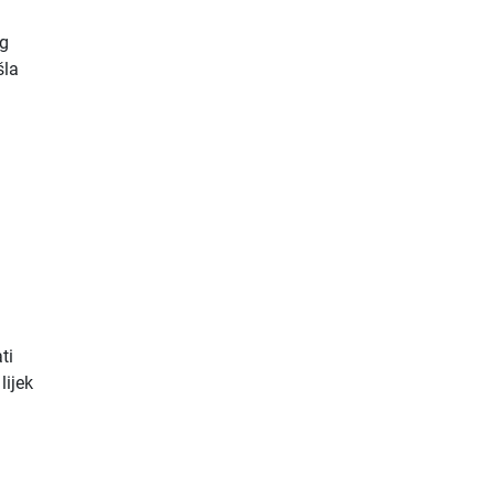
og
šla
ti
lijek