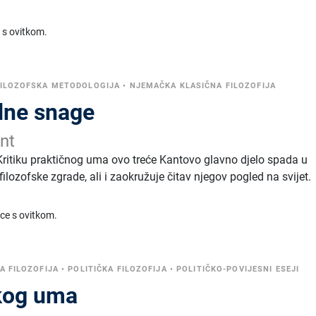
 s ovitkom.
FILOZOFSKA METODOLOGIJA
•
NJEMAČKA KLASIČNA FILOZOFIJA
udne snage
nt
 Kritiku praktičnog uma ovo treće Kantovo glavno djelo spada u
ozofske zgrade, ali i zaokružuje čitav njegov pogled na svijet.
ice s ovitkom.
 FILOZOFIJA
•
POLITIČKA FILOZOFIJA
•
POLITIČKO-POVIJESNI ESEJI
skog uma