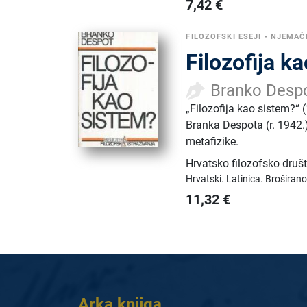
7,42
€
FILOZOFSKI ESEJI
•
NJEMAČK
Filozofija k
Branko Desp
„Filozofija kao sistem?“ 
Branka Despota (r. 1942.
metafizike.
Hrvatsko filozofsko druš
Hrvatski.
Latinica.
Broširano
11,32
€
Arka knjiga