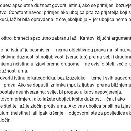
iques: apsolutna dužnost govoriti istinu, ako se primijeni bezuvj
štvo. Constant navodi primjer: ako ubojica pita za prijatelja koji 
kući, laž bi bila opravdana iz čovjekoljublja – jer ubojica nema 
oštro, braneći apsolutno zabranu laži. Kantovi ključni argument
vo na istinu" je besmislen – nema objektivnog prava na istinu, v
ktivna dužnost istinoljubivosti (veracitas) prema sebi i drugim
jerna neistina u izjavi prema drugome – ne ovisi o šteti, već o 
dužnosti uma.
voriti istinu je kategorička, bez izuzetaka – temelj svih ugovora
 i prava. Ako se dopusti iznimka (npr. iz ljubavi prema bližnjemu
ostaje neuniverzalna: svijet bi propao u kaos nepovjerenja.
ovom primjeru: ako lažete ubojici, kršite dužnost – čak i ako
e štetite, laž je zločin protiv uma. Ako vas ubojica prisili na izjav
quium (neistina), ali ipak kršenje – odgovorni ste za posljedice a
ločin.