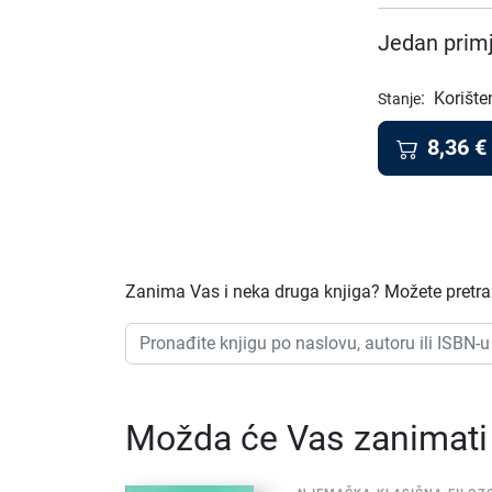
Jedan primj
:
Korište
Stanje
8,36
€
Zanima Vas i neka druga knjiga? Možete pretraži
Možda će Vas zanimati i