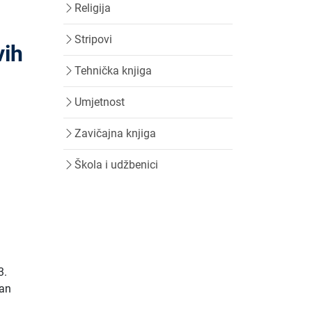
Religija
Stripovi
vih
Tehnička knjiga
Umjetnost
Zavičajna knjiga
Škola i udžbenici
3.
jan