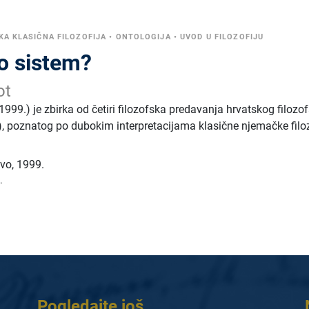
A KLASIČNA FILOZOFIJA
•
ONTOLOGIJA
•
UVOD U FILOZOFIJU
ao sistem?
ot
(1999.) je zbirka od četiri filozofska predavanja hrvatskog filozo
), poznatog po dubokim interpretacijama klasične njemačke filozo
tvo
,
1999.
.
Pogledajte još