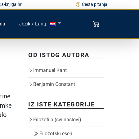
a-knjiga.hr
Česta pitanja
ma
Jezik / Lang.
OD ISTOG AUTORA
Immanuel Kant
Benjamin Constant
stine
IZ ISTE KATEGORIJE
nimke
alo
Filozofija (svi naslovi)
Filozofski eseji