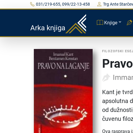
031/219-655, 099/22-13-458
Trg Ante Starčev
Knjige
Arka knjiga
FILOZOFSKI ESEJ
Pravo
Imman
Kant je tvrd
apsolutna 
od dužnosti,
čuvenu filo
Ova rasprava i