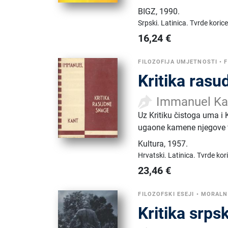
BIGZ
,
1990.
Srpski.
Latinica.
Tvrde korice
16,24
€
FILOZOFIJA UMJETNOSTI
•
Kritika ras
Immanuel Ka
Uz Kritiku čistoga uma i
ugaone kamene njegove fil
Kultura
,
1957.
Hrvatski.
Latinica.
Tvrde kor
23,46
€
FILOZOFSKI ESEJI
•
MORALNA
Kritika srp