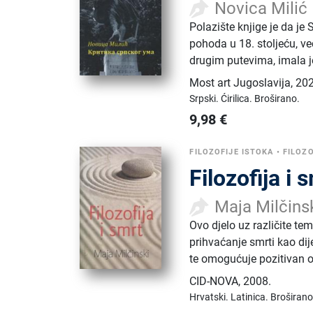
Novica Milić
Polazište knjige je da je
pohoda u 18. stoljeću, već
drugim putevima, imala j
Most art Jugoslavija
,
202
Srpski.
Ćirilica.
Broširano.
9,98
€
FILOZOFIJE ISTOKA
•
FILOZO
Filozofija i 
Maja Milčins
Ovo djelo uz različite tem
prihvaćanje smrti kao dij
te omogućuje pozitivan 
CID-NOVA
,
2008.
Hrvatski.
Latinica.
Broširano