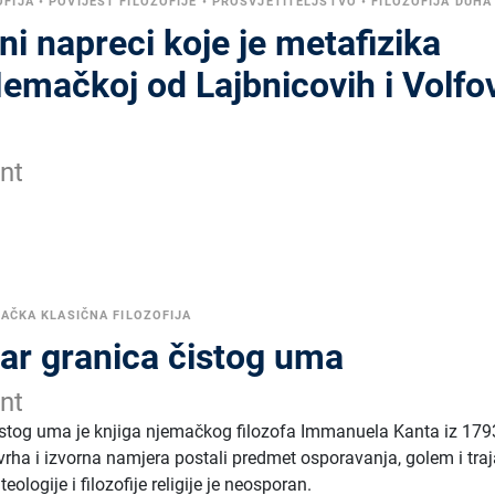
OFIJA
•
POVIJEST FILOZOFIJE
•
PROSVJETITELJSTVO
•
FILOZOFIJA DUHA
rni napreci koje je metafizika
Nemačkoj od Lajbnicovih i Volfo
nt
AČKA KLASIČNA FILOZOFIJA
tar granica čistog uma
nt
čistog uma je knjiga njemačkog filozofa Immanuela Kanta iz 179
vrha i izvorna namjera postali predmet osporavanja, golem i tra
teologije i filozofije religije je neosporan.