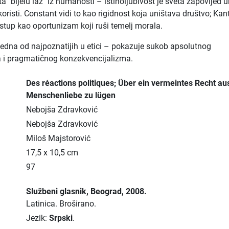
a "bijelu laž" iz humanosti – istinoljubivost je sveta zapovijed 
risti. Constant vidi to kao rigidnost koja uništava društvo; Kant
stup kao oportunizam koji ruši temelj morala.
edna od najpoznatijih u etici – pokazuje sukob apsolutnog
 i pragmatičnog konzekvencijalizma.
Des réactions politiques; Über ein vermeintes Recht au
Menschenliebe zu lügen
Nebojša Zdravković
Nebojša Zdravković
Miloš Majstorović
17,5 x 10,5 cm
97
Službeni glasnik
, Beograd
, 2008.
Latinica.
Broširano.
Jezik:
Srpski
.