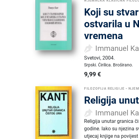
NJEMAČKA KLASIČNA FILOZ
Koji su stva
ostvarila u 
vremena
Immanuel Ka
Svetovi
,
2004.
Srpski.
Ćirilica.
Broširano.
9,99
€
FILOZOFIJA RELIGIJE
•
NJEM
Religija unu
Immanuel Ka
Religija unutar granica 
godine. Iako su njezina s
utjecaj knjige na povijest 