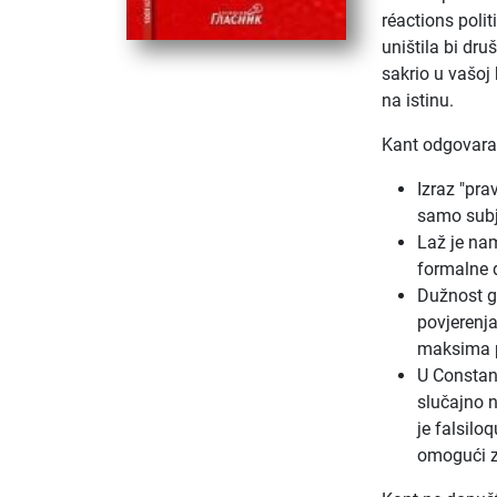
réactions polit
uništila bi dru
sakrio u vašoj 
na istinu.
Kant odgovara 
Izraz "pra
samo subje
Laž je nam
formalne 
Dužnost go
povjerenja
maksima p
U Constant
slučajno n
je falsilo
omogući z