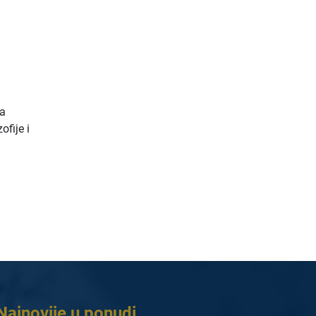
fa
fije i
Najnovije u ponudi