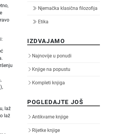
etno,
Njemačka klasična filozofija
se
pravo
Etika
i:
IZDVAJAMO
eć
Najnovije u ponudi
a.
kršenju
Knjige na popustu
,
Kompleti knjiga
),
POGLEDAJTE JOŠ
u, laž
ko laž
Antikvarne knjige
Rijetke knjige