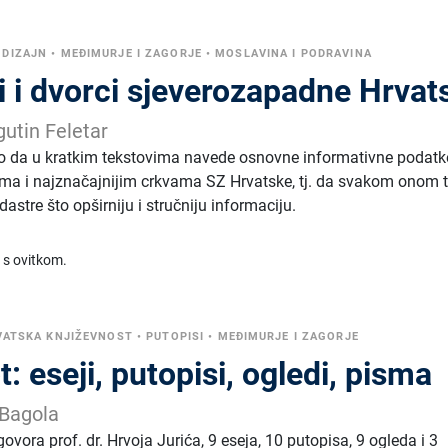
 DIZAJN
•
MEĐIMURJE I ZAGORJE
•
MOSLAVINA I PODRAVINA
i i dvorci sjeverozapadne Hrvat
gutin Feletar
ko da u kratkim tekstovima navede osnovne informativne podatk
ima i najznačajnijim crkvama SZ Hrvatske, tj. da svakom onom 
odastre što opširniju i stručniju informaciju.
 s ovitkom.
VATSKA KNJIŽEVNOST
•
PUTOPISI
•
MEĐIMURJE I ZAGORJE
t: eseji, putopisi, ogledi, pisma
-Bagola
ovora prof. dr. Hrvoja Jurića, 9 eseja, 10 putopisa, 9 ogleda i 3