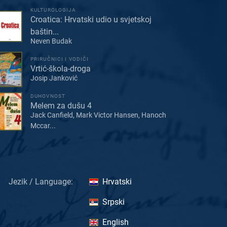
KULTUROLOGIJA
Croatica: Hrvatski udio u svjetskoj
baštin...
Neven Budak
PRIRUČNICI I VODIČI
Vrtić-škola-droga
Josip Janković
DUHOVNOST
Melem za dušu 4
Jack Canfield, Mark Victor Hansen, Hanoch
Mccar...
Jezik / Language:
Hrvatski
Srpski
English