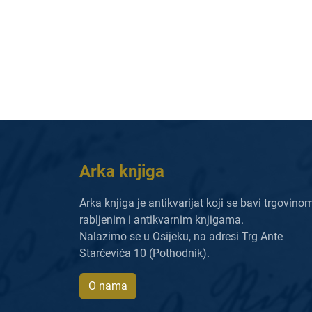
Arka knjiga
Arka knjiga je antikvarijat koji se bavi trgovino
rabljenim i antikvarnim knjigama.
Nalazimo se u Osijeku, na adresi Trg Ante
Starčevića 10 (Pothodnik).
O nama