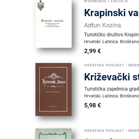
MEĐIMURJE I ZAGORJE
Krapinski va
Antun Kozina
Turističko društvo Krapi
Hrvatski.
Latinica.
Broširano
2,99
€
HRVATSKA POVIJEST
•
MEĐI
Križevački s
Turistička zajednica gra
Hrvatski.
Latinica.
Broširano
5,98
€
HRVATSKA POVIJEST
•
MEĐI