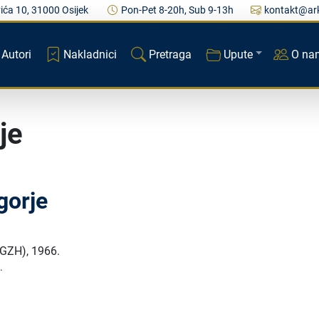
ića 10, 31000 Osijek
Pon-Pet 8-20h, Sub 9-13h
kontakt@ark
Autori
Nakladnici
Pretraga
Upute
O na
je
gorje
 (GZH)
,
1966.
.