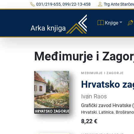
031/219-655, 099/22-13-458
Trg Ante Starčev
Knjige
Arka knjiga
Međimurje i Zagor
MEĐIMURJE I ZAGORJE
Hrvatsko za
Ivan Raos
Grafički zavod Hrvatske
Hrvatski.
Latinica.
Broširano
8,22
€