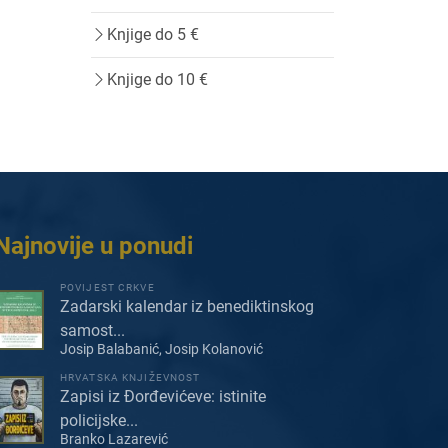
Knjige do 5 €
Knjige do 10 €
Najnovije u ponudi
POVIJEST CRKVE
Zadarski kalendar iz benediktinskog
samost...
Josip Balabanić, Josip Kolanović
HRVATSKA KNJIŽEVNOST
Zapisi iz Đorđevićeve: istinite
policijske...
Branko Lazarević