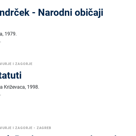
ndrček - Narodni običaji
na
,
1979.
.
MURJE I ZAGORJE
tatuti
da Križevaca
,
1998.
.
MURJE I ZAGORJE
•
ZAGREB