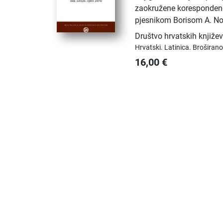
zaokružene koresponden
pjesnikom Borisom A. N
Društvo hrvatskih knjiže
Hrvatski.
Latinica.
Broširano
16,00
€