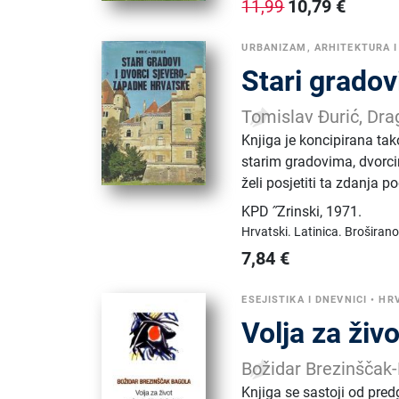
10,79
€
11,99
URBANIZAM, ARHITEKTURA I
Stari gradov
Tomislav Đurić, Dra
Knjiga je koncipirana ta
starim gradovima, dvorc
želi posjetiti ta zdanja p
KPD ˝Zrinski
,
1971.
Hrvatski.
Latinica.
Broširano
7,84
€
ESEJISTIKA I DNEVNICI
•
HR
Volja za živo
Božidar Brezinščak
Knjiga se sastoji od predg