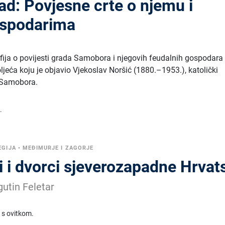
d: Povjesne crte o njemu i
ospodarima
ija o povijesti grada Samobora i njegovih feudalnih gospodara
oljeća koju je objavio Vjekoslav Noršić (1880.–1953.), katolički
z Samobora.
.
EGIJA
•
MEĐIMURJE I ZAGORJE
i i dvorci sjeverozapadne Hrvat
gutin Feletar
 s ovitkom.