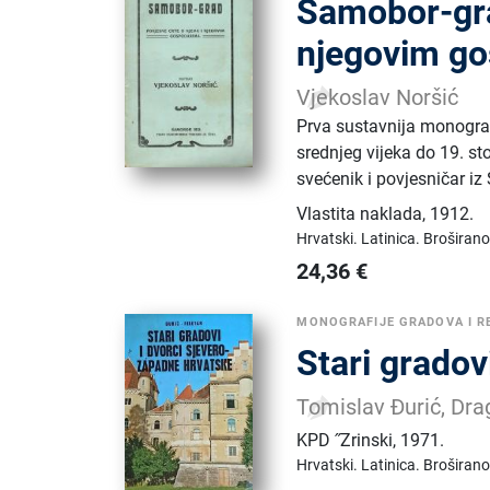
Samobor-gra
njegovim g
Vjekoslav Noršić
Prva sustavnija monograf
srednjeg vijeka do 19. st
svećenik i povjesničar i
Vlastita naklada
,
1912.
Hrvatski.
Latinica.
Broširano
24,36
€
MONOGRAFIJE GRADOVA I R
Stari gradov
Tomislav Đurić, Dra
KPD ˝Zrinski
,
1971.
Hrvatski.
Latinica.
Broširano