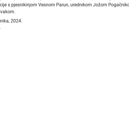
cije s pjesnikinjom Vesnom Parun, urednikom Jožom Pogačnik
ovakom.
vnika
,
2024.
.