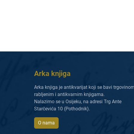
Arka knjiga
Arka knjiga je antikvarijat koji se bavi trgovino
rabljenim i antikvarnim knjigama.
Nalazimo se u Osijeku, na adresi Trg Ante
Starčevića 10 (Pothodnik).
O nama