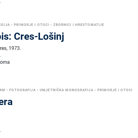
.
EGIJA
•
PRIMORJE I OTOCI
•
ZBORNICI I HRESTOMATIJE
pis: Cres-Lošinj
res
,
1973.
.
 toma
ZAM
•
FOTOGRAFIJA
•
UMJETNIČKA MONOGRAFIJA
•
PRIMORJE I OTOCI
zera
.