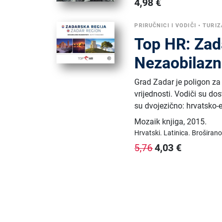
4,98
€
PRIRUČNICI I VODIČI
•
TURI
Top HR: Zada
Nezaobilazn
Grad Zadar je poligon za 
vrijednosti. Vodiči su dos
su dvojezično: hrvatsko-e
Mozaik knjiga
,
2015.
Hrvatski.
Latinica.
Broširano
4,03
€
5,76