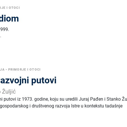
JE I OTOCI
idiom
1999.
.
IJA
•
PRIMORJE I OTOCI
 razvojni putovi
 Žuljić
jni putovi iz 1973. godine, koju su uredili Juraj Pađen i Stanko Žul
gospodarskog i društvenog razvoja Istre u kontekstu tadašnje
.