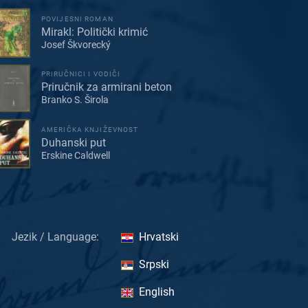
POVIJESNI ROMAN
Mirakl: Politički krimić
Josef Škvorecký
PRIRUČNICI I VODIČI
Priručnik za armirani beton
Branko S. Širola
AMERIČKA KNJIŽEVNOST
Duhanski put
Erskine Caldwell
Jezik / Language:
Hrvatski
Srpski
English