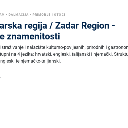
ZAM
•
DALMACIJA
•
PRIMORJE I OTOCI
rska regija / Zadar Region -
e znamenitosti
istraživanje i nalazište kulturno-povijesnih, prirodnih i gastron
tupni na 4 jezika: hrvatski, engleski, talijanski i njemački. Struktu
ngleski te njemačko-talijanski.
.