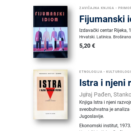
ZAVIČAJNA KNJIGA
•
PRIMOR
Fijumanski 
Izdavački centar Rijeka
,
Hrvatski.
Latinica.
Broširano
5,20
€
ETNOLOGIJA
•
KULTUROLOG
Istra i njeni
Juraj Pađen, Stanko
Knjiga Istra i njeni razvo
sveobuhvatna je analiza 
Jugoslavije.
Ekonomski institut
,
1973