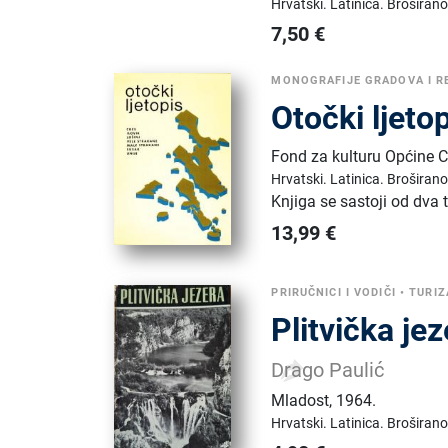
Hrvatski.
Latinica.
Broširano
7,50
€
MONOGRAFIJE GRADOVA I R
Otočki ljeto
Fond za kulturu Općine C
Hrvatski.
Latinica.
Broširano
Knjiga se sastoji od dva
13,99
€
PRIRUČNICI I VODIČI
•
TURI
Plitvička je
Drago Paulić
Mladost
,
1964.
Hrvatski.
Latinica.
Broširano