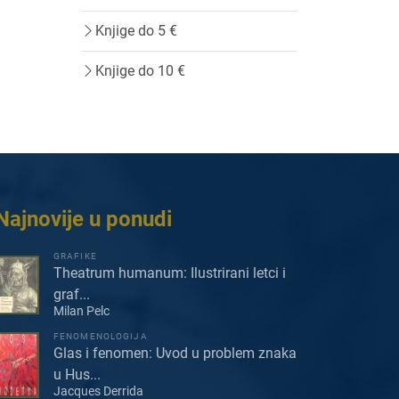
Knjige do 5 €
Knjige do 10 €
Najnovije u ponudi
GRAFIKE
Theatrum humanum: Ilustrirani letci i
graf...
Milan Pelc
FENOMENOLOGIJA
Glas i fenomen: Uvod u problem znaka
u Hus...
Jacques Derrida