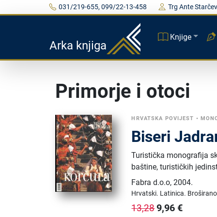
031/219-655, 099/22-13-458
Trg Ante Starčev
Knjige
Arka knjiga
Primorje i otoci
HRVATSKA POVIJEST
•
MONO
Biseri Jadr
Turistička monografija sk
baštine, turističkih jedins
Fabra d.o.o
,
2004.
Hrvatski.
Latinica.
Broširano
9,96
€
13,28