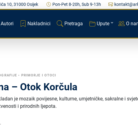
ića 10, 31000 Osijek
Pon-Pet 8-20h, Sub 9-13h
kontakt@ark
Autori
Nakladnici
Pretraga
Upute
O na
GRAFIJE
•
PRIMORJE I OTOCI
ana – Otok Korčula
ladan je mozaik povijesne, kulturne, umjetničke, sakralne i svje
tvenosti i prirodnih ljepota.
.