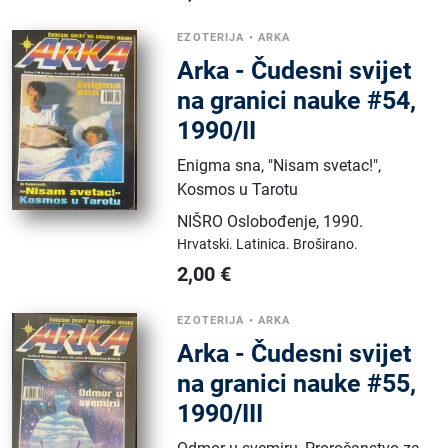
EZOTERIJA
•
ARKA
Arka - Čudesni svijet
na granici nauke #54,
1990/II
Enigma sna, "Nisam svetac!",
Kosmos u Tarotu
NIŠRO Oslobođenje
,
1990.
Hrvatski.
Latinica.
Broširano.
2,00
€
EZOTERIJA
•
ARKA
Arka - Čudesni svijet
na granici nauke #55,
1990/III