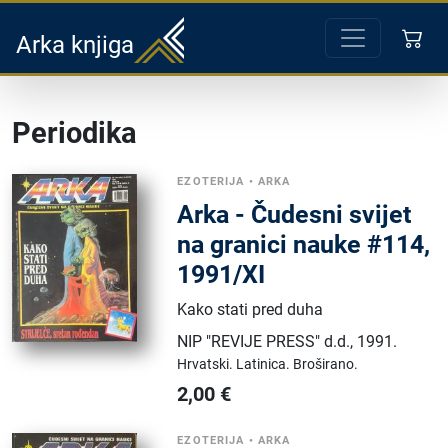
Arka knjiga
Periodika
EZOTERIJA
•
ARKA
Arka - Čudesni svijet
na granici nauke #114,
1991/XI
Kako stati pred duha
NIP "REVIJE PRESS" d.d.
,
1991.
Hrvatski.
Latinica.
Broširano.
2,00
€
EZOTERIJA
•
ARKA