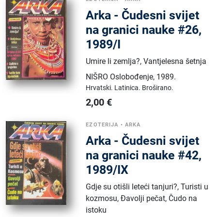
Arka - Čudesni svijet
na granici nauke #26,
1989/I
Umire li zemlja?, Vantjelesna šetnja
NIŠRO Oslobođenje
,
1989.
Hrvatski.
Latinica.
Broširano.
2,00
€
EZOTERIJA
•
ARKA
Arka - Čudesni svijet
na granici nauke #42,
1989/IX
Gdje su otišli leteći tanjuri?, Turisti u
kozmosu, Đavolji pečat, Čudo na
istoku