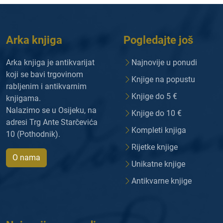
Arka knjiga
Pogledajte još
Arka knjiga je antikvarijat
Najnovije u ponudi
koji se bavi trgovinom
Knjige na popustu
rabljenim i antikvarnim
Knjige do 5 €
knjigama.
Nalazimo se u Osijeku, na
Knjige do 10 €
adresi Trg Ante Starčevića
Kompleti knjiga
10 (Pothodnik).
Rijetke knjige
O nama
Unikatne knjige
Antikvarne knjige