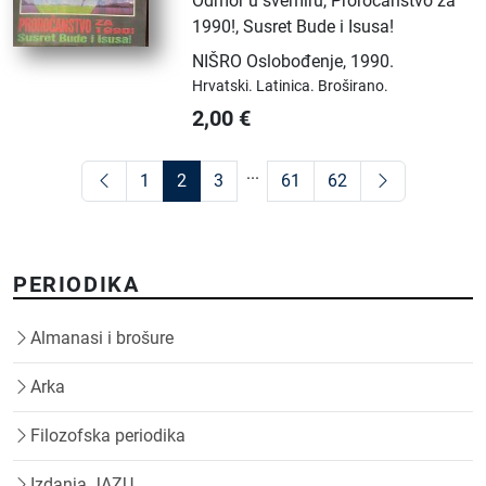
Odmor u svemiru, Proročanstvo za
1990!, Susret Bude i Isusa!
NIŠRO Oslobođenje
,
1990.
Hrvatski.
Latinica.
Broširano.
2,00
€
...
1
2
3
61
62
PERIODIKA
Almanasi i brošure
Arka
Filozofska periodika
Izdanja JAZU