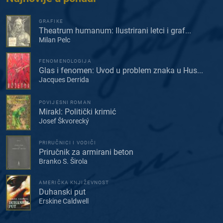
GRAFIKE
Theatrum humanum: Ilustrirani letci i graf...
Milan Pelc
FENOMENOLOGIJA
Glas i fenomen: Uvod u problem znaka u Hus...
Jacques Derrida
POVIJESNI ROMAN
Mirakl: Politički krimić
Josef Škvorecký
PRIRUČNICI I VODIČI
Priručnik za armirani beton
Branko S. Širola
AMERIČKA KNJIŽEVNOST
Duhanski put
Erskine Caldwell