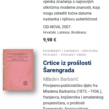
vjerska značenja s najnovijim
otkrićima moderne znanosti, koja
mogu odrediti točne datume
nastanka i njihovu autentičnost.
CID-NOVA
,
2007.
Hrvatski.
Latinica.
Broširano.
9,98
€
DOKUMENTI I ZAPISNICI
•
HRVATSKA
POVIJEST
•
POVIJEST CRKVE
Crtice iz prošlosti
Šarengrada
Mladen Barbarić
Povijesno-publicističko djelo fra
Mladena Barbarića (1873.–1936.),
franjevca, književnika i amaterskog
povjesničara, o prošlosti
Šarengrada, franjevačkom