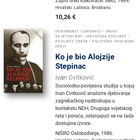
Župni ured Đakovački Selci
,
1989.
Hrvatski.
Latinica.
Broširano.
10,26
€
DOKUMENTI I ZAPISNICI
•
DRUGI
SVJETSKI RAT
•
HRVATSKA POVIJEST
•
POVIJEST CRKVE
•
POLITIČKO-POVIJESNI
ESEJI
Ko je bio Alojzije
Stepinac
Ivan Cvitković
Sociološko-povijesna studija u kojoj
Ivan Cvitković analizira djelovanje
zagrebačkog nadbiskupa u
kontekstu NDH, Drugoga svjetskog
rata i poraća, oslanjajući se na tada
dostupne izvore.
NIŠRO Oslobođenje
,
1986.