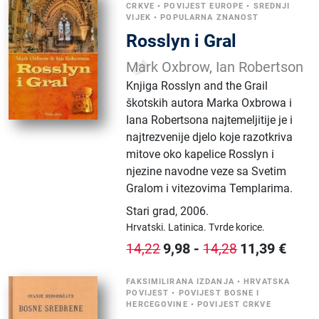
CRKVE
•
POVIJEST EUROPE
•
SREDNJI
VIJEK
•
POPULARNA ZNANOST
Rosslyn i Gral
Mark Oxbrow, Ian Robertson
Knjiga Rosslyn and the Grail
škotskih autora Marka Oxbrowa i
Iana Robertsona najtemeljitije je i
najtrezvenije djelo koje razotkriva
mitove oko kapelice Rosslyn i
njezine navodne veze sa Svetim
Gralom i vitezovima Templarima.
Stari grad
,
2006.
Hrvatski.
Latinica.
Tvrde korice.
9,98
-
11,39
€
14,22
14,28
FAKSIMILIRANA IZDANJA
•
HRVATSKA
POVIJEST
•
POVIJEST BOSNE I
HERCEGOVINE
•
POVIJEST CRKVE