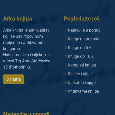
Arka knjiga
Pogledajte još
Arka knjiga je antikvarijat
Najnovije u ponudi
koji se bavi trgovinom
Knjige na popustu
rabljenim i antikvarnim
Knjige do 5 €
knjigama.
Nalazimo se u Osijeku, na
Knjige do 10 €
adresi Trg Ante Starčevića
Kompleti knjiga
10 (Pothodnik).
Rijetke knjige
O nama
Unikatne knjige
Antikvarne knjige
Najnovije u ponudi