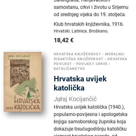
samostanu, crkvi i životu u Srijemu
od srednjeg vijeka do 19. stoljeća.
Klub hrvatskih književnika
,
1916.
Hrvatski.
Latinica.
Broširano.
18,42
€
HRVATSKA KNJIŽEVNOST
•
MORALNO-
DIDAKTIČKA KNJIŽEVNOST
•
HRVATSKA
POVIJEST
•
POVIJEST CRKVE
•
KATOLIČANSTVO
Hrvatska uvijek
katolička
Juraj Kocijančić
Hrvatska uvijek katolička (1940.),
popularno-povijesna i apologetska
knjiga samoborskog župnika koja
dokazuje tisućugodišnju katoličku