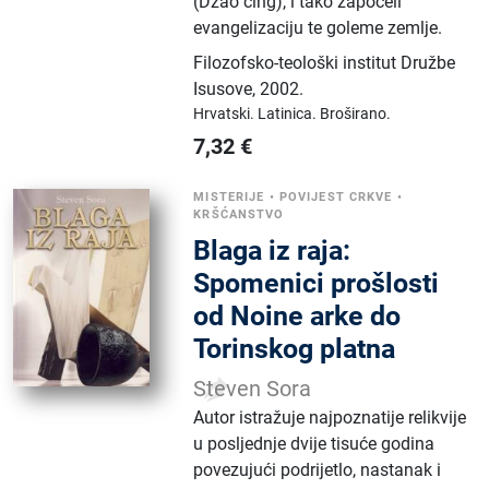
(Džao ćing), i tako započeli
evangelizaciju te goleme zemlje.
Filozofsko-teološki institut Družbe
Isusove
,
2002.
Hrvatski.
Latinica.
Broširano.
7,32
€
MISTERIJE
•
POVIJEST CRKVE
•
KRŠĆANSTVO
Blaga iz raja:
Spomenici prošlosti
od Noine arke do
Torinskog platna
Steven Sora
Autor istražuje najpoznatije relikvije
u posljednje dvije tisuće godina
povezujući podrijetlo, nastanak i