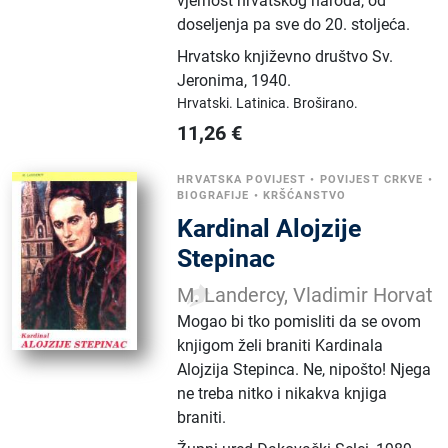
vjernost hrvatskog naroda, od
doseljenja pa sve do 20. stoljeća.
Hrvatsko književno društvo Sv.
Jeronima
,
1940.
Hrvatski.
Latinica.
Broširano.
11,26
€
HRVATSKA POVIJEST
•
POVIJEST CRKVE
•
BIOGRAFIJE
•
KRŠĆANSTVO
Kardinal Alojzije
Stepinac
M. Landercy, Vladimir Horvat
Mogao bi tko pomisliti da se ovom
knjigom želi braniti Kardinala
Alojzija Stepinca. Ne, nipošto! Njega
ne treba nitko i nikakva knjiga
braniti.