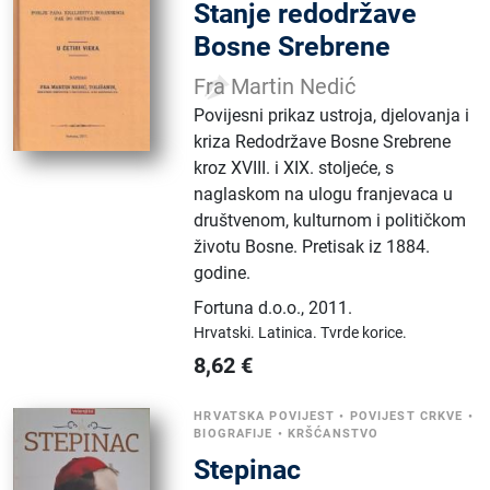
Stanje redodržave
Bosne Srebrene
Fra Martin Nedić
Povijesni prikaz ustroja, djelovanja i
kriza Redodržave Bosne Srebrene
kroz XVIII. i XIX. stoljeće, s
naglaskom na ulogu franjevaca u
društvenom, kulturnom i političkom
životu Bosne. Pretisak iz 1884.
godine.
Fortuna d.o.o.
,
2011.
Hrvatski.
Latinica.
Tvrde korice.
8,62
€
HRVATSKA POVIJEST
•
POVIJEST CRKVE
•
BIOGRAFIJE
•
KRŠĆANSTVO
Stepinac