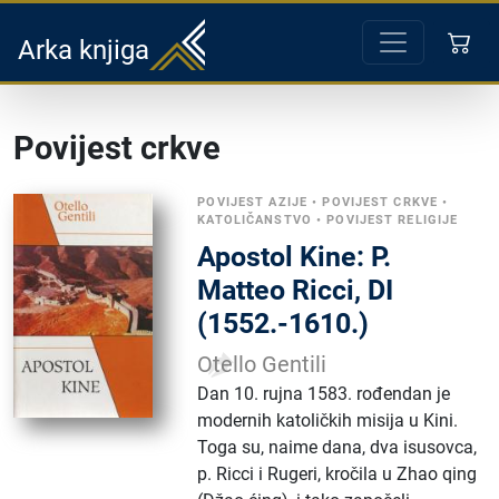
Arka knjiga
Povijest crkve
POVIJEST AZIJE
•
POVIJEST CRKVE
•
KATOLIČANSTVO
•
POVIJEST RELIGIJE
Apostol Kine: P.
Matteo Ricci, DI
(1552.-1610.)
Otello Gentili
Dan 10. rujna 1583. rođendan je
modernih katoličkih misija u Kini.
Toga su, naime dana, dva isusovca,
p. Ricci i Rugeri, kročila u Zhao qing