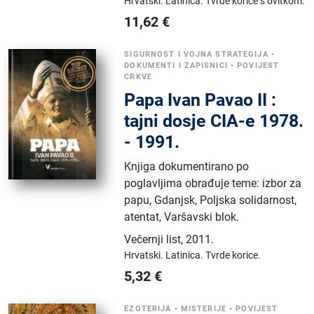
Hrvatski.
Latinica.
Tvrde korice s ovitkom.
11,62
€
SIGURNOST I VOJNA STRATEGIJA
•
DOKUMENTI I ZAPISNICI
•
POVIJEST
CRKVE
Papa Ivan Pavao II :
tajni dosje CIA-e 1978.
- 1991.
Knjiga dokumentirano po
poglavljima obrađuje teme: izbor za
papu, Gdanjsk, Poljska solidarnost,
atentat, Varšavski blok.
Večernji list
,
2011.
Hrvatski.
Latinica.
Tvrde korice.
5,32
€
EZOTERIJA
•
MISTERIJE
•
POVIJEST