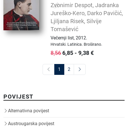
Zvonimir Despot, Jadranka
Jureško-Kero, Darko Pavičić,
Ljiljana Risek, Silvije
Tomašević
Večernji list
,
2012.
Hrvatski.
Latinica.
Broširano.
6,85
-
9,38
€
8,56
1
2
POVIJEST
Alternativna povijest
Austrougarska povijest