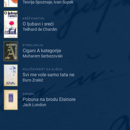
Teorija Spoznaje, Ivan Supek
KRŠĆANSTVO
O ljubavi i sreći
Teilhard de Chardin
ETNOLOGIJA
Cigani A kategorije
Muharem Serbezovski
KNJIŽEVNOST ZA DJECU
Svi me vole samo tata ne
Đuro Zrakić
DRAMA
Pobuna na brodu Elsinore
Jack London