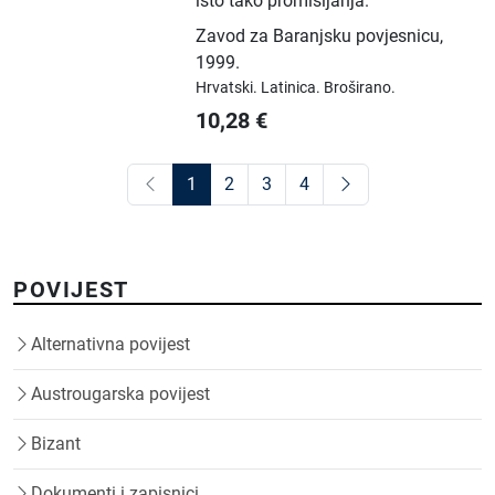
isto tako promišljanja.
Zavod za Baranjsku povjesnicu
,
1999.
Hrvatski.
Latinica.
Broširano.
10,28
€
1
2
3
4
POVIJEST
Alternativna povijest
Austrougarska povijest
Bizant
Dokumenti i zapisnici