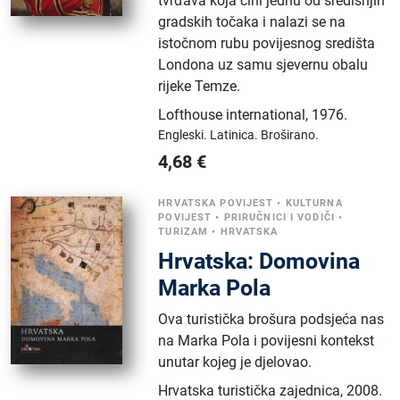
tvrđava koja čini jednu od središnjih
gradskih točaka i nalazi se na
istočnom rubu povijesnog središta
Londona uz samu sjevernu obalu
rijeke Temze.
Lofthouse international
,
1976.
Engleski.
Latinica.
Broširano.
4,68
€
HRVATSKA POVIJEST
•
KULTURNA
POVIJEST
•
PRIRUČNICI I VODIČI
•
TURIZAM
•
HRVATSKA
Hrvatska: Domovina
Marka Pola
Ova turistička brošura podsjeća nas
na Marka Pola i povijesni kontekst
unutar kojeg je djelovao.
Hrvatska turistička zajednica
,
2008.