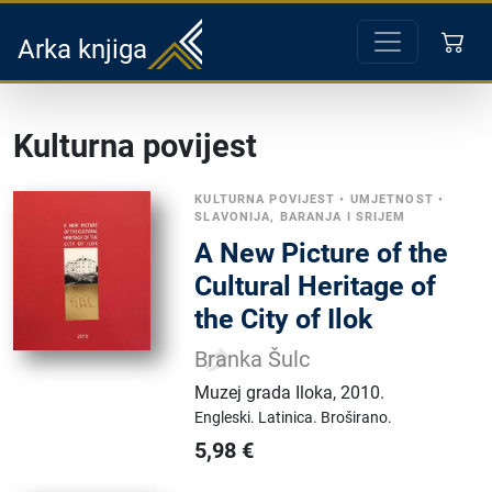
Arka knjiga
Kulturna povijest
KULTURNA POVIJEST
•
UMJETNOST
•
SLAVONIJA, BARANJA I SRIJEM
A New Picture of the
Cultural Heritage of
the City of Ilok
Branka Šulc
Muzej grada Iloka
,
2010.
Engleski.
Latinica.
Broširano.
5,98
€