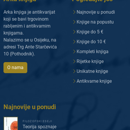
Arka knjiga je antikvarijat
Najnovije u ponudi
koji se bavi trgovinom
Knjige na popustu
rabljenim i antikvarnim
Knjige do 5 €
knjigama.
Nalazimo se u Osijeku, na
Knjige do 10 €
adresi Trg Ante Starčevića
Kompleti knjiga
10 (Pothodnik).
Rijetke knjige
O nama
Unikatne knjige
Antikvarne knjige
Najnovije u ponudi
FILOZOFSKI ESEJI
Teorija spoznaje