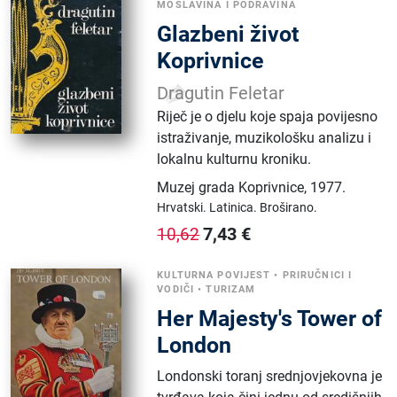
MOSLAVINA I PODRAVINA
Glazbeni život
Koprivnice
Dragutin Feletar
Riječ je o djelu koje spaja povijesno
istraživanje, muzikološku analizu i
lokalnu kulturnu kroniku.
Muzej grada Koprivnice
,
1977.
Hrvatski.
Latinica.
Broširano.
7,43
€
10,62
KULTURNA POVIJEST
•
PRIRUČNICI I
VODIČI
•
TURIZAM
Her Majesty's Tower of
London
Londonski toranj srednjovjekovna je