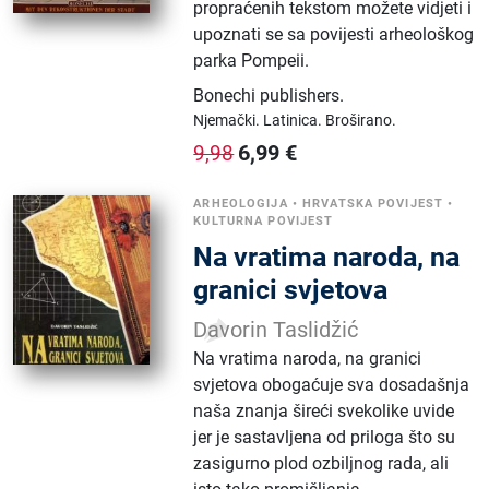
propraćenih tekstom možete vidjeti i
upoznati se sa povijesti arheološkog
parka Pompeii.
Bonechi publishers
.
Njemački.
Latinica.
Broširano.
6,99
€
9,98
ARHEOLOGIJA
•
HRVATSKA POVIJEST
•
KULTURNA POVIJEST
Na vratima naroda, na
granici svjetova
Davorin Taslidžić
Na vratima naroda, na granici
svjetova obogaćuje sva dosadašnja
naša znanja šireći svekolike uvide
jer je sastavljena od priloga što su
zasigurno plod ozbiljnog rada, ali