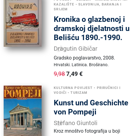
KAZALIŠTE
•
SLAVONIJA, BARANJA I
SRIJEM
Kronika o glazbenoj i
dramskoj djelatnosti u
Belišću 1890.-1990.
Dragutin Gibičar
Gradsko poglavarstvo
,
2008.
Hrvatski.
Latinica.
Broširano.
7,49
€
9,98
KULTURNA POVIJEST
•
PRIRUČNICI I
VODIČI
•
TURIZAM
Kunst und Geschichte
von Pompeji
Stefano Giuntoli
Kroz mnoštvo fotografija u boji