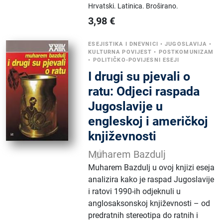
Hrvatski.
Latinica.
Broširano.
3,98
€
ESEJISTIKA I DNEVNICI
•
JUGOSLAVIJA
•
KULTURNA POVIJEST
•
POSTKOMUNIZAM
•
POLITIČKO-POVIJESNI ESEJI
I drugi su pjevali o
ratu: Odjeci raspada
Jugoslavije u
engleskoj i američkoj
književnosti
Muharem Bazdulj
Muharem Bazdulj u ovoj knjizi eseja
analizira kako je raspad Jugoslavije
i ratovi 1990-ih odjeknuli u
anglosaksonskoj književnosti – od
predratnih stereotipa do ratnih i