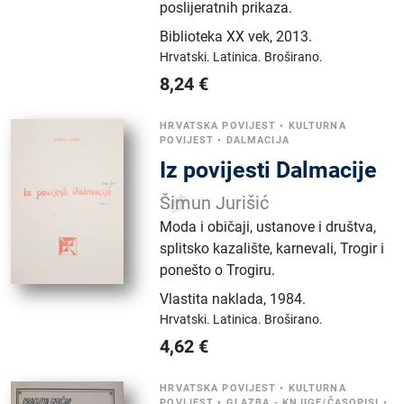
poslijeratnih prikaza.
Biblioteka XX vek
,
2013.
Hrvatski.
Latinica.
Broširano.
8,24
€
HRVATSKA POVIJEST
•
KULTURNA
POVIJEST
•
DALMACIJA
Iz povijesti Dalmacije
Šimun Jurišić
Moda i običaji, ustanove i društva,
splitsko kazalište, karnevali, Trogir i
ponešto o Trogiru.
Vlastita naklada
,
1984.
Hrvatski.
Latinica.
Broširano.
4,62
€
HRVATSKA POVIJEST
•
KULTURNA
POVIJEST
•
GLAZBA - KNJIGE/ČASOPISI
•