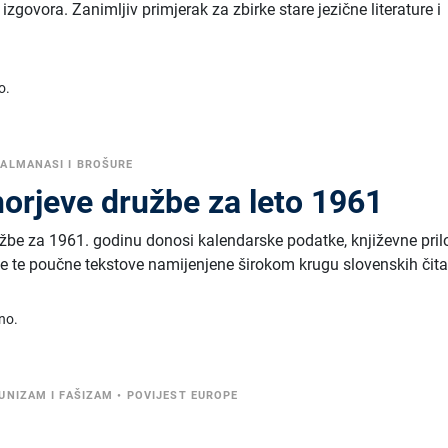
govora. Zanimljiv primjerak za zbirke stare jezične literature i
o.
•
ALMANASI I BROŠURE
orjeve družbe za leto 1961
be za 1961. godinu donosi kalendarske podatke, književne pril
ke te poučne tekstove namijenjene širokom krugu slovenskih čitat
no.
UNIZAM I FAŠIZAM
•
POVIJEST EUROPE