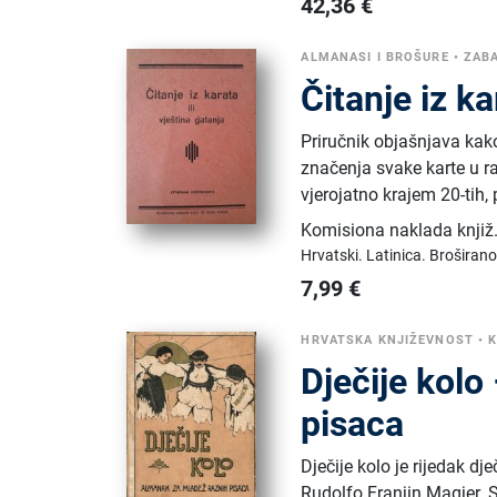
42,36
€
ALMANASI I BROŠURE
•
ZABA
Čitanje iz ka
Priručnik objašnjava kak
značenja svake karte u 
vjerojatno krajem 20-tih,
Komisiona naklada knjiž. 
Hrvatski.
Latinica.
Broširano
7,99
€
HRVATSKA KNJIŽEVNOST
•
K
Dječije kol
pisaca
Dječije kolo je rijedak dj
Rudolfo Franjin Magjer. 