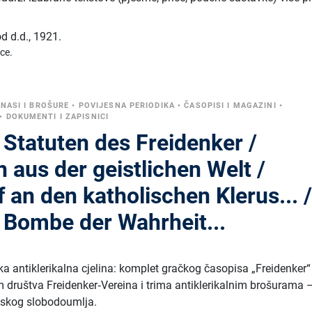
d d.d.
,
1921.
ice.
NASI I BROŠURE
•
POVIJESNA PERIODIKA
•
ČASOPISI I MAGAZINI
•
•
DOKUMENTI I ZAPISNICI
 Statuten des Freidenker /
 aus der geistlichen Welt /
f an den katholischen Klerus... 
e Bombe der Wahrheit...
tka antiklerikalna cjelina: komplet gračkog časopisa „Freidenker“
društva Freidenker‑Vereina i trima antiklerikalnim brošurama 
ijskog slobodoumlja.