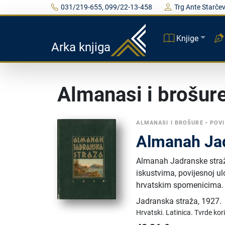
031/219-655, 099/22-13-458
Trg Ante Starčev
Knjige
Arka knjiga
Almanasi i brošur
ALMANASI I BROŠURE
•
POVI
Almanah Jad
Almanah Jadranske straž
iskustvima, povijesnoj ul
hrvatskim spomenicima. Z
Jadranska straža
,
1927.
Hrvatski.
Latinica.
Tvrde kor