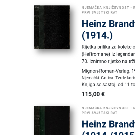
NJEMAČKA KNJIŽEVNOST
•
PRVI SVJETSKI RAT
Heinz Brand
(1914.)
Rijetka prilika za kolekc
(Heftromane) iz legendar
70. Iznimno rijetko na trž
Mignon-Roman-Verlag
,
1
Njemački.
Gotica.
Tvrde kori
Knjiga se sastoji od 11 
115,00
€
NJEMAČKA KNJIŽEVNOST
•
PRVI SVJETSKI RAT
Heinz Brand