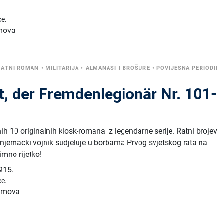
ce.
omova
RATNI ROMAN
•
MILITARIJA
•
ALMANASI I BROŠURE
•
POVIJESNA PERIODI
t, der Fremdenlegionär Nr. 101-
h 10 originalnih kiosk-romana iz legendarne serije. Ratni brojev
njemački vojnik sudjeluje u borbama Prvog svjetskog rata na
imno rijetko!
915.
ce.
tomova