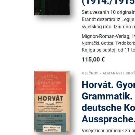
(1914./1915
Set uvezanih 10 originaln
Brandt dezertira iz Legi
svjetskog rata. Iznimno ri
Mignon-Roman-Verlag
,
1
Njemački.
Gotica.
Tvrde kori
Knjiga se sastoji od 11 
115,00
€
RJEČNICI
•
ALMANASI I BRO
Horvát. Gyor
Grammatik. 
deutsche Ko
Aussprache
Višejezični priručnik za