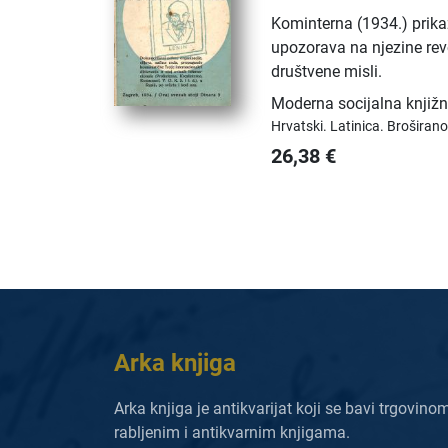
Kominterna (1934.) prikaz
upozorava na njezine revo
društvene misli.
Moderna socijalna knjiž
Hrvatski.
Latinica.
Broširano
26,38
€
Arka knjiga
Arka knjiga je antikvarijat koji se bavi trgovino
rabljenim i antikvarnim knjigama.