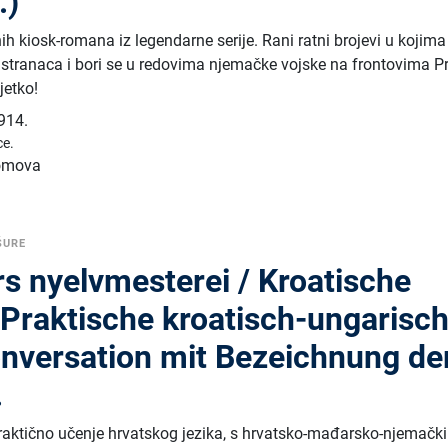
.)
ih kiosk-romana iz legendarne serije. Rani ratni brojevi u kojim
je stranaca i bori se u redovima njemačke vojske na frontovima P
jetko!
914.
ce.
tomova
ŠURE
s nyelvmesterei / Kroatische
Praktische kroatisch-ungarisch
nversation mit Bezeichnung de
.
 praktično učenje hrvatskog jezika, s hrvatsko-mađarsko-njemačk