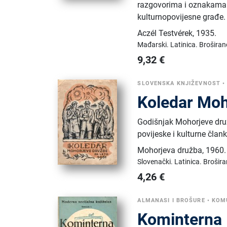
razgovorima i oznakama iz
kulturnopovijesne građe.
Aczél Testvérek
,
1935.
Mađarski.
Latinica.
Broširan
9,32
€
SLOVENSKA KNJIŽEVNOST
Koledar Moh
Godišnjak Mohorjeve druž
povijeske i kulturne član
Mohorjeva družba
,
1960.
Slovenački.
Latinica.
Brošira
4,26
€
ALMANASI I BROŠURE
•
KOM
Kominterna