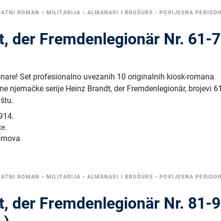
RATNI ROMAN
•
MILITARIJA
•
ALMANASI I BROŠURE
•
POVIJESNA PERIODI
t, der Fremdenlegionär Nr. 61-
ionare! Set profesionalno uvezanih 10 originalnih kiosk-romana
ne njemačke serije Heinz Brandt, der Fremdenlegionär, brojevi 6
ištu.
914.
ce.
tomova
RATNI ROMAN
•
MILITARIJA
•
ALMANASI I BROŠURE
•
POVIJESNA PERIODI
t, der Fremdenlegionär Nr. 81-