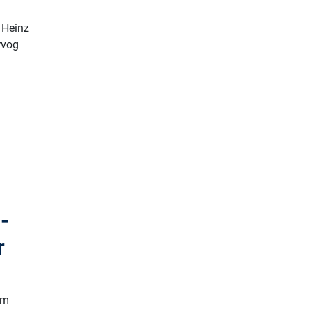
a Heinz
rvog
-
r
im