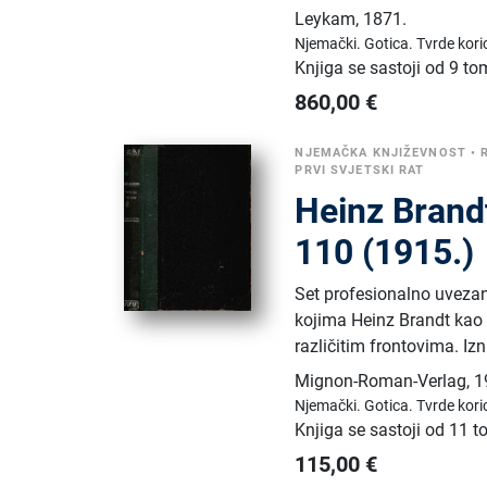
Leykam
,
1871.
Njemački.
Gotica.
Tvrde kori
Knjiga se sastoji od 9 t
860,00
€
NJEMAČKA KNJIŽEVNOST
•
PRVI SVJETSKI RAT
Heinz Brand
110 (1915.)
Set profesionalno uvezani
kojima Heinz Brandt kao 
različitim frontovima. Izn
Mignon-Roman-Verlag
,
1
Njemački.
Gotica.
Tvrde kori
Knjiga se sastoji od 11 
115,00
€