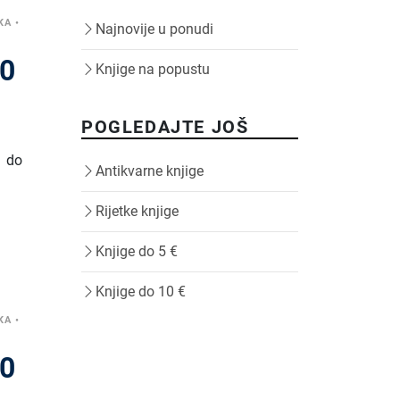
KA
•
Najnovije u ponudi
70
Knjige na popustu
POGLEDAJTE JOŠ
1 do
Antikvarne knjige
Rijetke knjige
Knjige do 5 €
Knjige do 10 €
KA
•
90