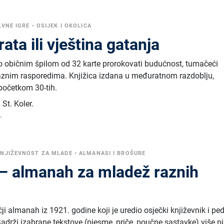
VNE IGRE
•
OSIJEK I OKOLICA
rata ili vještina gatanja
o običnim špilom od 32 karte prorokovati budućnost, tumačeći
raznim rasporedima. Knjižica izdana u međuratnom razdoblju,
 početkom 30-tih.
St. Koler
.
.
NJIŽEVNOST ZA MLADE
•
ALMANASI I BROŠURE
o – almanah za mladež raznih
ečji almanah iz 1921. godine koji je uredio osječki književnik i p
Sadrži izabrane tekstove (pjesme, priče, poučne sastavke) više p