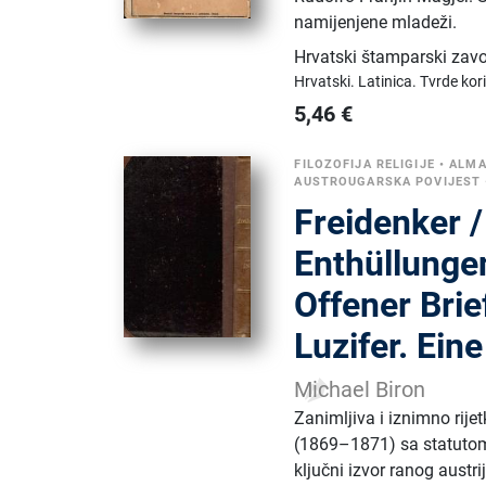
namijenjene mladeži.
Hrvatski štamparski zavo
Hrvatski.
Latinica.
Tvrde kor
5,46
€
FILOZOFIJA RELIGIJE
•
ALMA
AUSTROUGARSKA POVIJEST
Freidenker /
Enthüllungen
Offener Brie
Luzifer. Ein
Michael Biron
Zanimljiva i iznimno rije
(1869–1871) sa statutom 
ključni izvor ranog austr