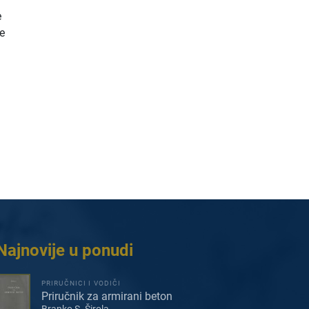
e
ke
Najnovije u ponudi
PRIRUČNICI I VODIČI
Priručnik za armirani beton