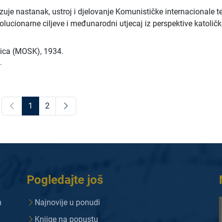
uje nastanak, ustroj i djelovanje Komunističke internacionale t
lucionarne ciljeve i međunarodni utjecaj iz perspektive katolič
nica (MOSK)
,
1934.
.
1
2
Pogledajte još
m
Najnovije u ponudi
Knjige na popustu