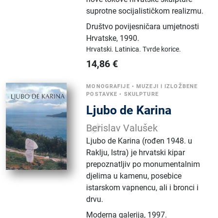
suprotne socijalističkom realizmu.
Društvo povijesničara umjetnosti
Hrvatske
,
1990.
Hrvatski.
Latinica.
Tvrde korice.
14,86
€
MONOGRAFIJE
•
MUZEJI I IZLOŽBENE
POSTAVKE
•
SKULPTURE
Ljubo de Karina
Berislav Valušek
Ljubo de Karina (rođen 1948. u
Raklju, Istra) je hrvatski kipar
prepoznatljiv po monumentalnim
djelima u kamenu, posebice
istarskom vapnencu, ali i bronci i
drvu.
Moderna galerija
,
1997.