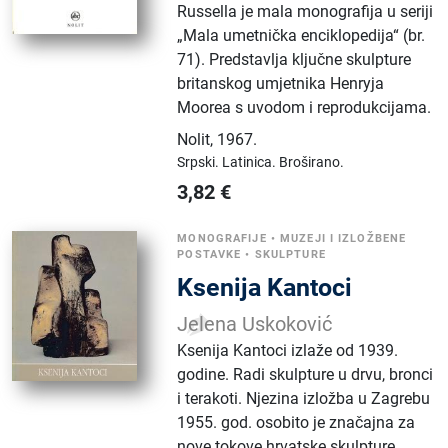
Russella je mala monografija u seriji
„Mala umetnička enciklopedija“ (br.
71). Predstavlja ključne skulpture
britanskog umjetnika Henryja
Moorea s uvodom i reprodukcijama.
Nolit
,
1967.
Srpski.
Latinica.
Broširano.
3,82
€
MONOGRAFIJE
•
MUZEJI I IZLOŽBENE
POSTAVKE
•
SKULPTURE
Ksenija Kantoci
Jelena Uskoković
Ksenija Kantoci izlaže od 1939.
godine. Radi skulpture u drvu, bronci
i terakoti. Njezina izložba u Zagrebu
1955. god. osobito je značajna za
nove tokove hrvatske skulpture