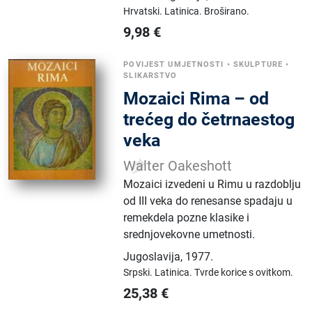
Hrvatski.
Latinica.
Broširano.
9,98
€
POVIJEST UMJETNOSTI
•
SKULPTURE
•
SLIKARSTVO
Mozaici Rima – od
trećeg do četrnaestog
veka
Walter Oakeshott
Mozaici izvedeni u Rimu u razdoblju
od III veka do renesanse spadaju u
remekdela pozne klasike i
srednjovekovne umetnosti.
Jugoslavija
,
1977.
Srpski.
Latinica.
Tvrde korice s ovitkom.
25,38
€