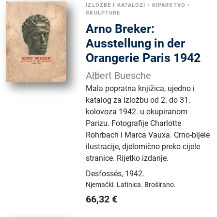
IZLOŽBE I KATALOZI
•
KIPARSTVO
•
SKULPTURE
Arno Breker:
Ausstellung in der
Orangerie Paris 1942
Albert Buesche
Mala popratna knjižica, ujedno i
katalog za izložbu od 2. do 31.
kolovoza 1942. u okupiranom
Parizu. Fotografije Charlotte
Rohrbach i Marca Vauxa. Crno-bijele
ilustracije, djelomično preko cijele
stranice. Rijetko izdanje.
Desfossés
,
1942.
Njemački.
Latinica.
Broširano.
66,32
€