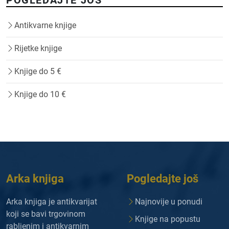
POGLEDAJTE JOŠ
Antikvarne knjige
Rijetke knjige
Knjige do 5 €
Knjige do 10 €
Arka knjiga
Pogledajte još
Arka knjiga je antikvarijat
Najnovije u ponudi
koji se bavi trgovinom
Knjige na popustu
rabljenim i antikvarnim