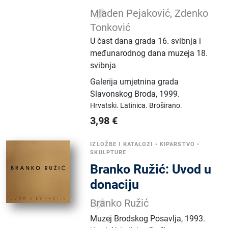
Mladen Pejaković, Zdenko
Tonković
U čast dana grada 16. svibnja i
međunarodnog dana muzeja 18.
svibnja
Galerija umjetnina grada
Slavonskog Broda
,
1999.
Hrvatski.
Latinica.
Broširano.
3,98
€
IZLOŽBE I KATALOZI
•
KIPARSTVO
•
SKULPTURE
Branko Ružić: Uvod u
donaciju
Branko Ružić
Muzej Brodskog Posavlja
,
1993.