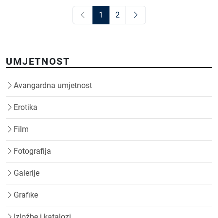
1
2
UMJETNOST
Avangardna umjetnost
Erotika
Film
Fotografija
Galerije
Grafike
Izložbe i katalozi