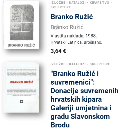
IZLOŽBE I KATALOZI
•
KIPARSTVO
•
SKULPTURE
Branko Ružić
Branko Ružić
Vlastita naklada
,
1988.
Hrvatski.
Latinica.
Broširano.
3,64
€
IZLOŽBE I KATALOZI
•
SKULPTURE
"Branko Ružić i
suvremenici":
Donacije suvremenih
hrvatskih kipara
Galeriji umjetnina i
gradu Slavonskom
Brodu