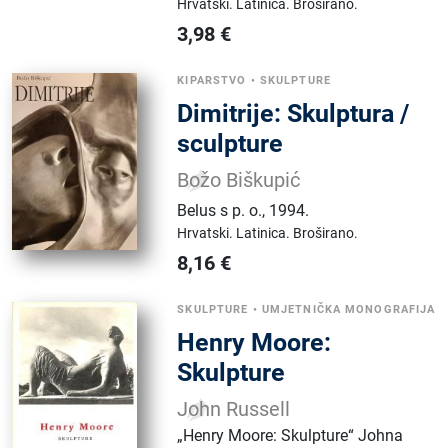
Hrvatski.
Latinica.
Broširano.
3,98
€
KIPARSTVO
•
SKULPTURE
Dimitrije: Skulptura /
sculpture
Božo Biškupić
Belus s p. o.
,
1994.
Hrvatski.
Latinica.
Broširano.
8,16
€
SKULPTURE
•
UMJETNIČKA MONOGRAFIJA
Henry Moore:
Skulpture
John Russell
„Henry Moore: Skulpture“ Johna