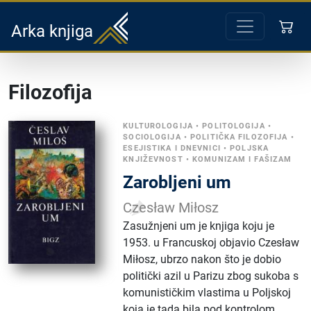
Arka knjiga
Filozofija
KULTUROLOGIJA
•
POLITOLOGIJA
•
SOCIOLOGIJA
•
POLITIČKA FILOZOFIJA
•
ESEJISTIKA I DNEVNICI
•
POLJSKA
KNJIŽEVNOST
•
KOMUNIZAM I FAŠIZAM
Zarobljeni um
Czesław Miłosz
Zasužnjeni um je knjiga koju je
1953. u Francuskoj objavio Czesław
Miłosz, ubrzo nakon što je dobio
politički azil u Parizu zbog sukoba s
komunističkim vlastima u Poljskoj
koja je tada bila pod kontrolom