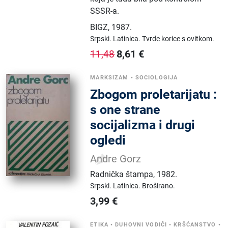
SSSR-a.
BIGZ
,
1987.
Srpski.
Latinica.
Tvrde korice s ovitkom.
8,61
€
11,48
MARKSIZAM
•
SOCIOLOGIJA
Zbogom proletarijatu :
s one strane
socijalizma i drugi
ogledi
Andre Gorz
Radnička štampa
,
1982.
Srpski.
Latinica.
Broširano.
3,99
€
ETIKA
•
DUHOVNI VODIČI
•
KRŠĆANSTVO
•