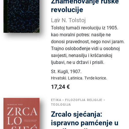
Znamenovanje ruske
revolucije
Lav N. Tolstoj
Tolstoj tumači revoluciju iz 1905.
kao moralni potres: nasilje ne
donosi pravednost, nego novi jaram.
Trajno oslobođenje vidi u osobnoj
savjesti, nenasilju i kršćanskoj
ljubavi, ne u državi i prisili.
St. Kugli
,
1907.
Hrvatski.
Latinica.
Tvrde korice.
17,24
€
ETIKA
•
FILOZOFIJA RELIGIJE
•
TEOLOGIJA
Zrcalo sjećanja:
ispravno pamćenje u