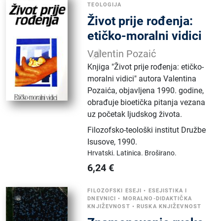
TEOLOGIJA
Život prije rođenja:
etičko-moralni vidici
Valentin Pozaić
​Knjiga "Život prije rođenja: etičko-
moralni vidici" autora Valentina
Pozaića, objavljena 1990. godine,
obrađuje bioetička pitanja vezana
uz početak ljudskog života.
Filozofsko-teološki institut Družbe
Isusove
,
1990.
Hrvatski.
Latinica.
Broširano.
6,24
€
FILOZOFSKI ESEJI
•
ESEJISTIKA I
DNEVNICI
•
MORALNO-DIDAKTIČKA
KNJIŽEVNOST
•
RUSKA KNJIŽEVNOST