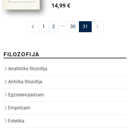
14,99
€
...
1
2
30
31
FILOZOFIJA
Analitička filozofija
Antička filozofija
Egzistencijalizam
Empirizam
Estetika