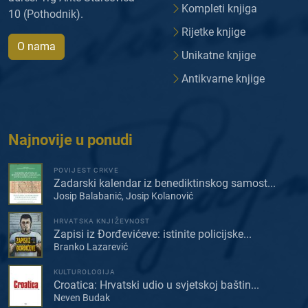
Kompleti knjiga
10 (Pothodnik).
Rijetke knjige
O nama
Unikatne knjige
Antikvarne knjige
Najnovije u ponudi
POVIJEST CRKVE
Zadarski kalendar iz benediktinskog samost...
Josip Balabanić, Josip Kolanović
HRVATSKA KNJIŽEVNOST
Zapisi iz Đorđevićeve: istinite policijske...
Branko Lazarević
KULTUROLOGIJA
Croatica: Hrvatski udio u svjetskoj baštin...
Neven Budak