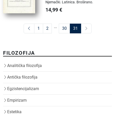
Njemački.
Latinica.
Broširano.
14,99
€
...
1
2
30
31
FILOZOFIJA
Analitička filozofija
Antička filozofija
Egzistencijalizam
Empirizam
Estetika