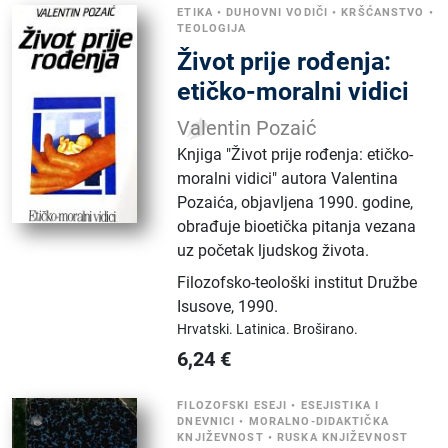
ETIKA
•
DUHOVNI VODIČI
•
KRŠĆANSTVO
•
TEOLOGIJA
Život prije rođenja:
etičko-moralni vidici
Valentin Pozaić
​Knjiga "Život prije rođenja: etičko-
moralni vidici" autora Valentina
Pozaića, objavljena 1990. godine,
obrađuje bioetička pitanja vezana
uz početak ljudskog života.
Filozofsko-teološki institut Družbe
Isusove
,
1990.
Hrvatski.
Latinica.
Broširano.
6,24
€
FILOZOFSKI ESEJI
•
ESEJISTIKA I
DNEVNICI
•
MORALNO-DIDAKTIČKA
KNJIŽEVNOST
•
RUSKA KNJIŽEVNOST