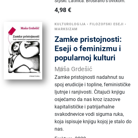
Srpski.
Latinica.
Broširano s ovitkom.
4,98
€
KULTUROLOGIJA
•
FILOZOFSKI ESEJI
•
MARKSIZAM
Zamke pristojnosti:
Eseji o feminizmu i
popularnoj kulturi
Maša Grdešić
Zamke pristojnosti nadahnut su
spoj erudicije i topline, feminističke
ljutnje i ranjivosti. Čitajući knjigu
osjećamo da nas kroz izazove
kapitalističke i patrijarhalne
svakodnevice vodi sigurna ruka,
koja ispisuje knjigu kojoj je stalo do
nas.