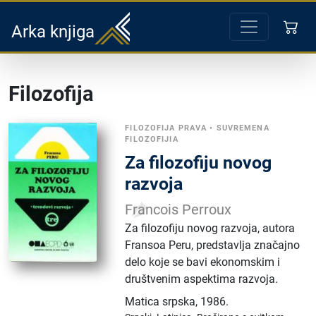
Arka knjiga
Filozofija
FILOZOFIJA PRAVA
•
SUVREMENA
FILOZOFIJIA
Za filozofiju novog
razvoja
Francois Perroux
Za filozofiju novog razvoja, autora
Fransoa Peru, predstavlja značajno
delo koje se bavi ekonomskim i
društvenim aspektima razvoja.
Matica srpska
,
1986.