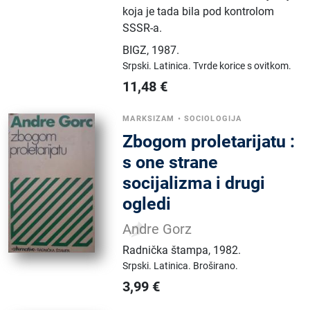
koja je tada bila pod kontrolom
SSSR-a.
BIGZ
,
1987.
Srpski.
Latinica.
Tvrde korice s ovitkom.
11,48
€
MARKSIZAM
•
SOCIOLOGIJA
Zbogom proletarijatu :
s one strane
socijalizma i drugi
ogledi
Andre Gorz
Radnička štampa
,
1982.
Srpski.
Latinica.
Broširano.
3,99
€