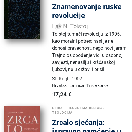
Znamenovanje ruske
revolucije
Lav N. Tolstoj
Tolstoj tumači revoluciju iz 1905.
kao moralni potres: nasilje ne
donosi pravednost, nego novi jaram.
Trajno oslobođenje vidi u osobnoj
savjesti, nenasilju i kršćanskoj
ljubavi, ne u državi i prisili.
St. Kugli
,
1907.
Hrvatski.
Latinica.
Tvrde korice.
17,24
€
ETIKA
•
FILOZOFIJA RELIGIJE
•
TEOLOGIJA
Zrcalo sjećanja:
ispravno pamćenje u