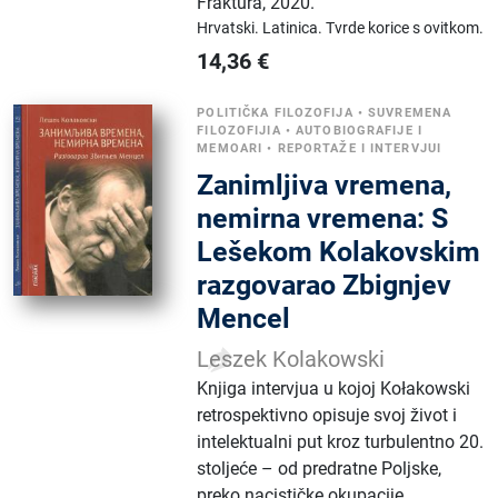
Fraktura
,
2020.
Hrvatski.
Latinica.
Tvrde korice s ovitkom.
14,36
€
POLITIČKA FILOZOFIJA
•
SUVREMENA
FILOZOFIJIA
•
AUTOBIOGRAFIJE I
MEMOARI
•
REPORTAŽE I INTERVJUI
Zanimljiva vremena,
nemirna vremena: S
Lešekom Kolakovskim
razgovarao Zbignjev
Mencel
Leszek Kolakowski
Knjiga intervjua u kojoj Kołakowski
retrospektivno opisuje svoj život i
intelektualni put kroz turbulentno 20.
stoljeće – od predratne Poljske,
preko nacističke okupacije,