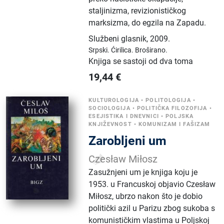
staljinizma, revizionističkog
marksizma, do egzila na Zapadu.
Službeni glasnik
,
2009.
Srpski.
Ćirilica.
Broširano.
Knjiga se sastoji od dva toma
19,44
€
KULTUROLOGIJA
•
POLITOLOGIJA
•
SOCIOLOGIJA
•
POLITIČKA FILOZOFIJA
•
ESEJISTIKA I DNEVNICI
•
POLJSKA
KNJIŽEVNOST
•
KOMUNIZAM I FAŠIZAM
Zarobljeni um
Czesław Miłosz
Zasužnjeni um je knjiga koju je
1953. u Francuskoj objavio Czesław
Miłosz, ubrzo nakon što je dobio
politički azil u Parizu zbog sukoba s
komunističkim vlastima u Poljskoj