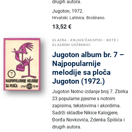
drugih autora.
Jugoton
,
1972.
Hrvatski.
Latinica.
Broširano.
13,52
€
GLAZBA - KNJIGE/ČASOPISI
•
NOTE I
GLAZBENI UDŽBENICI
Jugoton album br. 7 –
Najpopularnije
melodije sa ploča
Jugoton (1972.)
Jugoton Notno izdanje broj 7. Zbirka
23 popularne pjesme s notnim
zapisima, tekstovima i akordima.
Sadrži skladbe Nikice Kalogjere,
Đorđa Novkovića, Zdenka Špišića i
drugih autora.