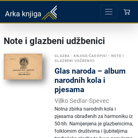
Arka knjiga
Note i glazbeni udžbenici
GLAZBA - KNJIGE/ČASOPISI
•
NOTE I
GLAZBENI UDŽBENICI
Glas naroda – album
narodnih kola i
pjesama
Vilko Sedlar-Spevec
Notna zbirka narodnih kola i
pjesama obrađenih za harmoniku iz
50-tih. Namijenjena je glazbenicima,
folklornim društvima i ljubiteljima