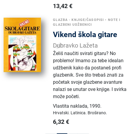
13,42
€
GLAZBA - KNJIGE/ČASOPISI
•
NOTE I
GLAZBENI UDŽBENICI
Vikend škola gitare
Dubravko Lažeta
Želiš naučiti svirati gitaru? No
problemo! Imamo za tebe idealan
udžbenik kako da postaneš profi
glazbenik. Sve što trebaš znati za
početak svoje glazbene avanture
nalazi se unutar ove knjige. I svirka
može početi.
Vlastita naklada
,
1990.
Hrvatski.
Latinica.
Broširano.
6,32
€