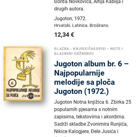
Đorđa Novkovića, Alfija Kabilja i
drugih autora.
Jugoton
,
1972.
Hrvatski.
Latinica.
Broširano.
12,34
€
GLAZBA - KNJIGE/ČASOPISI
•
NOTE I
GLAZBENI UDŽBENICI
Jugoton album br. 6 –
Najpopularnije
melodije sa ploča
Jugoton (1972.)
Jugoton Notna knjižica 6. Zbirka 25
popularnih pjesama s notnim
zapisima, tekstovima i akordima.
Sadrži skladbe Zvonimira Runjića,
Nikice Kalogjere, Đele Jusića i