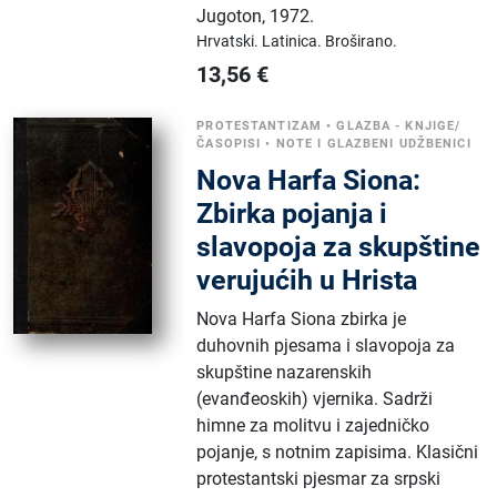
Jugoton
,
1972.
Hrvatski.
Latinica.
Broširano.
13,56
€
PROTESTANTIZAM
•
GLAZBA - KNJIGE/
ČASOPISI
•
NOTE I GLAZBENI UDŽBENICI
Nova Harfa Siona:
Zbirka pojanja i
slavopoja za skupštine
verujućih u Hrista
Nova Harfa Siona zbirka je
duhovnih pjesama i slavopoja za
skupštine nazarenskih
(evanđeoskih) vjernika. Sadrži
himne za molitvu i zajedničko
pojanje, s notnim zapisima. Klasični
protestantski pjesmar za srpski