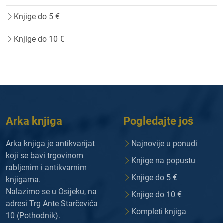
Knjige do 5 €
Knjige do 10 €
Arka knjiga
Pogledajte još
Arka knjiga je antikvarijat
Najnovije u ponudi
koji se bavi trgovinom
Knjige na popustu
rabljenim i antikvarnim
Knjige do 5 €
knjigama.
Nalazimo se u Osijeku, na
Knjige do 10 €
adresi Trg Ante Starčevića
Kompleti knjiga
10 (Pothodnik).