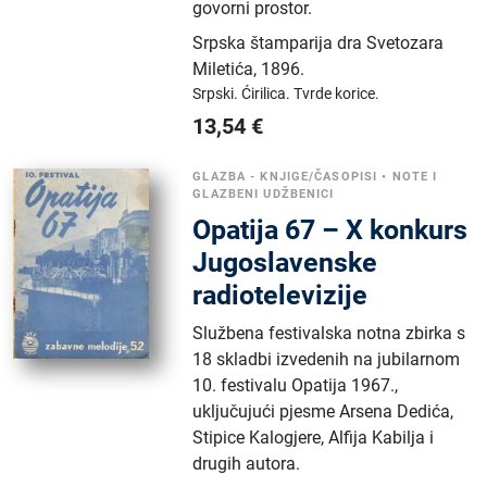
govorni prostor.
Srpska štamparija dra Svetozara
Miletića
,
1896.
Srpski.
Ćirilica.
Tvrde korice.
13,54
€
GLAZBA - KNJIGE/ČASOPISI
•
NOTE I
GLAZBENI UDŽBENICI
Opatija 67 – X konkurs
Jugoslavenske
radiotelevizije
Službena festivalska notna zbirka s
18 skladbi izvedenih na jubilarnom
10. festivalu Opatija 1967.,
uključujući pjesme Arsena Dedića,
Stipice Kalogjere, Alfija Kabilja i
drugih autora.