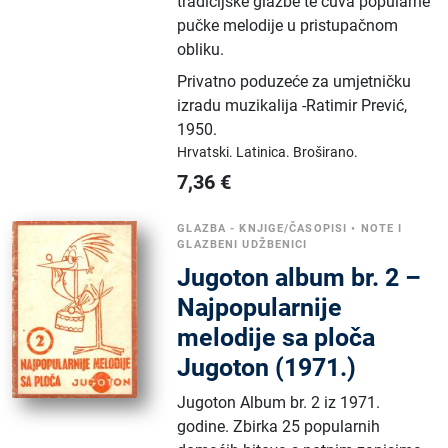
tradicijske glazbe te čuva popularne
pučke melodije u pristupačnom
obliku.
Privatno poduzeće za umjetničku
izradu muzikalija -Ratimir Prević
,
1950.
Hrvatski.
Latinica.
Broširano.
7,36
€
GLAZBA - KNJIGE/ČASOPISI
•
NOTE I
GLAZBENI UDŽBENICI
Jugoton album br. 2 –
Najpopularnije
melodije sa ploča
Jugoton (1971.)
Jugoton Album br. 2 iz 1971.
godine. Zbirka 25 popularnih