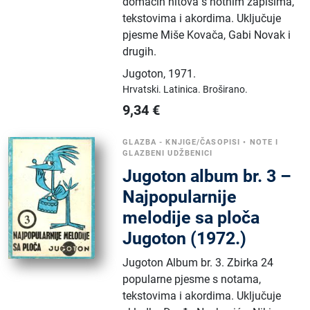
domaćih hitova s notnim zapisima,
tekstovima i akordima. Uključuje
pjesme Miše Kovača, Gabi Novak i
drugih.
Jugoton
,
1971.
Hrvatski.
Latinica.
Broširano.
9,34
€
GLAZBA - KNJIGE/ČASOPISI
•
NOTE I
GLAZBENI UDŽBENICI
Jugoton album br. 3 –
Najpopularnije
melodije sa ploča
Jugoton (1972.)
Jugoton Album br. 3. Zbirka 24
popularne pjesme s notama,
tekstovima i akordima. Uključuje