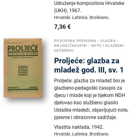
Udruženje kompozitora Hrvatske
(UKH)
,
1967.
Hrvatski.
Latinica.
Broširano.
7,36
€
POVIJESNA PERIODIKA
•
GLAZBA -
KNJIGE/ČASOPISI
•
NOTE I GLAZBENI
UDŽBENICI
Proljeće: glazba za
mladež god. III, sv. 1
Proljeće: glazba za mladež bio je
glazbeno-pedagoški časopis za
djecu i mlade koji je tijekom NDH
djelovao kao službeno glasilo
Ustaške mladeži, objavljujući note,
pjesme i obrazovne sadržaje.
Vlastita naklada
,
1942.
Hrvatski.
Latinica.
Broširano.