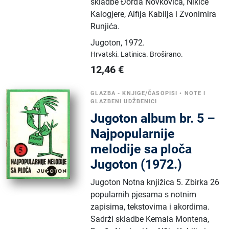
skladbe Đorđa Novkovića, Nikice
Kalogjere, Alfija Kabilja i Zvonimira
Runjića.
Jugoton
,
1972.
Hrvatski.
Latinica.
Broširano.
12,46
€
GLAZBA - KNJIGE/ČASOPISI
•
NOTE I
GLAZBENI UDŽBENICI
Jugoton album br. 5 –
Najpopularnije
melodije sa ploča
Jugoton (1972.)
Jugoton Notna knjižica 5. Zbirka 26
popularnih pjesama s notnim
zapisima, tekstovima i akordima.
Sadrži skladbe Kemala Montena,