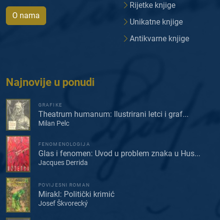
Rijetke knjige
O nama
Unikatne knjige
Antikvarne knjige
Najnovije u ponudi
GRAFIKE
Theatrum humanum: Ilustrirani letci i graf...
Milan Pelc
FENOMENOLOGIJA
Glas i fenomen: Uvod u problem znaka u Hus...
Jacques Derrida
POVIJESNI ROMAN
Mirakl: Politički krimić
Josef Škvorecký