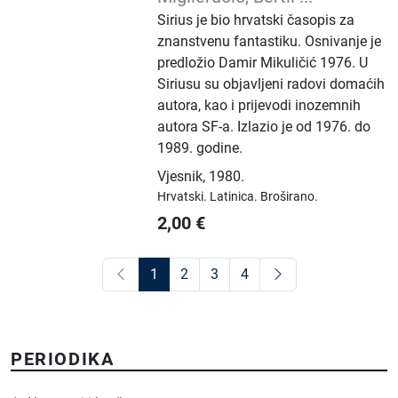
Sirius je bio hrvatski časopis za
znanstvenu fantastiku. Osnivanje je
predložio Damir Mikuličić 1976. U
Siriusu su objavljeni radovi domaćih
autora, kao i prijevodi inozemnih
autora SF-a. Izlazio je od 1976. do
1989. godine.
Vjesnik
,
1980.
Hrvatski.
Latinica.
Broširano.
2,00
€
1
2
3
4
PERIODIKA