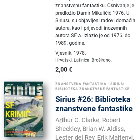
znanstvenu fantastiku. Osnivanje je
predložio Damir Mikuličić 1976. U
Siriusu su objavljeni radovi domaćih
autora, kao i prijevodi inozemnih
autora SF-a. Izlazio je od 1976. do
1989. godine.
Vjesnik
,
1978.
Hrvatski.
Latinica.
Broširano.
2,00
€
ZNANSTVENA FANTASTIKA
•
SIRIUS:
BIBLIOTEKA ZNANSTVENE FANTASTIKE
Sirius #26: Biblioteka
znanstvene fantastike
Arthur C. Clarke, Robert
Sheckley, Brian W. Aldiss,
Lester del Rey, Erik Majtenyi,