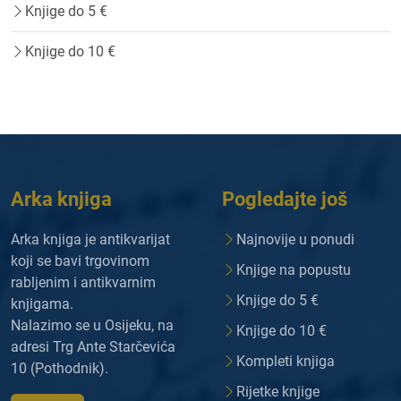
Knjige do 5 €
Knjige do 10 €
Arka knjiga
Pogledajte još
Arka knjiga je antikvarijat
Najnovije u ponudi
koji se bavi trgovinom
Knjige na popustu
rabljenim i antikvarnim
Knjige do 5 €
knjigama.
Nalazimo se u Osijeku, na
Knjige do 10 €
adresi Trg Ante Starčevića
Kompleti knjiga
10 (Pothodnik).
Rijetke knjige