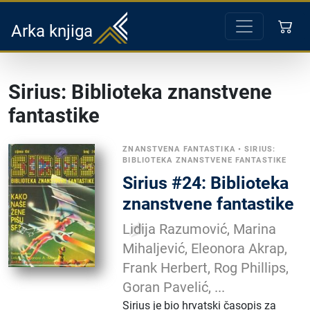
Arka knjiga
Sirius: Biblioteka znanstvene
fantastike
ZNANSTVENA FANTASTIKA
•
SIRIUS:
BIBLIOTEKA ZNANSTVENE FANTASTIKE
Sirius #24: Biblioteka
znanstvene fantastike
Lidija Razumović, Marina
Mihaljević, Eleonora Akrap,
Frank Herbert, Rog Phillips,
Goran Pavelić, ...
Sirius je bio hrvatski časopis za