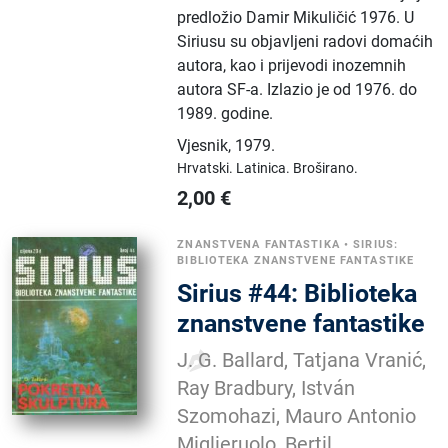
predložio Damir Mikuličić 1976. U
Siriusu su objavljeni radovi domaćih
autora, kao i prijevodi inozemnih
autora SF-a. Izlazio je od 1976. do
1989. godine.
Vjesnik
,
1979.
Hrvatski.
Latinica.
Broširano.
2,00
€
ZNANSTVENA FANTASTIKA
•
SIRIUS:
BIBLIOTEKA ZNANSTVENE FANTASTIKE
Sirius #44: Biblioteka
znanstvene fantastike
J. G. Ballard, Tatjana Vranić,
Ray Bradbury, István
Szomohazi, Mauro Antonio
Miglieruolo, Bertil ...