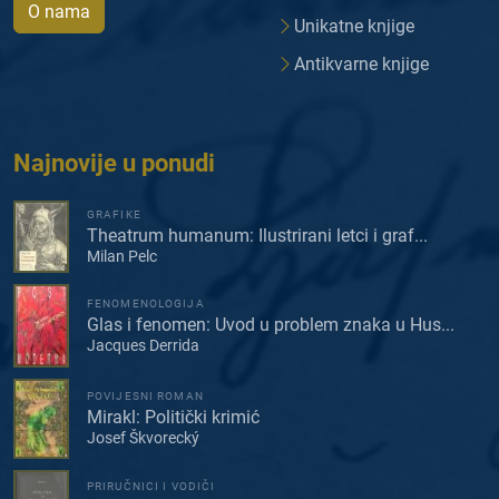
O nama
Unikatne knjige
Antikvarne knjige
Najnovije u ponudi
GRAFIKE
Theatrum humanum: Ilustrirani letci i graf...
Milan Pelc
FENOMENOLOGIJA
Glas i fenomen: Uvod u problem znaka u Hus...
Jacques Derrida
POVIJESNI ROMAN
Mirakl: Politički krimić
Josef Škvorecký
PRIRUČNICI I VODIČI