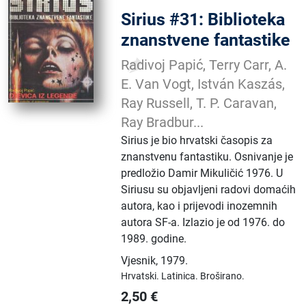
Sirius #31: Biblioteka
znanstvene fantastike
Radivoj Papić, Terry Carr, A.
E. Van Vogt, István Kaszás,
Ray Russell, T. P. Caravan,
Ray Bradbur...
Sirius je bio hrvatski časopis za
znanstvenu fantastiku. Osnivanje je
predložio Damir Mikuličić 1976. U
Siriusu su objavljeni radovi domaćih
autora, kao i prijevodi inozemnih
autora SF-a. Izlazio je od 1976. do
1989. godine.
Vjesnik
,
1979.
Hrvatski.
Latinica.
Broširano.
2,50
€