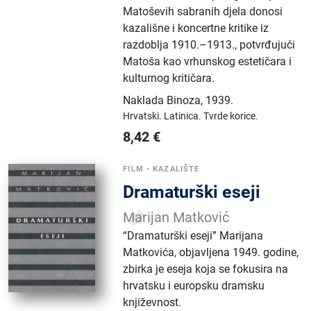
Matoševih sabranih djela donosi
kazališne i koncertne kritike iz
razdoblja 1910.–1913., potvrđujući
Matoša kao vrhunskog estetičara i
kulturnog kritičara.
Naklada Binoza
,
1939.
Hrvatski.
Latinica.
Tvrde korice.
8,42
€
FILM
•
KAZALIŠTE
Dramaturški eseji
Marijan Matković
“Dramaturški eseji” Marijana
Matkovića, objavljena 1949. godine,
zbirka je eseja koja se fokusira na
hrvatsku i europsku dramsku
književnost.