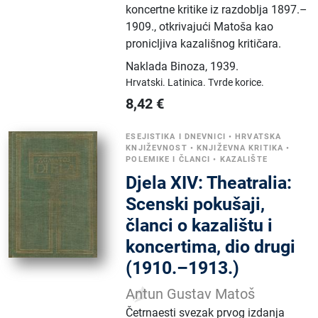
koncertne kritike iz razdoblja 1897.–
1909., otkrivajući Matoša kao
pronicljiva kazališnog kritičara.
Naklada Binoza
,
1939.
Hrvatski.
Latinica.
Tvrde korice.
8,42
€
ESEJISTIKA I DNEVNICI
•
HRVATSKA
KNJIŽEVNOST
•
KNJIŽEVNA KRITIKA
•
POLEMIKE I ČLANCI
•
KAZALIŠTE
Djela XIV: Theatralia:
Scenski pokušaji,
članci o kazalištu i
koncertima, dio drugi
(1910.–1913.)
Antun Gustav Matoš
Četrnaesti svezak prvog izdanja