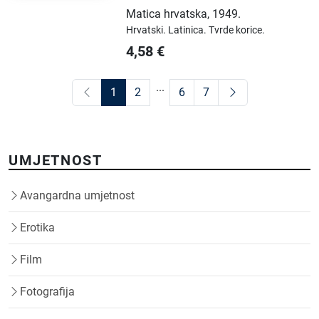
Matica hrvatska
,
1949.
Hrvatski.
Latinica.
Tvrde korice.
4,58
€
...
1
2
6
7
UMJETNOST
Avangardna umjetnost
Erotika
Film
Fotografija