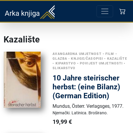
Arka knjiga
Kazalište
AVANGARDNA UMJETNOST
•
FILM
•
GLAZBA - KNJIGE/ČASOPISI
•
KAZALIŠTE
•
KIPARSTVO
•
POVIJEST UMJETNOSTI
•
SLIKARSTVO
10 Jahre steirischer
herbst: (eine Bilanz)
(German Edition)
Mundus, Österr. Verlagsges
,
1977.
Njemački.
Latinica.
Broširano.
19,99
€