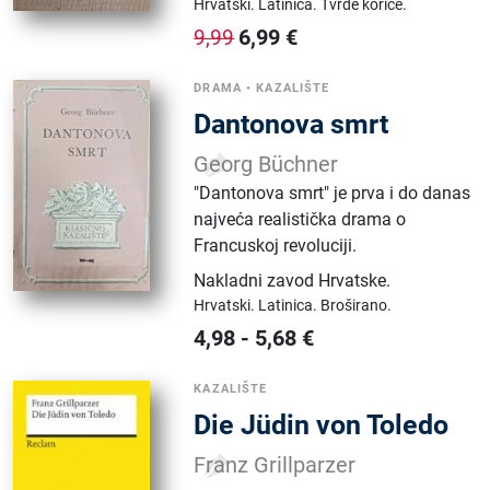
Hrvatski.
Latinica.
Tvrde korice.
6,99
€
9,99
DRAMA
•
KAZALIŠTE
Dantonova smrt
Georg Büchner
"Dantonova smrt" je prva i do danas
najveća realistička drama o
Francuskoj revoluciji.
Nakladni zavod Hrvatske
.
Hrvatski.
Latinica.
Broširano.
4,98
-
5,68
€
KAZALIŠTE
Die Jüdin von Toledo
Franz Grillparzer