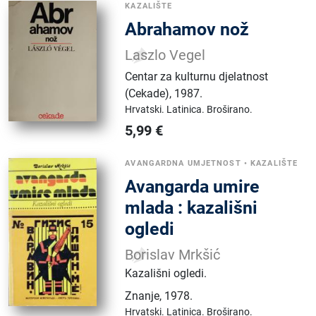
KAZALIŠTE
Abrahamov nož
Laszlo Vegel
Centar za kulturnu djelatnost
(Cekade)
,
1987.
Hrvatski.
Latinica.
Broširano.
5,99
€
AVANGARDNA UMJETNOST
•
KAZALIŠTE
Avangarda umire
mlada : kazališni
ogledi
Borislav Mrkšić
Kazališni ogledi.
Znanje
,
1978.
Hrvatski.
Latinica.
Broširano.