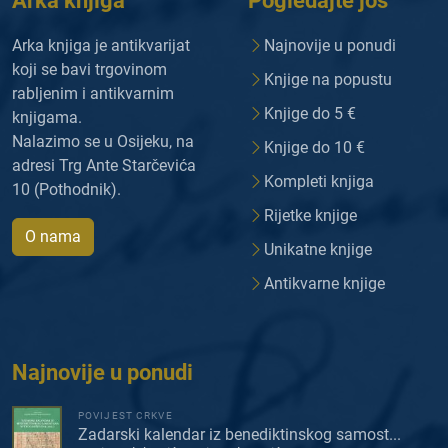
Arka knjiga
Pogledajte još
Arka knjiga je antikvarijat
Najnovije u ponudi
koji se bavi trgovinom
Knjige na popustu
rabljenim i antikvarnim
Knjige do 5 €
knjigama.
Nalazimo se u Osijeku, na
Knjige do 10 €
adresi Trg Ante Starčevića
Kompleti knjiga
10 (Pothodnik).
Rijetke knjige
O nama
Unikatne knjige
Antikvarne knjige
Najnovije u ponudi
POVIJEST CRKVE
Zadarski kalendar iz benediktinskog samost...