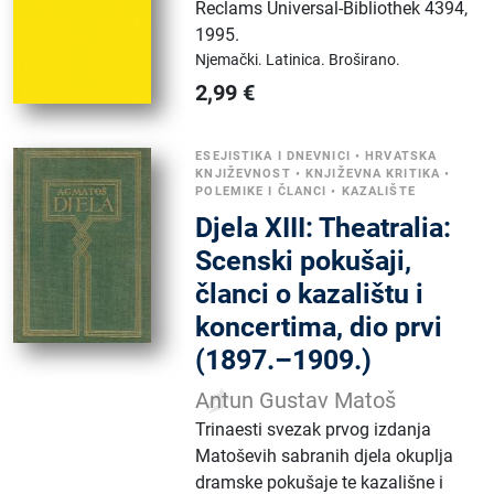
Reclams Universal-Bibliothek 4394
,
1995.
Njemački.
Latinica.
Broširano.
2,99
€
ESEJISTIKA I DNEVNICI
•
HRVATSKA
KNJIŽEVNOST
•
KNJIŽEVNA KRITIKA
•
POLEMIKE I ČLANCI
•
KAZALIŠTE
Djela XIII: Theatralia:
Scenski pokušaji,
članci o kazalištu i
koncertima, dio prvi
(1897.–1909.)
Antun Gustav Matoš
Trinaesti svezak prvog izdanja
Matoševih sabranih djela okuplja
dramske pokušaje te kazališne i