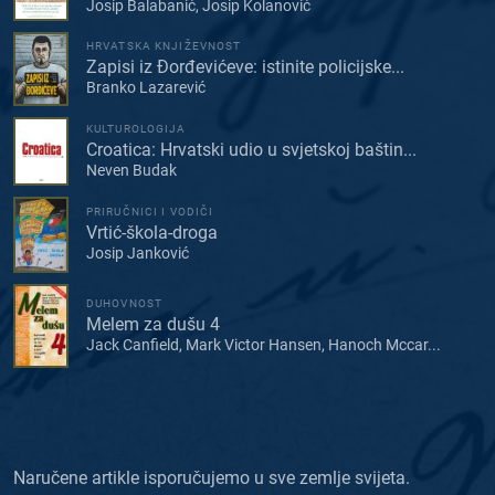
Josip Balabanić, Josip Kolanović
HRVATSKA KNJIŽEVNOST
Zapisi iz Đorđevićeve: istinite policijske...
Branko Lazarević
KULTUROLOGIJA
Croatica: Hrvatski udio u svjetskoj baštin...
Neven Budak
PRIRUČNICI I VODIČI
Vrtić-škola-droga
Josip Janković
DUHOVNOST
Melem za dušu 4
Jack Canfield, Mark Victor Hansen, Hanoch Mccar...
Naručene artikle isporučujemo u sve zemlje svijeta.