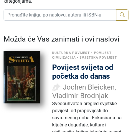
kategorijama.
Možda će Vas zanimati i ovi naslovi
KULTURNA POVIJEST
•
POVIJEST
CIVILIZACIJA
•
SVJETSKA POVIJEST
Povijest svijeta od
početka do danas
Jochen Bleicken,
Vladimir Brodnjak
Sveobuhvatan pregled svjetske
povijesti od prapovijesti do
suvremenog doba. Fokusirana na
ključne događaje, kulture i
civilizacije, knjiga istražuje razvoj