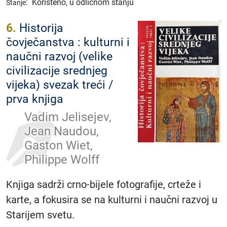
:
Korišteno, u odličnom stanju
Stanje
6.
Historija
čovječanstva : kulturni i
naučni razvoj (velike
civilizacije srednjeg
vijeka) svezak treći /
prva knjiga
Vadim Jelisejev,
Jean Naudou,
Gaston Wiet,
Philippe Wolff
Knjiga sadrži crno-bijele fotografije, crteže i
karte, a fokusira se na kulturni i naučni razvoj u
Starijem svetu.