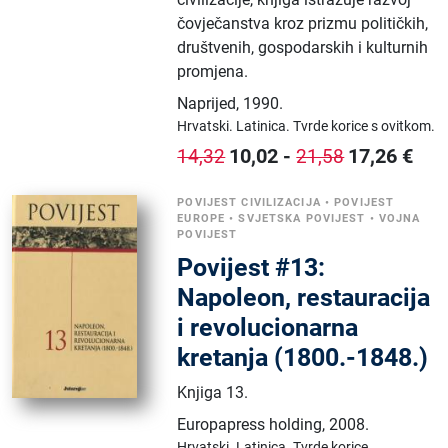
čovječanstva kroz prizmu političkih,
društvenih, gospodarskih i kulturnih
promjena.
Naprijed
,
1990.
Hrvatski.
Latinica.
Tvrde korice s ovitkom.
10,02
-
17,26
€
14,32
21,58
POVIJEST CIVILIZACIJA
•
POVIJEST
EUROPE
•
SVJETSKA POVIJEST
•
VOJNA
POVIJEST
Povijest #13:
Napoleon, restauracija
i revolucionarna
kretanja (1800.-1848.)
Knjiga 13.
Europapress holding
,
2008.
Hrvatski.
Latinica.
Tvrde korice.