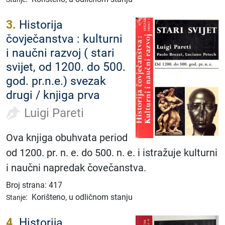
3.
Historija
čovječanstva : kulturni
i naučni razvoj ( stari
svijet, od 1200. do 500.
god. pr.n.e.) svezak
drugi / knjiga prva
Luigi Pareti
Ova knjiga obuhvata period
od 1200. pr. n. e. do 500. n. e. i istražuje kulturni
i naučni napredak čovečanstva.
Broj strana: 417
:
Korišteno, u odličnom stanju
Stanje
4.
Historija