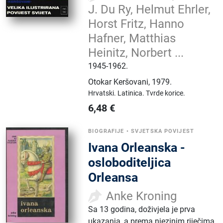
J. Du Ry, Helmut Ehrler,
Horst Fritz, Hanno
Hafner, Matthias
Heinitz, Norbert ...
1945-1962.
Otokar Keršovani
,
1979.
Hrvatski.
Latinica.
Tvrde korice.
6,48
€
BIOGRAFIJE
•
SVJETSKA POVIJEST
Ivana Orleanska -
osloboditeljica
Orleansa
Anke Kroning
Sa 13 godina, doživjela je prva
ukazanja, a prema njezinim riječima