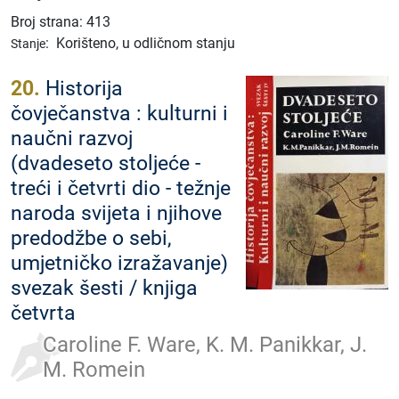
Broj strana: 413
:
Korišteno, u odličnom stanju
Stanje
20.
Historija
čovječanstva : kulturni i
naučni razvoj
(dvadeseto stoljeće -
treći i četvrti dio - težnje
naroda svijeta i njihove
predodžbe o sebi,
umjetničko izražavanje)
svezak šesti / knjiga
četvrta
Caroline F. Ware, K. M. Panikkar, J.
M. Romein