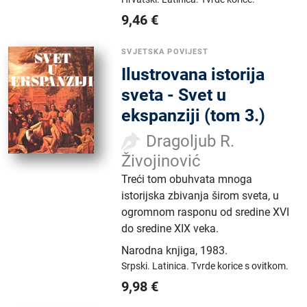
9,46
€
SVJETSKA POVIJEST
Ilustrovana istorija
sveta - Svet u
ekspanziji (tom 3.)
Dragoljub R.
Živojinović
Treći tom obuhvata mnoga
istorijska zbivanja širom sveta, u
ogromnom rasponu od sredine XVI
do sredine XIX veka.
Narodna knjiga
,
1983.
Srpski.
Latinica.
Tvrde korice s ovitkom.
9,98
€