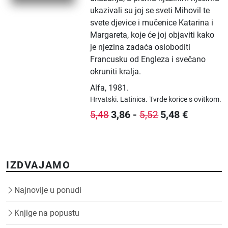
ukazivali su joj se sveti Mihovil te
svete djevice i mučenice Katarina i
Margareta, koje će joj objaviti kako
je njezina zadaća osloboditi
Francusku od Engleza i svečano
okruniti kralja.
Alfa
,
1981.
Hrvatski.
Latinica.
Tvrde korice s ovitkom.
3,86
-
5,48
€
5,48
5,52
IZDVAJAMO
Najnovije u ponudi
Knjige na popustu