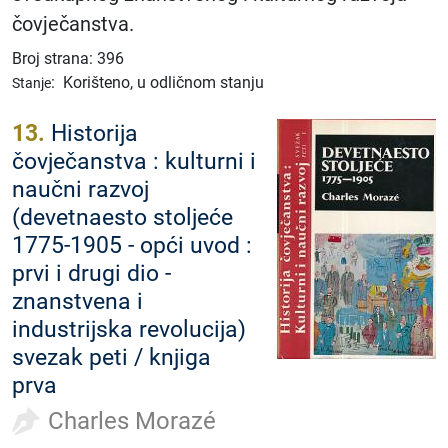
čovječanstva.
Broj strana: 396
:
Korišteno, u odličnom stanju
Stanje
13.
Historija
čovječanstva : kulturni i
naučni razvoj
(devetnaesto stoljeće
1775-1905 - opći uvod :
prvi i drugi dio -
znanstvena i
industrijska revolucija)
svezak peti / knjiga
prva
Charles Morazé