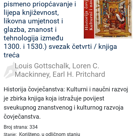
pismeno priopćavanje i
lijepa književnost,
likovna umjetnost i
glazba, znanost i
tehnologija između
1300. i 1530.) svezak četvrti / knjiga
treća
Louis Gottschalk, Loren C.
Mackinney, Earl H. Pritchard
Historija čovječanstva: Kulturni i naučni razvoj
je zbirka knjiga koja istražuje povijest
sveukupnog znanstvenog i kulturnog razvoja
čovječanstva.
Broj strana: 334
:
Korišteno, u odličnom stanju
Stanje