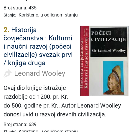
Broj strana: 435
:
Korišteno, u odličnom stanju
Stanje
2.
Historija
čovječanstva : Kulturni
i naučni razvoj (počeci
civilizacije) svezak prvi
/ knjiga druga
Leonard Wooley
Ovaj dio knjige istražuje
razdoblje od 1200. pr. Kr.
do 500. godine pr. Kr.. Autor Leonard Woolley
donosi uvid u razvoj drevnih civilizacija.
Broj strana: 639
:
Korišteno, u odličnom stanju
Stanje