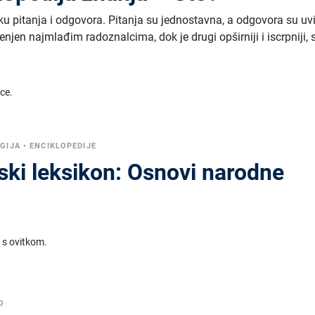
ku pitanja i odgovora. Pitanja su jednostavna, a odgovora su uv
jenjen najmlađim radoznalcima, dok je drugi opširniji i iscrpniji, 
ice.
GIJA
•
ENCIKLOPEDIJE
ski leksikon: Osnovi narodne
 s ovitkom.
O