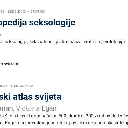
IJE
•
LEKSIKONI
•
EROTIKA
pedija seksologije
a
a seksologija, seksualnost, psihoanaliza, erotizam, erotologija,
 s ovitkom.
DIJE
•
GEOGRAFIJA
ki atlas svijeta
an, Victoria Egan
 za školu i svaki dom. Više od 500 stranica, 200 zemljovida i viš
cija. Bogat i raznovrstan geografski, povijesni i ekonomski sadrža