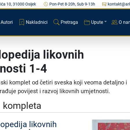
ića 10, 31000 Osijek
Pon-Pet 8-20h, Sub 9-13h
kontakt@ark
Autori
Nakladnici
Pretraga
Upute
O na
lopedija likovnih
nosti 1-4
jski komplet od četiri sveska koji veoma detaljno i
ađuje povijest i razvoj likovnih umjetnosti.
j kompleta
lopedija likovnih