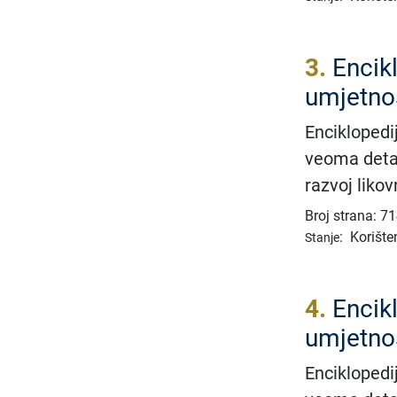
3.
Encik
umjetnos
Enciklopedij
veoma detal
razvoj likov
Broj strana: 7
:
Korište
Stanje
4.
Encik
umjetnos
Enciklopedij