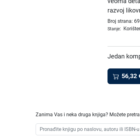
veoma detal
razvoj likov
Broj strana: 6
:
Korište
Stanje
Jedan kompl
56,32
Zanima Vas i neka druga knjiga? Možete pretraži