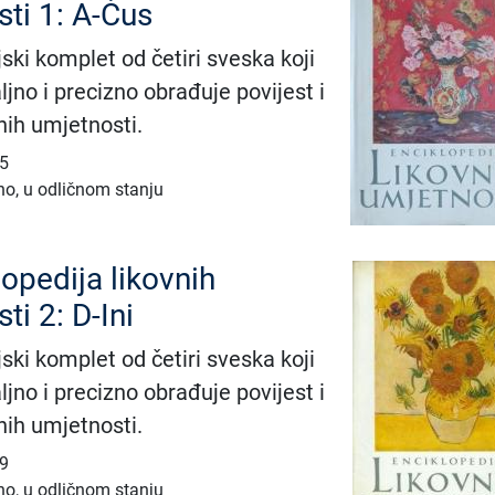
ti 1: A-Ćus
ski komplet od četiri sveska koji
jno i precizno obrađuje povijest i
nih umjetnosti.
55
no, u odličnom stanju
lopedija likovnih
ti 2: D-Ini
ski komplet od četiri sveska koji
jno i precizno obrađuje povijest i
nih umjetnosti.
99
no, u odličnom stanju