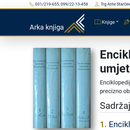
031/219-655, 099/22-13-458
Trg Ante Starčev
Knjige
Arka knjiga
Encik
umjet
Enciklopedi
precizno obr
Sadrža
1.
Encik