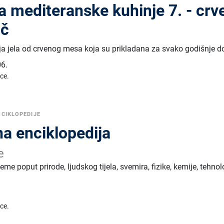
a mediteranske kuhinje 7. - crv
ač
ija jela od crvenog mesa koja su prikladana za svako godišnje d
6.
ice.
NCIKLOPEDIJE
na enciklopedija
e
e poput prirode, ljudskog tijela, svemira, fizike, kemije, tehnolo
ice.