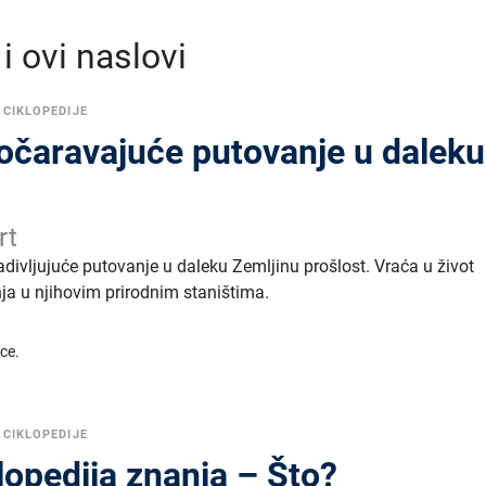
 ovi naslovi
NCIKLOPEDIJE
 očaravajuće putovanje u daleku
rt
divljujuće putovanje u daleku Zemljinu prošlost. Vraća u život
nja u njihovim prirodnim staništima.
ice.
NCIKLOPEDIJE
lopedija znanja – Što?