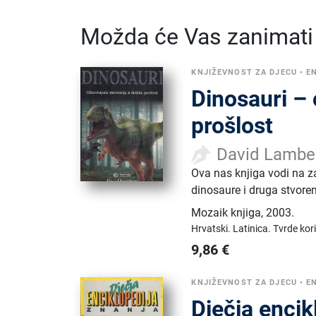
Možda će Vas zanimati i
KNJIŽEVNOST ZA DJECU
•
E
Dinosauri –
prošlost
David Lambe
Ova nas knjiga vodi na za
dinosaure i druga stvore
Mozaik knjiga
,
2003.
Hrvatski.
Latinica.
Tvrde kor
9,86
€
KNJIŽEVNOST ZA DJECU
•
E
Dječja encik