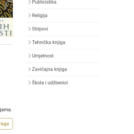
Publicistika
Religija
Stripovi
Tehnička knjiga
Umjetnost
Zavičajna knjiga
Škola i udžbenici
ijama.
traga