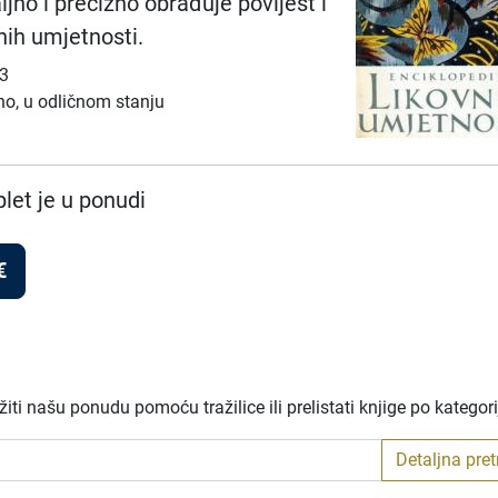
jno i precizno obrađuje povijest i
nih umjetnosti.
93
no, u odličnom stanju
et je u ponudi
€
ti našu ponudu pomoću tražilice ili prelistati knjige po kategor
Detaljna pre