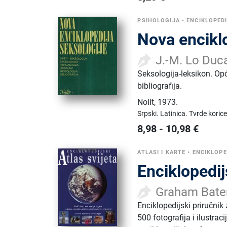
PSIHOLOGIJA
•
ENCIKLOPED
Nova enciklo
J.-M. Lo Duc
Seksologija-leksikon. Opć
bibliografija.
Nolit
,
1973.
Srpski.
Latinica.
Tvrde korice
8,98
-
10,98
€
ATLASI I KARTE
•
ENCIKLOPE
Enciklopedijs
Graham Batem
Enciklopedijski priručnik
500 fotografija i ilustra