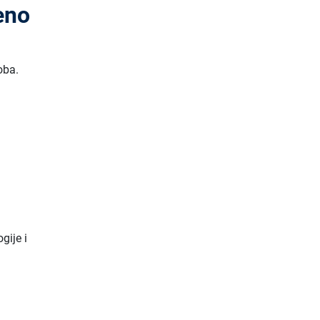
eno
oba.
gije i