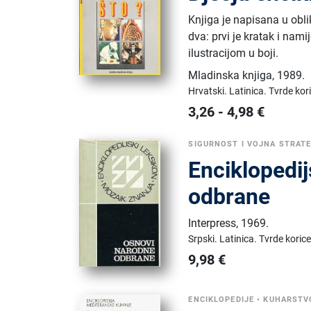
Knjiga je napisana u obli
dva: prvi je kratak i nami
ilustracijom u boji.
Mladinska knjiga
,
1989.
Hrvatski.
Latinica.
Tvrde kor
3,26
-
4,98
€
SIGURNOST I VOJNA STRATE
Enciklopedij
odbrane
Interpress
,
1969.
Srpski.
Latinica.
Tvrde korice
9,98
€
ENCIKLOPEDIJE
•
KUHARSTV