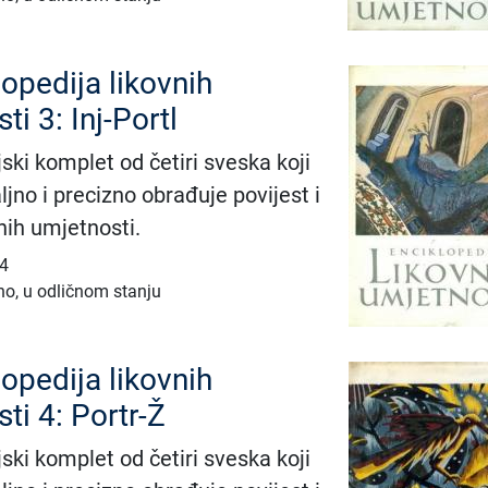
lopedija likovnih
ti 3: Inj-Portl
ski komplet od četiri sveska koji
jno i precizno obrađuje povijest i
nih umjetnosti.
14
no, u odličnom stanju
lopedija likovnih
ti 4: Portr-Ž
ski komplet od četiri sveska koji