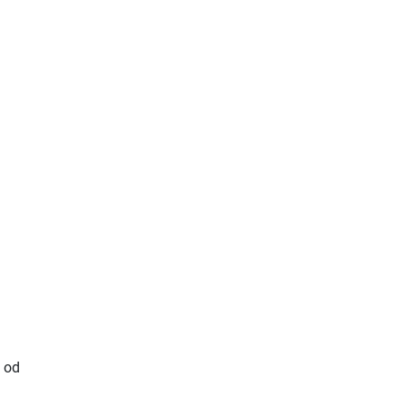
e od
j