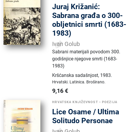
Juraj Križanić:
Sabrana građa o 300-
obljetnici smrti (1683-
1983)
Ivan Golub
Sabrani materijali povodom 300.
godišnjice njegove smrti (1683-
1983)
Kršćanska sadašnjost
,
1983.
Hrvatski.
Latinica.
Broširano.
9,16
€
HRVATSKA KNJIŽEVNOST
•
POEZIJA
Lice Osame / Ultima
Solitudo Personae
Ivan Golub