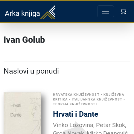
Arka knjiga
Ivan Golub
Naslovi u ponudi
HRVATSKA KNJIŽEVNOST
•
KNJIŽEVNA
KRITIKA
•
ITALIJANSKA KNJIŽEVNOST
•
TEORIJA KNJIŽEVNOSTI
Hrvati i Dante
Vinko Lozovina, Petar Skok,
Grga Novak, Mirko Deanović,