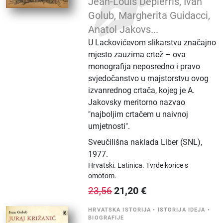
Jean-Louis Depierris, Ivan
Golub, Margherita Guidacci,
Anatol Jakovs...
U Lackovićevom slikarstvu značajno
mjesto zauzima crtež – ova
monografija neposredno i pravo
svjedočanstvo u majstorstvu ovog
izvanrednog crtača, kojeg je A.
Jakovsky meritorno nazvao
"najboljim crtačem u naivnoj
umjetnosti".
Sveučilišna naklada Liber (SNL)
,
1977.
Hrvatski.
Latinica.
Tvrde korice s
omotom.
21,20
€
23,56
HRVATSKA ISTORIJA
•
ISTORIJA IDEJA
•
BIOGRAFIJE