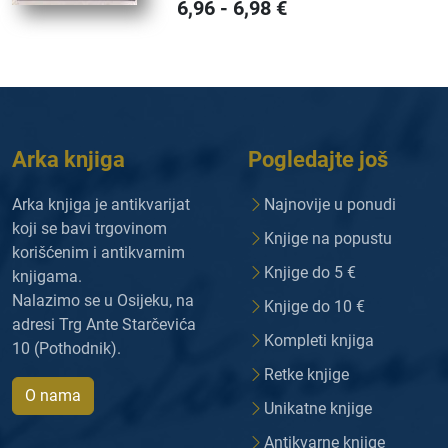
6,96
-
6,98
€
Arka knjiga
Pogledajte još
Arka knjiga je antikvarijat
Najnovije u ponudi
koji se bavi trgovinom
Knjige na popustu
korišćenim i antikvarnim
Knjige do 5 €
knjigama.
Nalazimo se u Osijeku, na
Knjige do 10 €
adresi Trg Ante Starčevića
Kompleti knjiga
10 (Pothodnik).
Retke knjige
O nama
Unikatne knjige
Antikvarne knjige