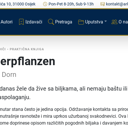
ića 10, 31000 Osijek
Pon-Pet 8-20h, Sub 9-13h
kontakt@ark
Autori
Izdavači
Pretraga
Uputstva
O n
DIČI
•
PRAKTIČNA KNJIGA
erpflanzen
r Dorn
danas žele da žive sa biljkama, ali nemaju baštu ili
aspolaganju.
nutar stana često je jedina opcija. Održavanje kontakta sa prir
nutrašnje ravnoteže i mira uprkos užurbanoj svakodnevici. Ova 
 tome doprinese opisom različitih pogodnih biljaka i davanjem ko