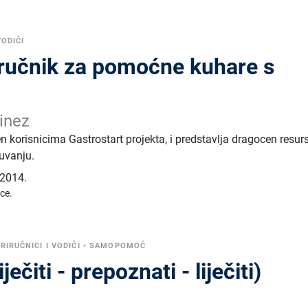
VODIČI
iručnik za pomoćne kuhare s
inez
n korisnicima Gastrostart projekta, i predstavlja dragocen resur
uvanju.
2014.
ice.
RIRUČNICI I VODIČI
•
SAMOPOMOĆ
ječiti - prepoznati - liječiti)