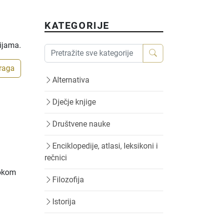
KATEGORIJE
rijama.
traga
Alternativa
Dječje knjige
Društvene nauke
Enciklopedije, atlasi, leksikoni i
rečnici
tokom
Filozofija
Istorija