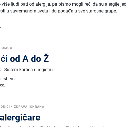
više ljudi pati od alergija, pa bismo mogli reći da su alergije je
lesti u savremenom svetu i da pogađaju sve starosne grupe.
.
POMOĆ
ući od A do Ž
 - Sistem kartica u registru.
blishers
.
ice.
VODIČI
•
ZDRAVA ISHRANA
alergičare