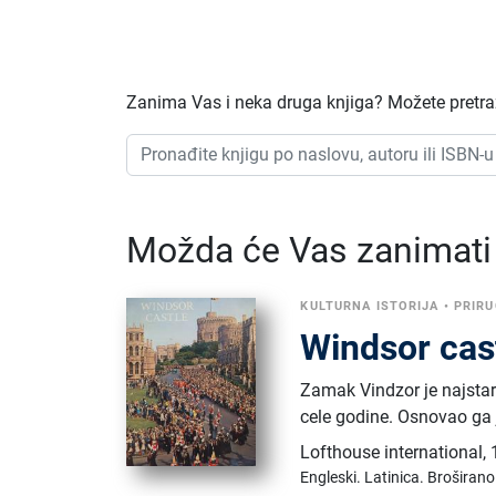
Zanima Vas i neka druga knjiga? Možete pretraž
Možda će Vas zanimati i
KULTURNA ISTORIJA
•
PRIRU
Windsor cas
Zamak Vindzor je najstari
cele godine. Osnovao ga 
Lofthouse international
,
Engleski.
Latinica.
Broširano