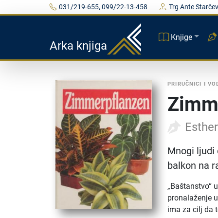
031/219-655, 099/22-13-458
Trg Ante Starčev
Knjige
Arka knjiga
PRIRUČNICI I VO
Zimm
Esthe
Mnogi ljudi 
balkon na r
„Baštanstvo“ u
pronalaženje u
ima za cilj da