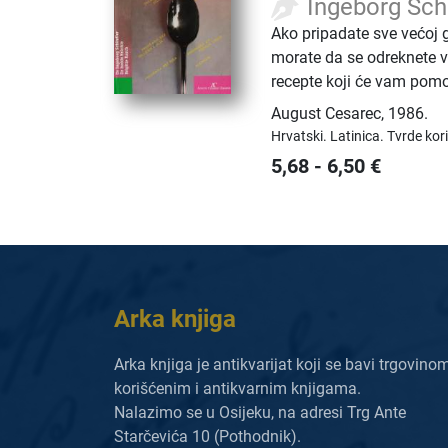
Ingeborg Schi
Ako pripadate sve većoj g
morate da se odreknete v
recepte koji će vam pom
August Cesarec
,
1986.
Hrvatski.
Latinica.
Tvrde kor
5,68
-
6,50
€
Arka knjiga
Arka knjiga je antikvarijat koji se bavi trgovino
korišćenim i antikvarnim knjigama.
Nalazimo se u Osijeku, na adresi Trg Ante
Starčevića 10 (Pothodnik).