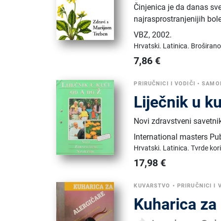
Činjenica je da danas sve 
najrasprostranjenijih bo
VBZ
,
2002.
Hrvatski.
Latinica.
Broširano
7,86
€
PRIRUČNICI I VODIČI
•
SAMO
Liječnik u k
Novi zdravstveni savetnik
International masters Pu
Hrvatski.
Latinica.
Tvrde kor
17,98
€
KUVARSTVO
•
PRIRUČNICI I 
Kuharica za 