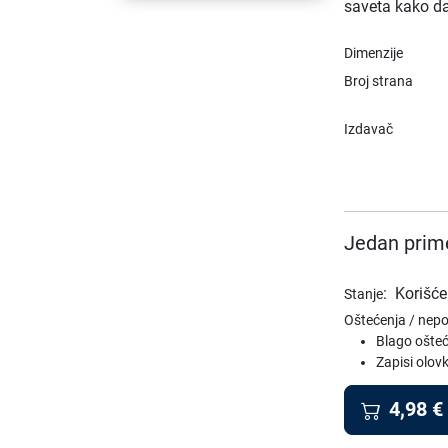
saveta kako da
Dimenzije
Broj strana
Izdavač
Jedan prime
:
Korišće
Stanje
Oštećenja / nep
Blago ošteć
Zapisi olo
4,98
€