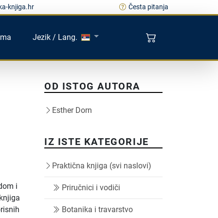
a-knjiga.hr
Česta pitanja
ama
Jezik / Lang.
OD ISTOG AUTORA
Esther Dorn
IZ ISTE KATEGORIJE
Praktična knjiga (svi naslovi)
odom i
Priručnici i vodiči
knjiga
risnih
Botanika i travarstvo