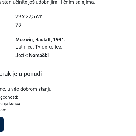
 stan učinite još udobnijim i ličnim sa njima.
29 x 22,5 cm
78
Moewig
, Rastatt
, 1991.
Latinica.
Tvrde korice.
Jezik:
Nemački
.
rak je u ponudi
no, u vrlo dobrom stanju
ogodnosti:
enje korica
vkom