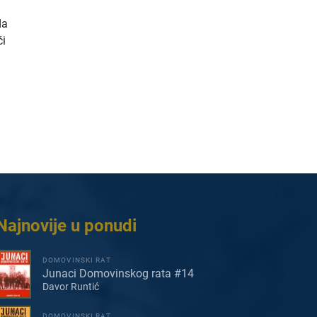
da
́i
Najnovije u ponudi
DOMOVINSKI RAT
Junaci Domovinskog rata #14
Davor Runtić
DOMOVINSKI RAT