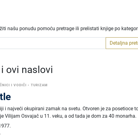
iti našu ponudu pomoću pretrage ili prelistati knjige po katego
Detaljna pre
 ovi naslovi
ČNICI I VODIČI
•
TURIZAM
tle
ji i najveći okupirani zamak na svetu. Otvoren je za posetioce 
je Vilijam Osvajač u 11. veku, a od tada je dom za 40 monarha.
1977.
.