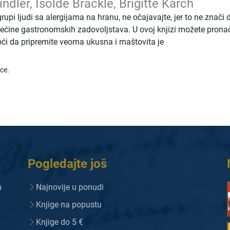
ndler, Isolde Bräckle, Brigitte Karch
rupi ljudi sa alergijama na hranu, ne očajavajte, jer to ne znači 
ećine gastronomskih zadovoljstava. U ovoj knjizi možete pronac
oći da pripremite veoma ukusna i maštovita je
ice.
Pogledajte još
m
Najnovije u ponudi
Knjige na popustu
Knjige do 5 €