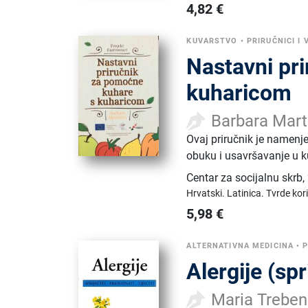
4,82
€
KUVARSTVO
•
PRIRUČNICI I 
Nastavni pr
kuharicom
Barbara Mart
Ovaj priručnik je namenje
obuku i usavršavanje u k
Centar za socijalnu skrb
,
Hrvatski.
Latinica.
Tvrde kor
5,98
€
ALTERNATIVNA MEDICINA
•
P
Alergije (spri
Maria Treben