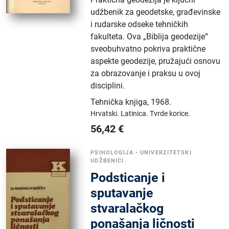
udžbenik za geodetske, građevinske
i rudarske odseke tehničkih
fakulteta. Ova „Biblija geodezije“
sveobuhvatno pokriva praktične
aspekte geodezije, pružajući osnovu
za obrazovanje i praksu u ovoj
disciplini.
Tehnička knjiga
,
1968.
Hrvatski.
Latinica.
Tvrde korice.
56,42
€
PSIHOLOGIJA
•
UNIVERZITETSKI
UDŽBENICI
Podsticanje i
sputavanje
stvaralačkog
ponašanja ličnosti