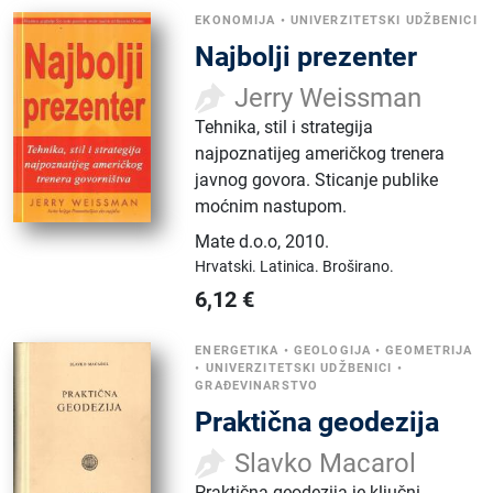
EKONOMIJA
•
UNIVERZITETSKI UDŽBENICI
Najbolji prezenter
Jerry Weissman
Tehnika, stil i strategija
najpoznatijeg američkog trenera
javnog govora. Sticanje publike
moćnim nastupom.
Mate d.o.o
,
2010.
Hrvatski.
Latinica.
Broširano.
6,12
€
ENERGETIKA
•
GEOLOGIJA
•
GEOMETRIJA
•
UNIVERZITETSKI UDŽBENICI
•
GRAĐEVINARSTVO
Praktična geodezija
Slavko Macarol
Praktična geodezija je ključni