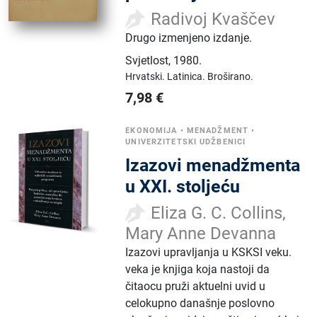
Radivoj Kvaščev
Drugo izmenjeno izdanje.
Svjetlost
,
1980.
Hrvatski.
Latinica.
Broširano.
7,98
€
EKONOMIJA
•
MENADŽMENT
•
UNIVERZITETSKI UDŽBENICI
Izazovi menadžmenta
u XXI. stoljeću
Eliza G. C. Collins,
Mary Anne Devanna
Izazovi upravljanja u KSKSI veku.
veka je knjiga koja nastoji da
čitaocu pruži aktuelni uvid u
celokupno današnje poslovno