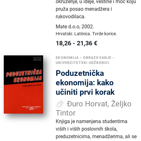
okruženje, u ideje, veštine i moć koju
pruža posao menadžera i
rukovodilaca.
Mate d.o.o
,
2002.
Hrvatski.
Latinica.
Tvrde korice.
18,26
-
21,36
€
EKONOMIJA
•
OBRAZOVANJE
•
UNIVERZITETSKI UDŽBENICI
Poduzetnička
ekonomija: kako
učiniti prvi korak
Đuro Horvat, Željko
Tintor
Knjiga je namenjena studentima
viših i viših poslovnih škola,
preduzetnicima, menadžerima, ali se