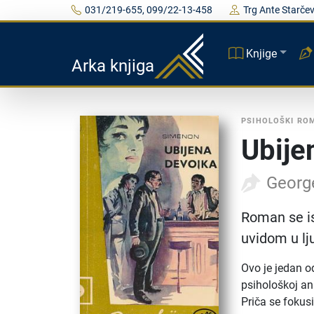
031/219-655, 099/22-13-458
Trg Ante Starčev
Knjige
Arka knjiga
PSIHOLOŠKI RO
Ubije
Georg
Roman se is
uvidom u lj
Ovo je jedan o
psihološkoj ana
Priča se fokus