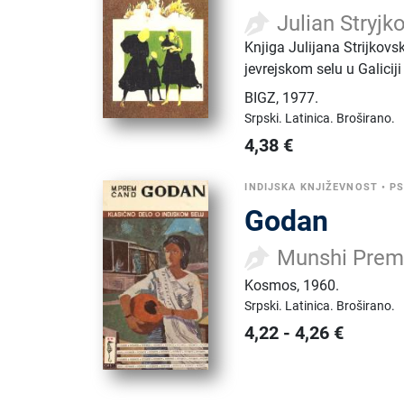
Julian Stryjk
Knjiga Julijana Strijkovs
jevrejskom selu u Galicij
BIGZ
,
1977.
Srpski.
Latinica.
Broširano.
4,38
€
INDIJSKA KNJIŽEVNOST
•
PS
Godan
Munshi Prem
Kosmos
,
1960.
Srpski.
Latinica.
Broširano.
4,22
-
4,26
€