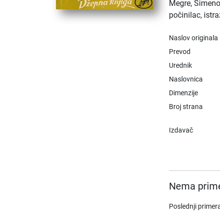
Megre, Simenon
počinilac, istr
Naslov originala
Prevod
Urednik
Naslovnica
Dimenzije
Broj strana
Izdavač
Nema prime
Poslednji primer