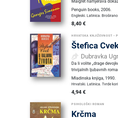
Maigret namjerava dokaz
Penguin books
,
2006.
Engleski.
Latinica.
Broširano
8,40
€
HRVATSKA KNJIŽEVNOST
•
Štefica Cvek
Dubravka Ugr
Da li volite „drage devoj
trivijalnih ljubavnih rom
Mladinska knjiga
,
1990.
Hrvatski.
Latinica.
Tvrde kor
4,94
€
PSIHOLOŠKI ROMAN
Krčma