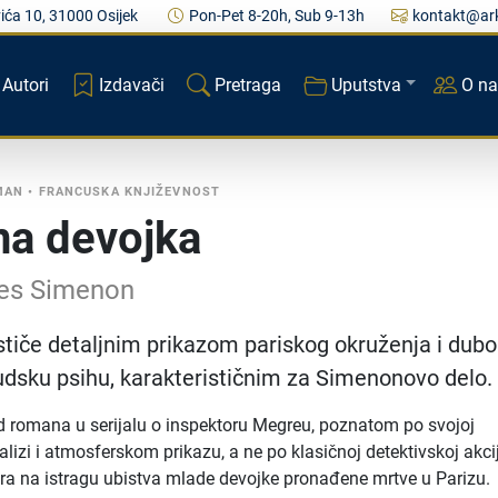
ića 10, 31000 Osijek
Pon-Pet 8-20h, Sub 9-13h
kontakt@ark
Autori
Izdavači
Pretraga
Uputstva
O n
MAN
•
FRANCUSKA KNJIŽEVNOST
na devojka
es Simenon
tiče detaljnim prikazom pariskog okruženja i dub
udsku psihu, karakterističnim za Simenonovo delo.
d romana u serijalu o inspektoru Megreu, poznatom po svojoj
lizi i atmosferskom prikazu, a ne po klasičnoj detektivskoj akcij
ira na istragu ubistva mlade devojke pronađene mrtve u Parizu.