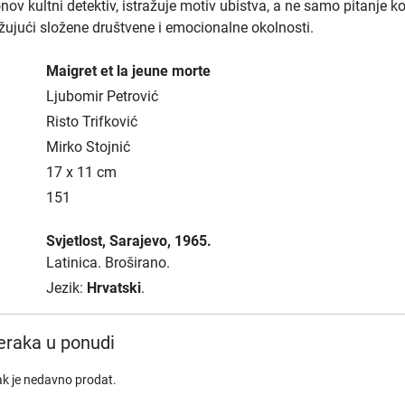
ov kultni detektiv, istražuje motiv ubistva, a ne samo pitanje ko
ažujući složene društvene i emocionalne okolnosti.
Maigret et la jeune morte
Ljubomir Petrović
Risto Trifković
Mirko Stojnić
17 x 11 cm
151
Svjetlost
, Sarajevo
, 1965.
Latinica.
Broširano.
Jezik:
Hrvatski
.
raka u ponudi
ak je nedavno prodat.