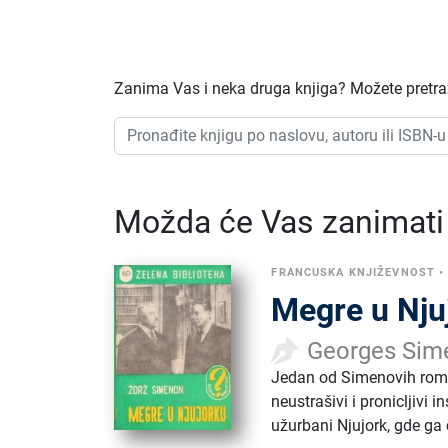
Zanima Vas i neka druga knjiga? Možete pretraž
Možda će Vas zanimati i
FRANCUSKA KNJIŽEVNOST
Megre u Nju
Georges Sim
Jedan od Simenovih roma
neustrašivi i pronicljivi 
užurbani Njujork, gde ga 