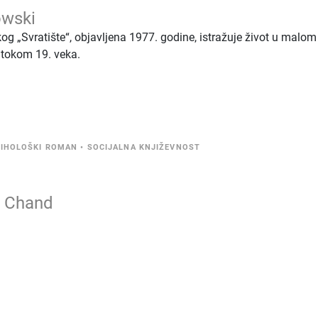
owski
kog „Svratište“, objavljena 1977. godine, istražuje život u malom
i tokom 19. veka.
IHOLOŠKI ROMAN
•
SOCIJALNA KNJIŽEVNOST
 Chand