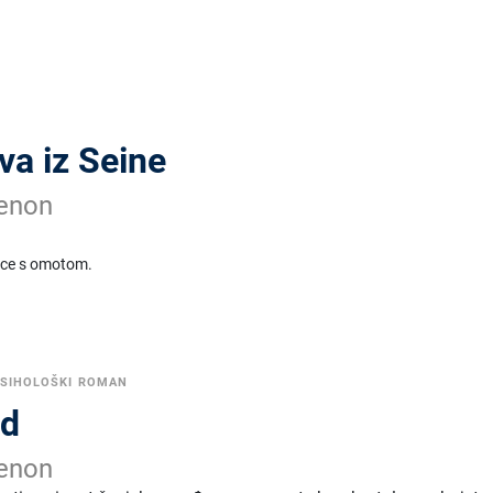
tva iz Seine
enon
ice s omotom.
SIHOLOŠKI ROMAN
ad
enon