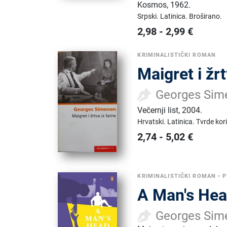
Kosmos
,
1962.
Srpski.
Latinica.
Broširano.
2,98
-
2,99
€
KRIMINALISTIČKI ROMAN
Maigret i žr
Georges Sim
Večernji list
,
2004.
Hrvatski.
Latinica.
Tvrde kor
2,74
-
5,02
€
KRIMINALISTIČKI ROMAN
•
P
A Man's He
Georges Sim