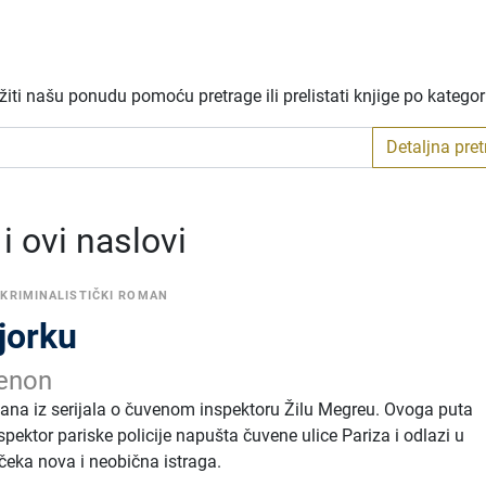
iti našu ponudu pomoću pretrage ili prelistati knjige po katego
Detaljna pre
 ovi naslovi
•
KRIMINALISTIČKI ROMAN
jorku
enon
na iz serijala o čuvenom inspektoru Žilu Megreu. Ovoga puta
inspektor pariske policije napušta čuvene ulice Pariza i odlazi u
čeka nova i neobična istraga.