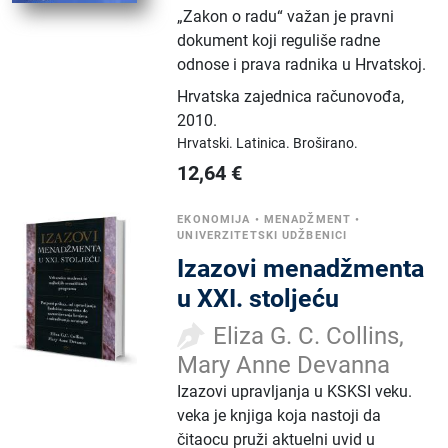
„Zakon o radu“ važan je pravni
dokument koji reguliše radne
odnose i prava radnika u Hrvatskoj.
Hrvatska zajednica računovođa
,
2010.
Hrvatski.
Latinica.
Broširano.
12,64
€
EKONOMIJA
•
MENADŽMENT
•
UNIVERZITETSKI UDŽBENICI
Izazovi menadžmenta
u XXI. stoljeću
Eliza G. C. Collins,
Mary Anne Devanna
Izazovi upravljanja u KSKSI veku.
veka je knjiga koja nastoji da
čitaocu pruži aktuelni uvid u