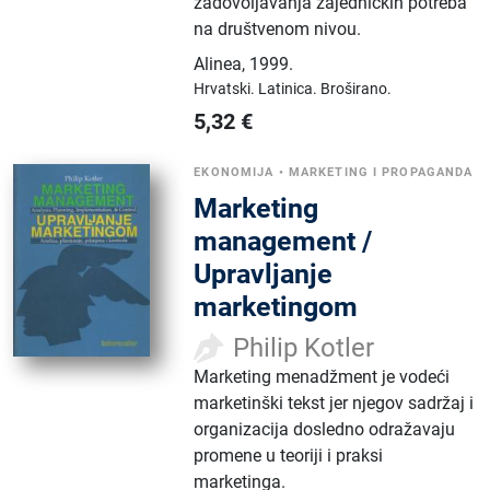
zadovoljavanja zajedničkih potreba
na društvenom nivou.
Alinea
,
1999.
Hrvatski.
Latinica.
Broširano.
5,32
€
EKONOMIJA
•
MARKETING I PROPAGANDA
Marketing
management /
Upravljanje
marketingom
Philip Kotler
Marketing menadžment je vodeći
marketinški tekst jer njegov sadržaj i
organizacija dosledno odražavaju
promene u teoriji i praksi
marketinga.