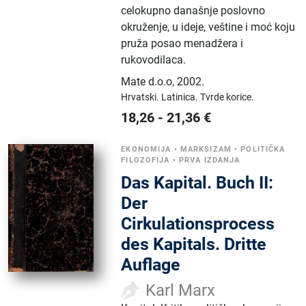
celokupno današnje poslovno
okruženje, u ideje, veštine i moć koju
pruža posao menadžera i
rukovodilaca.
Mate d.o.o
,
2002.
Hrvatski.
Latinica.
Tvrde korice.
18,26
-
21,36
€
EKONOMIJA
•
MARKSIZAM
•
POLITIČKA
FILOZOFIJA
•
PRVA IZDANJA
Das Kapital. Buch II:
Der
Cirkulationsprocess
des Kapitals. Dritte
Auflage
Karl Marx