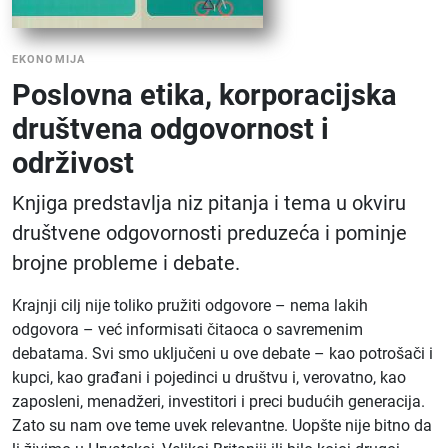
EKONOMIJA
Poslovna etika, korporacijska
društvena odgovornost i
održivost
Knjiga predstavlja niz pitanja i tema u okviru
društvene odgovornosti preduzeća i pominje
brojne probleme i debate.
Krajnji cilj nije toliko pružiti odgovore – nema lakih
odgovora – već informisati čitaoca o savremenim
debatama. Svi smo uključeni u ove debate – kao potrošači i
kupci, kao građani i pojedinci u društvu i, verovatno, kao
zaposleni, menadžeri, investitori i preci budućih generacija.
Zato su nam ove teme uvek relevantne. Uopšte nije bitno da