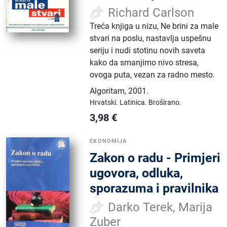
Richard Carlson
Treća knjiga u nizu, Ne brini za male
stvari na poslu, nastavlja uspešnu
seriju i nudi stotinu novih saveta
kako da smanjimo nivo stresa,
ovoga puta, vezan za radno mesto.
Algoritam
,
2001.
Hrvatski.
Latinica.
Broširano.
3,98
€
EKONOMIJA
Zakon o radu - Primjeri
ugovora, odluka,
sporazuma i pravilnika
Darko Terek, Marija
Zuber