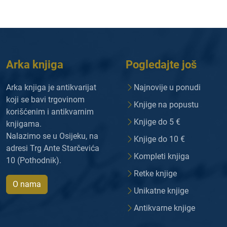
Arka knjiga
Pogledajte još
Arka knjiga je antikvarijat
Najnovije u ponudi
koji se bavi trgovinom
Knjige na popustu
korišćenim i antikvarnim
Knjige do 5 €
knjigama.
Nalazimo se u Osijeku, na
Knjige do 10 €
adresi Trg Ante Starčevića
Kompleti knjiga
10 (Pothodnik).
Retke knjige
O nama
Unikatne knjige
Antikvarne knjige