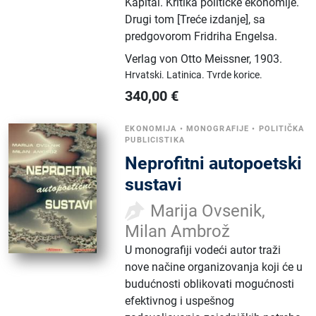
Kapital. Kritika političke ekonomije.
Drugi tom [Treće izdanje], sa
predgovorom Fridriha Engelsa.
Verlag von Otto Meissner
,
1903.
Hrvatski.
Latinica.
Tvrde korice.
340,00
€
EKONOMIJA
•
MONOGRAFIJE
•
POLITIČKA
PUBLICISTIKA
Neprofitni autopoetski
sustavi
Marija Ovsenik,
Milan Ambrož
U monografiji vodeći autor traži
nove načine organizovanja koji će u
budućnosti oblikovati mogućnosti
efektivnog i uspešnog