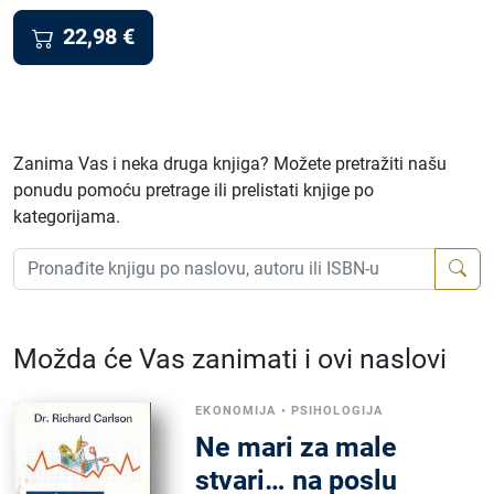
22,98
€
Zanima Vas i neka druga knjiga? Možete pretražiti našu
ponudu pomoću pretrage ili prelistati knjige po
kategorijama.
Možda će Vas zanimati i ovi naslovi
EKONOMIJA
•
PSIHOLOGIJA
Ne mari za male
stvari… na poslu