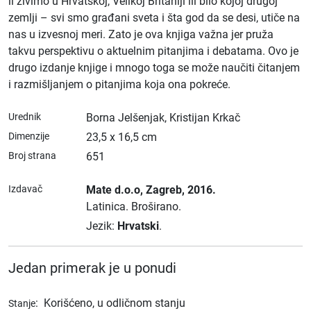
li živimo u Hrvatskoj, Velikoj Britaniji ili bilo kojoj drugoj
zemlji – svi smo građani sveta i šta god da se desi, utiče na
nas u izvesnoj meri. Zato je ova knjiga važna jer pruža
takvu perspektivu o aktuelnim pitanjima i debatama. Ovo je
drugo izdanje knjige i mnogo toga se može naučiti čitanjem
i razmišljanjem o pitanjima koja ona pokreće.
Urednik
Borna Jelšenjak, Kristijan Krkač
Dimenzije
23,5 x 16,5 cm
Broj strana
651
Izdavač
Mate d.o.o
, Zagreb
, 2016.
Latinica.
Broširano.
Jezik:
Hrvatski
.
Jedan primerak je u ponudi
:
Korišćeno, u odličnom stanju
Stanje