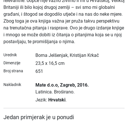
relevantne. Uopće nije važno živimo li mi u Hrvatskoj, Velikoj
Britaniji ili bilo kojoj drugoj zemlji – svi smo mi globalni
građani, i štogod se dogodilo utječe i na nas do neke mjere.
Zbog toga je ova knjiga važna jer pruža takvu perspektivu
na trenutačna pitanja i rasprave. Ovo je drugo izdanje knjige
i mnogo se može dobiti iz čitanja o pitanjima koja se u njoj
postavljaju, te promišljanja o njima.
Urednik
Borna Jelšenjak, Kristijan Krkač
Dimenzije
23,5 x 16,5 cm
Broj strana
651
Nakladnik
Mate d.o.o
, Zagreb
, 2016.
Latinica.
Broširano.
Jezik:
Hrvatski
.
Jedan primjerak je u ponudi