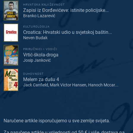
HRVATSKA KNJIŽEVNOST
Zapisi iz Đorđevićeve: istinite policijske...
Branko Lazarević
KULTUROLOGIJA
Croatica: Hrvatski udio u svjetskoj baštin...
Neven Budak
PRIRUČNICI I VODIČI
Vrtić-škola-droga
Josip Janković
DUHOVNOST
Melem za dušu 4
Jack Canfield, Mark Victor Hansen, Hanoch Mccar...
Naručene artikle isporučujemo u sve zemlje svijeta.
Za naručene artikle u vrijednosti od 50 € i više, dostava na