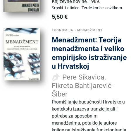
Književne novine
,
1989.
Srpski.
Latinica.
Tvrde korice s ovitkom.
5,50
€
EKONOMIJA
•
MENADŽMENT
Menadžment: Teorija
menadžmenta i veliko
empirijsko istraživanje
u Hrvatskoj
Pere Sikavica,
Fikreta Bahtijarević-
Šiber
Promišljanje budućnosti Hrvatske u
kontekstu izazova tranzicije ali i
potrebe za sposobnim
menadžerima, potaklo je autore
knjige na istraživanje funkcioniranja