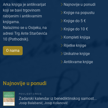
Arka knjiga je antikvarijat
Najnovije u ponudi
koji se bavi trgovinom
Knjige na popustu
rabljenim i antikvarnim
Knjige do 5 €
knjigama.
Nalazimo se u Osijeku, na
Knjige do 10 €
adresi Trg Ante Starčevića
Kompleti knjiga
10 (Pothodnik).
Rijetke knjige
O nama
Unikatne knjige
Antikvarne knjige
Najnovije u ponudi
POVIJEST CRKVE
Zadarski kalendar iz benediktinskog samost...
Josip Balabanić, Josip Kolanović