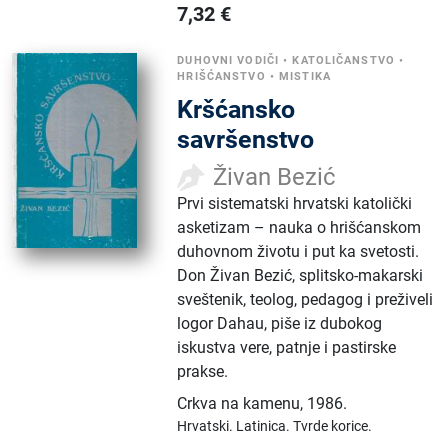
7,32
€
DUHOVNI VODIČI
•
KATOLIČANSTVO
•
HRIŠĆANSTVO
•
MISTIKA
Kršćansko
savršenstvo
Živan Bezić
Prvi sistematski hrvatski katolički
asketizam – nauka o hrišćanskom
duhovnom životu i put ka svetosti.
Don Živan Bezić, splitsko-makarski
sveštenik, teolog, pedagog i preživeli
logor Dahau, piše iz dubokog
iskustva vere, patnje i pastirske
prakse.
Crkva na kamenu
,
1986.
Hrvatski.
Latinica.
Tvrde korice.