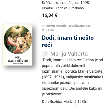
Kršćanska sadašnjost
,
1998.
Hrvatski.
Latinica.
Broširano.
16,34
€
DUHOVNI VODIČI
•
HRIŠĆANSTVO
•
MISTIKA
Dođi, imam ti nešto
reći
Marija Valtorta
"Dođi, imam ti nešto reći" jedna je od
popularnih zbirki duhovnih
razmišljanja i poruka Marije Valtorte
(1897–1961), italijanske mističarke i
vizionarke poznate po svom
opsežnom delu „Jevanđelje kako mi
je otkriveno“.
Don Božidar Medvid
,
1985.