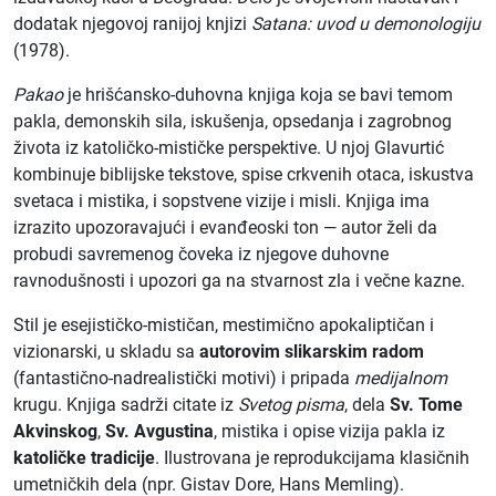
dodatak njegovoj ranijoj knjizi
Satana: uvod u demonologiju
(1978).
Pakao
je hrišćansko-duhovna knjiga koja se bavi temom
pakla, demonskih sila, iskušenja, opsedanja i zagrobnog
života iz katoličko-mističke perspektive. U njoj Glavurtić
kombinuje biblijske tekstove, spise crkvenih otaca, iskustva
svetaca i mistika, i sopstvene vizije i misli. Knjiga ima
izrazito upozoravajući i evanđeoski ton — autor želi da
probudi savremenog čoveka iz njegove duhovne
ravnodušnosti i upozori ga na stvarnost zla ​​i večne kazne.
Stil je esejističko-mističan, mestimično apokaliptičan i
vizionarski, u skladu sa
autorovim slikarskim radom
(fantastično-nadrealistički motivi) i pripada
medijalnom
krugu. Knjiga sadrži citate iz
Svetog pisma
, dela
Sv. Tome
Akvinskog
,
Sv. Avgustina
, mistika i opise vizija pakla iz
katoličke tradicije
. Ilustrovana je reprodukcijama klasičnih
umetničkih dela (npr. Gistav Dore, Hans Memling).