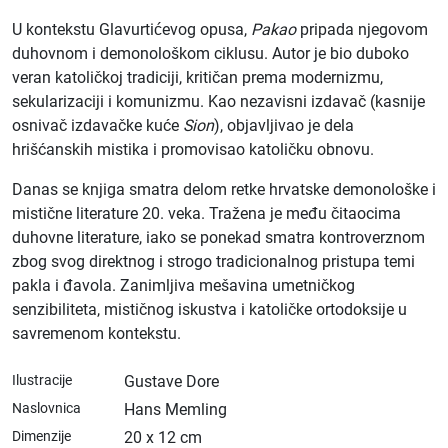
U kontekstu Glavurtićevog opusa,
Pakao
pripada njegovom
duhovnom i demonološkom ciklusu. Autor je bio duboko
veran katoličkoj tradiciji, kritičan prema modernizmu,
sekularizaciji i komunizmu. Kao nezavisni izdavač (kasnije
osnivač izdavačke kuće
Sion
), objavljivao je dela
hrišćanskih mistika i promovisao katoličku obnovu.
Danas se knjiga smatra delom retke hrvatske demonološke i
mistične literature 20. veka. Tražena je među čitaocima
duhovne literature, iako se ponekad smatra kontroverznom
zbog svog direktnog i strogo tradicionalnog pristupa temi
pakla i đavola. Zanimljiva mešavina umetničkog
senzibiliteta, mističnog iskustva i katoličke ortodoksije u
savremenom kontekstu.
Ilustracije
Gustave Dore
Naslovnica
Hans Memling
Dimenzije
20 x 12 cm