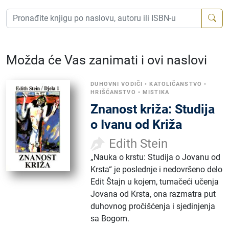
Možda će Vas zanimati i ovi naslovi
DUHOVNI VODIČI
•
KATOLIČANSTVO
•
HRIŠĆANSTVO
•
MISTIKA
Znanost križa: Studija
o Ivanu od Križa
Edith Stein
„Nauka o krstu: Studija o Jovanu od
Krsta“ je poslednje i nedovršeno delo
Edit Štajn u kojem, tumačeći učenja
Jovana od Krsta, ona razmatra put
duhovnog pročišćenja i sjedinjenja
sa Bogom.