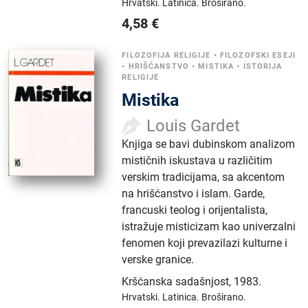
Hrvatski.
Latinica.
Broširano.
4,58
€
FILOZOFIJA RELIGIJE
•
FILOZOFSKI ESEJI
•
HRIŠĆANSTVO
•
MISTIKA
•
ISTORIJA
RELIGIJE
Mistika
Louis Gardet
Knjiga se bavi dubinskom analizom
mističnih iskustava u različitim
verskim tradicijama, sa akcentom
na hrišćanstvo i islam. Garde,
francuski teolog i orijentalista,
istražuje misticizam kao univerzalni
fenomen koji prevazilazi kulturne i
verske granice.
Kršćanska sadašnjost
,
1983.
Hrvatski.
Latinica.
Broširano.