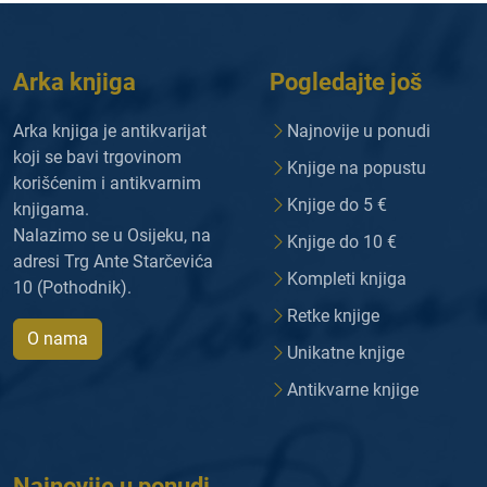
Arka knjiga
Pogledajte još
Arka knjiga je antikvarijat
Najnovije u ponudi
koji se bavi trgovinom
Knjige na popustu
korišćenim i antikvarnim
Knjige do 5 €
knjigama.
Nalazimo se u Osijeku, na
Knjige do 10 €
adresi Trg Ante Starčevića
Kompleti knjiga
10 (Pothodnik).
Retke knjige
O nama
Unikatne knjige
Antikvarne knjige
Najnovije u ponudi