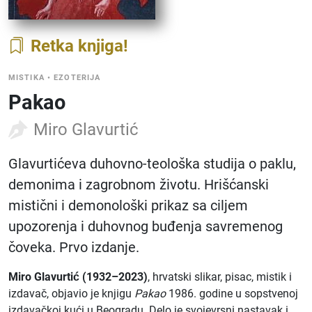
Retka knjiga
MISTIKA
•
EZOTERIJA
Pakao
Miro Glavurtić
Glavurtićeva duhovno-teološka studija o paklu,
demonima i zagrobnom životu. Hrišćanski
mistični i demonološki prikaz sa ciljem
upozorenja i duhovnog buđenja savremenog
čoveka. Prvo izdanje.
Miro Glavurtić (1932–2023)
, hrvatski slikar, pisac, mistik i
izdavač, objavio je knjigu
Pakao
1986. godine u sopstvenoj
izdavačkoj kući u Beogradu. Delo je svojevrsni nastavak i