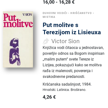
16,00
-
16,28
€
DUHOVNI VODIČI
•
HRIŠĆANSTVO
•
MISTIKA
Put molitve s
Terezijom iz Lisieuxa
Victor Sion
Knjižica vodi čitaoca u jednostavan,
poverljiv odnos sa Bogom inspirisan
„malim putem“ svete Tereze iz
Lizijea, pokazujući kako se molitva
rađa iz malenosti, poverenja i
svakodnevne predanosti.
Kršćanska sadašnjost
,
1984.
Hrvatski.
Latinica.
Broširano.
4,26
€