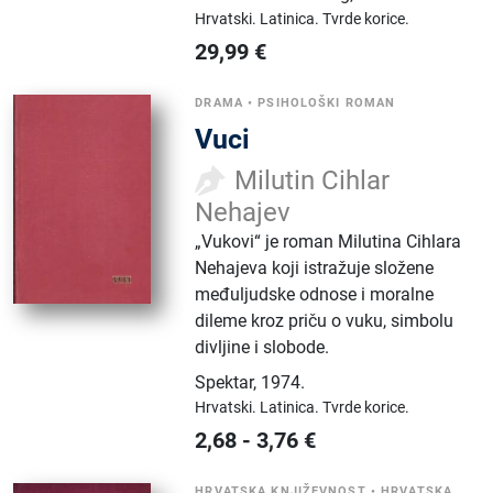
Hrvatski.
Latinica.
Tvrde korice.
29,99
€
DRAMA
•
PSIHOLOŠKI ROMAN
Vuci
Milutin Cihlar
Nehajev
„Vukovi“ je roman Milutina Cihlara
Nehajeva koji istražuje složene
međuljudske odnose i moralne
dileme kroz priču o vuku, simbolu
divljine i slobode.
Spektar
,
1974.
Hrvatski.
Latinica.
Tvrde korice.
2,68
-
3,76
€
HRVATSKA KNJIŽEVNOST
•
HRVATSKA