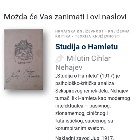
Možda će Vas zanimati i ovi naslovi
HRVATSKA KNJIŽEVNOST
•
KNJIŽEVNA
KRITIKA
•
TEORIJA KNJIŽEVNOSTI
Studija o Hamletu
Milutin Cihlar
Nehajev
„Studija o Hamletu“ (1917) je
psihološko-kritička analiza
Šekspirovog remek-dela. Nehajev
tumači lik Hamleta kao modernog
intelektualca – pasivnog,
zlonamernog, ciničnog i
fatalističkog, suočenog sa
korumpiranim svetom.
Nakladni zavod Jug
,
1917.