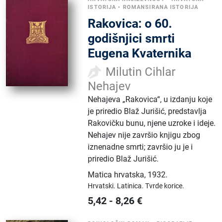
ISTORIJA
•
ROMANSIRANA ISTORIJA
Rakovica: o 60.
godišnjici smrti
Eugena Kvaternika
Milutin Cihlar
Nehajev
Nehajeva „Rakovica“, u izdanju koje
je priredio Blaž Jurišić, predstavlja
Rakovičku bunu, njene uzroke i ideje.
Nehajev nije završio knjigu zbog
iznenadne smrti; završio ju je i
priredio Blaž Jurišić.
Matica hrvatska
,
1932.
Hrvatski.
Latinica.
Tvrde korice.
5,42
-
8,26
€