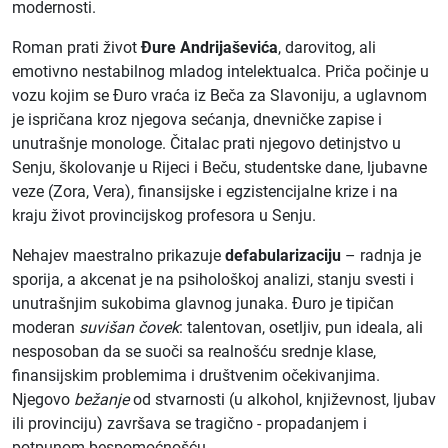
modernosti.
Roman prati život
Đure Andrijaševića
, darovitog, ali
emotivno nestabilnog mladog intelektualca. Priča počinje u
vozu kojim se Đuro vraća iz Beča za Slavoniju, a uglavnom
je ispričana kroz njegova sećanja, dnevničke zapise i
unutrašnje monologe. Čitalac prati njegovo detinjstvo u
Senju, školovanje u Rijeci i Beču, studentske dane, ljubavne
veze (Zora, Vera), finansijske i egzistencijalne krize i na
kraju život provincijskog profesora u Senju.
Nehajev maestralno prikazuje
defabularizaciju
– radnja je
sporija, a akcenat je na psihološkoj analizi, stanju svesti i
unutrašnjim sukobima glavnog junaka. Đuro je tipičan
moderan
suvišan čovek
: talentovan, osetljiv, pun ideala, ali
nesposoban da se suoči sa realnošću srednje klase,
finansijskim problemima i društvenim očekivanjima.
Njegovo
bežanje
od stvarnosti (u alkohol, književnost, ljubav
ili provinciju) završava se tragično - propadanjem i
potpunom bespomoćnošću.