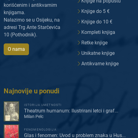
Knjige na popustu
korišćenim i antikvarnim
Knjige do 5 €
knjigama.
Nalazimo se u Osijeku, na
Knjige do 10 €
adresi Trg Ante Starčevića
Kompleti knjiga
10 (Pothodnik).
Retke knjige
O nama
Unikatne knjige
Antikvarne knjige
Najnovije u ponudi
ISTORIJA UMETNOSTI
Theatrum humanum: Ilustrirani letci i graf...
Milan Pelc
FENOMENOLOGIJA
Glas i fenomen: Uvod u problem znaka u Hus...