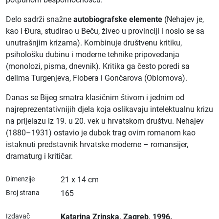
Delo sadrži snažne
autobiografske elemente
(Nehajev je,
kao i Đura, studirao u Beču, živeo u provinciji i nosio se sa
unutrašnjim krizama). Kombinuje društvenu kritiku,
psihološku dubinu i moderne tehnike pripovedanja
(monolozi, pisma, dnevnik). Kritika ga često poredi sa
delima Turgenjeva, Flobera i Gončarova (Oblomova).
Danas se Bijeg smatra klasičnim štivom i jednim od
najreprezentativnijih djela koja oslikavaju intelektualnu krizu
na prijelazu iz 19. u 20. vek u hrvatskom društvu. Nehajev
(1880–1931) ostavio je dubok trag ovim romanom kao
istaknuti predstavnik hrvatske moderne – romansijer,
dramaturg i kritičar.
Dimenzije
21 x 14 cm
Broj strana
165
Izdavač
Katarina Zrinska
, Zagreb
, 1996.