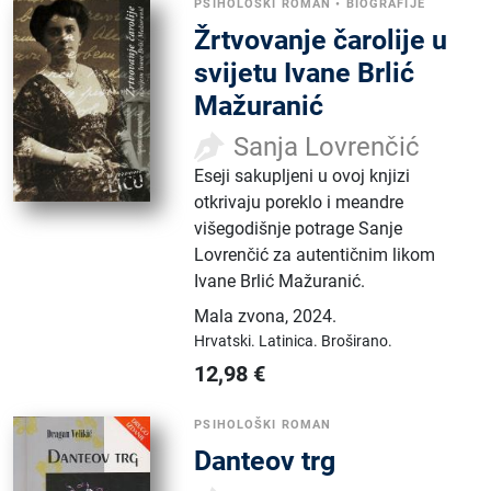
PSIHOLOŠKI ROMAN
•
BIOGRAFIJE
Žrtvovanje čarolije u
svijetu Ivane Brlić
Mažuranić
Sanja Lovrenčić
Eseji sakupljeni u ovoj knjizi
otkrivaju poreklo i meandre
višegodišnje potrage Sanje
Lovrenčić za autentičnim likom
Ivane Brlić Mažuranić.
Mala zvona
,
2024.
Hrvatski.
Latinica.
Broširano.
12,98
€
PSIHOLOŠKI ROMAN
Danteov trg