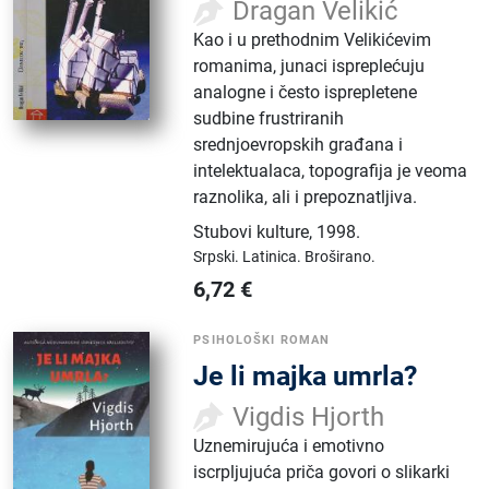
Dragan Velikić
Kao i u prethodnim Velikićevim
romanima, junaci ispreplećuju
analogne i često isprepletene
sudbine frustriranih
srednjoevropskih građana i
intelektualaca, topografija je veoma
raznolika, ali i prepoznatljiva.
Stubovi kulture
,
1998.
Srpski.
Latinica.
Broširano.
6,72
€
PSIHOLOŠKI ROMAN
Je li majka umrla?
Vigdis Hjorth
Uznemirujuća i emotivno
iscrpljujuća priča govori o slikarki