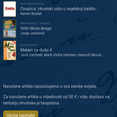
KULTUROLOGIJA
Croatica: Hrvatski udio u svjetskoj baštin...
Neven Budak
PRIRUČNICI I VODIČI
Vrtić-škola-droga
Josip Janković
DUHOVNOST
Melem za dušu 4
Jack Canfield, Mark Victor Hansen, Hanoch Mccar...
Naručene artikle isporučujemo u sve zemlje svijeta.
Za naručene artikle u vrijednosti od 50 € i više, dostava na
teritoriju Hrvatske je besplatna.
Opcije isporuke