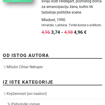
svoju kćer Hildegart, poznatog borca
za emancipaciju žena, kultni lik
tadašnje političke scene.
Mladost
,
1990.
Hrvatski.
Latinica.
Tvrde korice s ovitkom.
3,74
-
4,96
€
4,96
4,98
OD ISTOG AUTORA
Milutin Cihlar Nehajev
IZ ISTE KATEGORIJE
Književnost (svi naslovi)
Psihološki roman