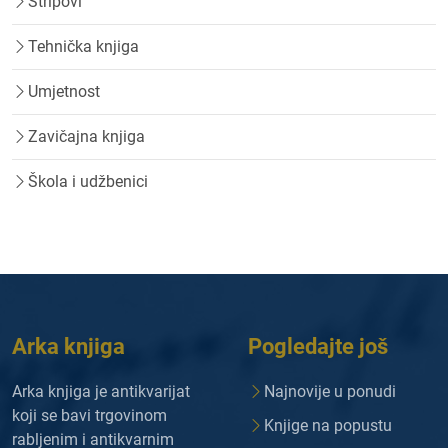
Stripovi
Tehnička knjiga
Umjetnost
Zavičajna knjiga
Škola i udžbenici
Arka knjiga
Pogledajte još
Arka knjiga je antikvarijat
Najnovije u ponudi
koji se bavi trgovinom
Knjige na popustu
rabljenim i antikvarnim