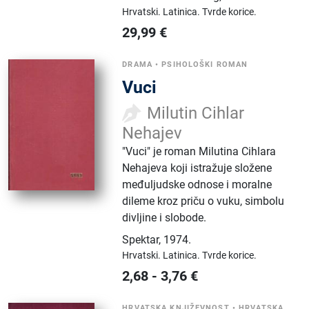
Hrvatski.
Latinica.
Tvrde korice.
29,99
€
DRAMA
•
PSIHOLOŠKI ROMAN
Vuci
Milutin Cihlar
Nehajev
"Vuci" je roman Milutina Cihlara
Nehajeva koji istražuje složene
međuljudske odnose i moralne
dileme kroz priču o vuku, simbolu
divljine i slobode.
Spektar
,
1974.
Hrvatski.
Latinica.
Tvrde korice.
2,68
-
3,76
€
HRVATSKA KNJIŽEVNOST
•
HRVATSKA