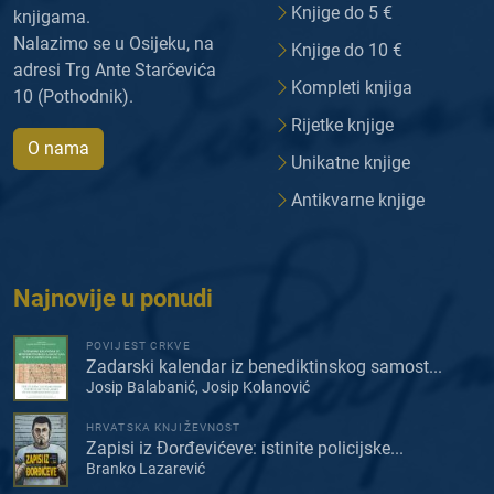
Knjige do 5 €
knjigama.
Nalazimo se u Osijeku, na
Knjige do 10 €
adresi Trg Ante Starčevića
Kompleti knjiga
10 (Pothodnik).
Rijetke knjige
O nama
Unikatne knjige
Antikvarne knjige
Najnovije u ponudi
POVIJEST CRKVE
Zadarski kalendar iz benediktinskog samost...
Josip Balabanić, Josip Kolanović
HRVATSKA KNJIŽEVNOST
Zapisi iz Đorđevićeve: istinite policijske...
Branko Lazarević