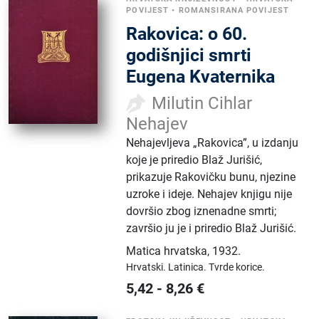
POVIJEST
•
ROMANSIRANA POVIJEST
Rakovica: o 60.
godišnjici smrti
Eugena Kvaternika
Milutin Cihlar
Nehajev
Nehajevljeva „Rakovica”, u izdanju
koje je priredio Blaž Jurišić,
prikazuje Rakovičku bunu, njezine
uzroke i ideje. Nehajev knjigu nije
dovršio zbog iznenadne smrti;
završio ju je i priredio Blaž Jurišić.
Matica hrvatska
,
1932.
Hrvatski.
Latinica.
Tvrde korice.
5,42
-
8,26
€