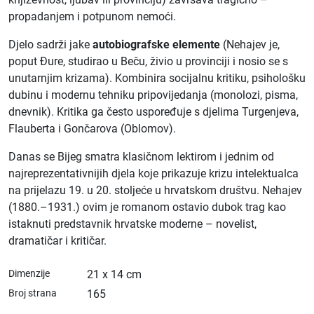
propadanjem i potpunom nemoći.
Djelo sadrži jake
autobiografske elemente
(Nehajev je,
poput Đure, studirao u Beču, živio u provinciji i nosio se s
unutarnjim krizama). Kombinira socijalnu kritiku, psihološku
dubinu i modernu tehniku pripovijedanja (monolozi, pisma,
dnevnik). Kritika ga često uspoređuje s djelima Turgenjeva,
Flauberta i Gončarova (Oblomov).
Danas se Bijeg smatra klasičnom lektirom i jednim od
najreprezentativnijih djela koje prikazuje krizu intelektualca
na prijelazu 19. u 20. stoljeće u hrvatskom društvu. Nehajev
(1880.–1931.) ovim je romanom ostavio dubok trag kao
istaknuti predstavnik hrvatske moderne – novelist,
dramatičar i kritičar.
Dimenzije
21 x 14 cm
Broj strana
165