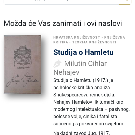
Možda će Vas zanimati i ovi naslovi
HRVATSKA KNJIŽEVNOST
•
KNJIŽEVNA
KRITIKA
•
TEORIJA KNJIŽEVNOSTI
Studija o Hamletu
Milutin Cihlar
Nehajev
Studija o Hamletu (1917.) je
psihološko-kritička analiza
Shakespeareova remek-djela.
Nehajev Hamletov lik tumači kao
modernog intelektualca – pasivnog,
bolesne volje, cinika i fatalista
suočenog s pokvarenim svijetom.
Nakladni zavod Jug
,
1917.