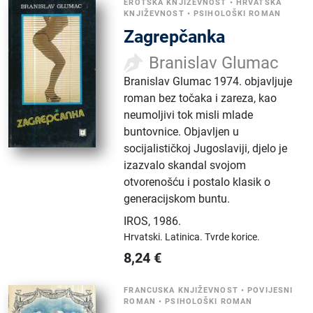
EROTSKA KNJIŽEVNOST
•
HRVATSKA
KNJIŽEVNOST
•
PSIHOLOŠKI ROMAN
Zagrepčanka
Branislav Glumac
Branislav Glumac 1974. objavljuje
roman bez točaka i zareza, kao
neumoljivi tok misli mlade
buntovnice. Objavljen u
socijalističkoj Jugoslaviji, djelo je
izazvalo skandal svojom
otvorenošću i postalo klasik o
generacijskom buntu.
IROS
,
1986.
Hrvatski.
Latinica.
Tvrde korice.
8,24
€
FRANCUSKA KNJIŽEVNOST
•
POVIJESNI
ROMAN
•
PSIHOLOŠKI ROMAN