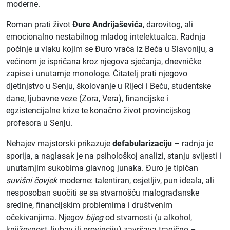
moderne.
Roman prati život
Đure Andrijaševića
, darovitog, ali
emocionalno nestabilnog mladog intelektualca. Radnja
počinje u vlaku kojim se Đuro vraća iz Beča u Slavoniju, a
većinom je ispričana kroz njegova sjećanja, dnevničke
zapise i unutarnje monologe. Čitatelj prati njegovo
djetinjstvo u Senju, školovanje u Rijeci i Beču, studentske
dane, ljubavne veze (Zora, Vera), financijske i
egzistencijalne krize te konačno život provincijskog
profesora u Senju.
Nehajev majstorski prikazuje
defabularizaciju
– radnja je
sporija, a naglasak je na psihološkoj analizi, stanju svijesti i
unutarnjim sukobima glavnog junaka. Đuro je tipičan
suvišni čovjek
moderne: talentiran, osjetljiv, pun ideala, ali
nesposoban suočiti se sa stvarnošću malograđanske
sredine, financijskim problemima i društvenim
očekivanjima. Njegov
bijeg
od stvarnosti (u alkohol,
književnost, ljubav ili provinciju) završava tragično –