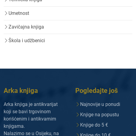
Umetnost
Zavičajna knjiga
Škola i udžbenici
Arka knjiga
Pogledajte još
Arka knjiga je antikvarijat
Najnovije u ponudi
koji se bavi trgovinom
Knjige na popustu
korišćenim i antikvarnim
Knjige do 5 €
knjigama.
Nalazimo se u Osijeku, na
Knjige do 10 €