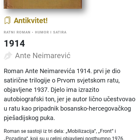
Antikvitet
RATNI ROMAN
•
HUMOR I SATIRA
1914
Ante Neimarević
Roman Ante Neimarevića 1914. prvi je dio
satirične trilogije o Prvom svjetskom ratu,
objavljene 1937. Djelo ima izrazito
autobiografski ton, jer je autor lično učestvovao
u ratu kao pripadnik bosansko-hercegovačkog
pješadijskog puka.
Roman se sastoji iz tri dela: „Mobilizacija“, „Front“ i
„Pozadina“, koji su u celini objavljeni posthumno 1976.