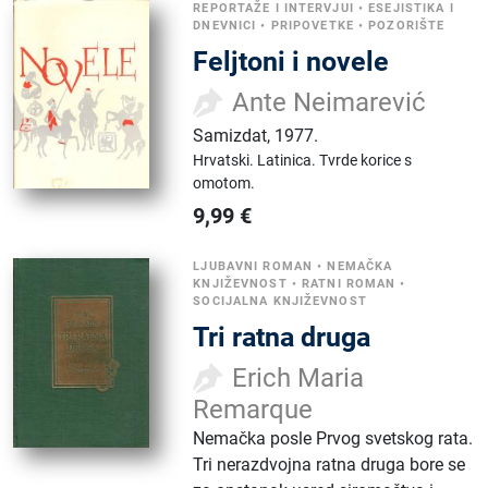
REPORTAŽE I INTERVJUI
•
ESEJISTIKA I
DNEVNICI
•
PRIPOVETKE
•
POZORIŠTE
Feljtoni i novele
Ante Neimarević
Samizdat
,
1977.
Hrvatski.
Latinica.
Tvrde korice s
omotom.
9,99
€
LJUBAVNI ROMAN
•
NEMAČKA
KNJIŽEVNOST
•
RATNI ROMAN
•
SOCIJALNA KNJIŽEVNOST
Tri ratna druga
Erich Maria
Remarque
Nemačka posle Prvog svetskog rata.
Tri nerazdvojna ratna druga bore se