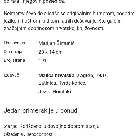
do rata i njegovih posledica.
Neimarevićevo delo ističe se originalnim humorom, bogatim
jezikom i oštrom kritikom ratnih dešavanja, što ga čini
značajnim doprinosom hrvatskoj književnosti.
Naslovnica
Marijan Šimunić
Dimenzije
20 x 14 cm
Broj strana
191
Izdavač
Matica hrvatska
, Zagreb
, 1937.
Latinica.
Tvrde korice.
Jezik:
Hrvatski
.
Jedan primerak je u ponudi
:
Korišćeno, u dovoljno dobrom stanju
Stanje
Oštećenja / nepogodnosti: