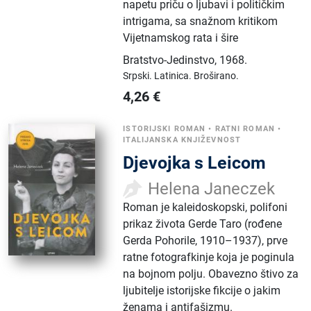
napetu priču o ljubavi i političkim
intrigama, sa snažnom kritikom
Vijetnamskog rata i šire
Bratstvo-Jedinstvo
,
1968.
Srpski.
Latinica.
Broširano.
4,26
€
ISTORIJSKI ROMAN
•
RATNI ROMAN
•
ITALIJANSKA KNJIŽEVNOST
Djevojka s Leicom
Helena Janeczek
Roman je kaleidoskopski, polifoni
prikaz života Gerde Taro (rođene
Gerda Pohorile, 1910–1937), prve
ratne fotografkinje koja je poginula
na bojnom polju. Obavezno štivo za
ljubitelje istorijske fikcije o jakim
ženama i antifašizmu.