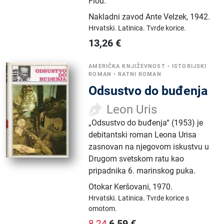
Flou.
Nakladni zavod Ante Velzek
,
1942.
Hrvatski.
Latinica.
Tvrde korice.
13,26
€
AMERIČKA KNJIŽEVNOST
•
ISTORIJSKI
ROMAN
•
RATNI ROMAN
Odsustvo do buđenja
Leon Uris
„Odsustvo do buđenja“ (1953) je
debitantski roman Leona Urisa
zasnovan na njegovom iskustvu u
Drugom svetskom ratu kao
pripadnika 6. marinskog puka.
Otokar Keršovani
,
1970.
Hrvatski.
Latinica.
Tvrde korice s
omotom.
6,59
€
8,24