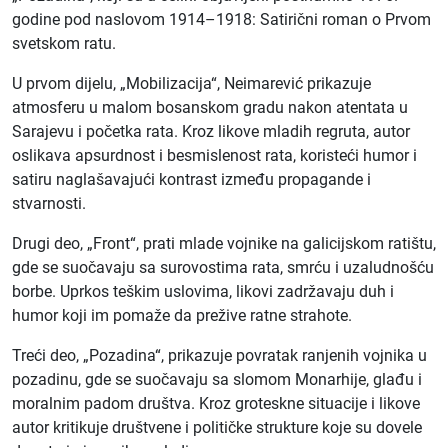
godine pod naslovom 1914–1918: Satirični roman o Prvom
svetskom ratu.
U prvom dijelu, „Mobilizacija“, Neimarević prikazuje
atmosferu u malom bosanskom gradu nakon atentata u
Sarajevu i početka rata. Kroz likove mladih regruta, autor
oslikava apsurdnost i besmislenost rata, koristeći humor i
satiru naglašavajući kontrast između propagande i
stvarnosti.
Drugi deo, „Front“, prati mlade vojnike na galicijskom ratištu,
gde se suočavaju sa surovostima rata, smrću i uzaludnošću
borbe. Uprkos teškim uslovima, likovi zadržavaju duh i
humor koji im pomaže da prežive ratne strahote.
Treći deo, „Pozadina“, prikazuje povratak ranjenih vojnika u
pozadinu, gde se suočavaju sa slomom Monarhije, glađu i
moralnim padom društva. Kroz groteskne situacije i likove
autor kritikuje društvene i političke strukture koje su dovele