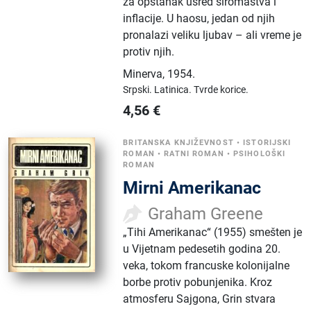
za opstanak usred siromaštva i
inflacije. U haosu, jedan od njih
pronalazi veliku ljubav – ali vreme je
protiv njih.
Minerva
,
1954.
Srpski.
Latinica.
Tvrde korice.
4,56
€
BRITANSKA KNJIŽEVNOST
•
ISTORIJSKI
ROMAN
•
RATNI ROMAN
•
PSIHOLOŠKI
ROMAN
Mirni Amerikanac
Graham Greene
„Tihi Amerikanac“ (1955) smešten je
u Vijetnam pedesetih godina 20.
veka, tokom francuske kolonijalne
borbe protiv pobunjenika. Kroz
atmosferu Sajgona, Grin stvara