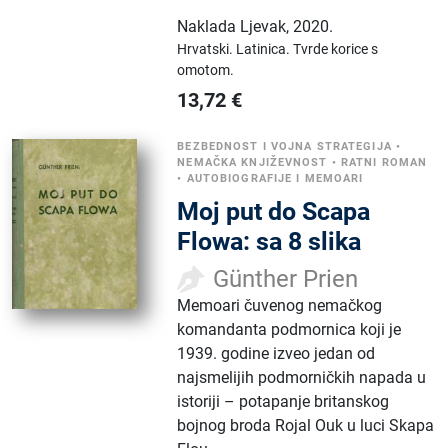
Naklada Ljevak
,
2020.
Hrvatski.
Latinica.
Tvrde korice s
omotom.
13,72
€
BEZBEDNOST I VOJNA STRATEGIJA
•
NEMAČKA KNJIŽEVNOST
•
RATNI ROMAN
•
AUTOBIOGRAFIJE I MEMOARI
Moj put do Scapa
Flowa: sa 8 slika
Günther Prien
Memoari čuvenog nemačkog
komandanta podmornica koji je
1939. godine izveo jedan od
najsmelijih podmorničkih napada u
istoriji – potapanje britanskog
bojnog broda Rojal Ouk u luci Skapa