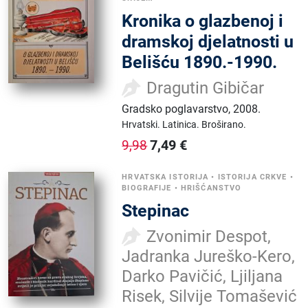
Kronika o glazbenoj i
dramskoj djelatnosti u
Belišću 1890.-1990.
Dragutin Gibičar
Gradsko poglavarstvo
,
2008.
Hrvatski.
Latinica.
Broširano.
7,49
€
9,98
HRVATSKA ISTORIJA
•
ISTORIJA CRKVE
•
BIOGRAFIJE
•
HRIŠĆANSTVO
Stepinac
Zvonimir Despot,
Jadranka Jureško-Kero,
Darko Pavičić, Ljiljana
Risek, Silvije Tomašević