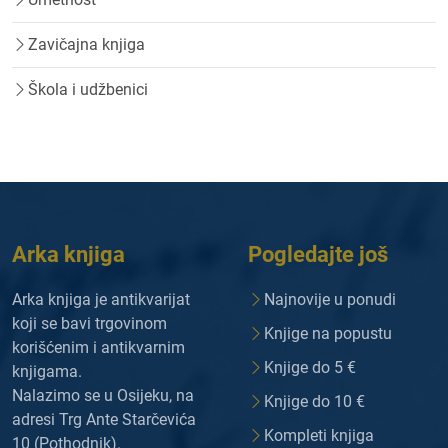
Zavičajna knjiga
Škola i udžbenici
Arka knjiga
Pogledajte još
Arka knjiga je antikvarijat
Najnovije u ponudi
koji se bavi trgovinom
Knjige na popustu
korišćenim i antikvarnim
Knjige do 5 €
knjigama.
Nalazimo se u Osijeku, na
Knjige do 10 €
adresi Trg Ante Starčevića
Kompleti knjiga
10 (Pothodnik).