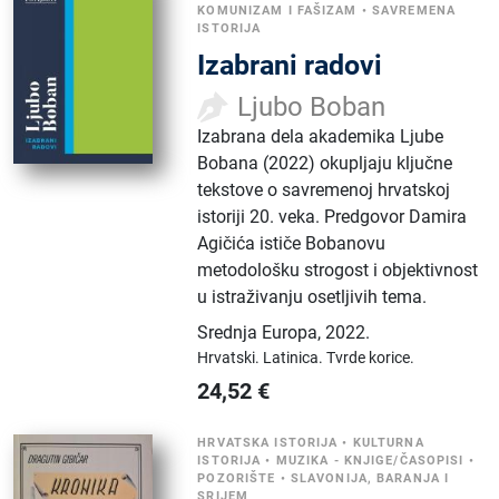
KOMUNIZAM I FAŠIZAM
•
SAVREMENA
ISTORIJA
Izabrani radovi
Ljubo Boban
Izabrana dela akademika Ljube
Bobana (2022) okupljaju ključne
tekstove o savremenoj hrvatskoj
istoriji 20. veka. Predgovor Damira
Agičića ističe Bobanovu
metodološku strogost i objektivnost
u istraživanju osetljivih tema.
Srednja Europa
,
2022.
Hrvatski.
Latinica.
Tvrde korice.
24,52
€
HRVATSKA ISTORIJA
•
KULTURNA
ISTORIJA
•
MUZIKA - KNJIGE/ČASOPISI
•
POZORIŠTE
•
SLAVONIJA, BARANJA I
SRIJEM