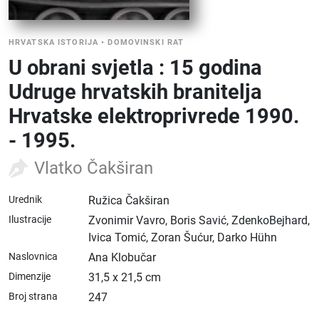
HRVATSKA ISTORIJA
•
DOMOVINSKI RAT
U obrani svjetla : 15 godina
Udruge hrvatskih branitelja
Hrvatske elektroprivrede 1990.
- 1995.
Vlatko Čakširan
Urednik
Ružica Čakširan
Ilustracije
Zvonimir Vavro, Boris Savić, ZdenkoBejhard,
Ivica Tomić, Zoran Šućur, Darko Hühn
Naslovnica
Ana Klobučar
Dimenzije
31,5 x 21,5 cm
Broj strana
247