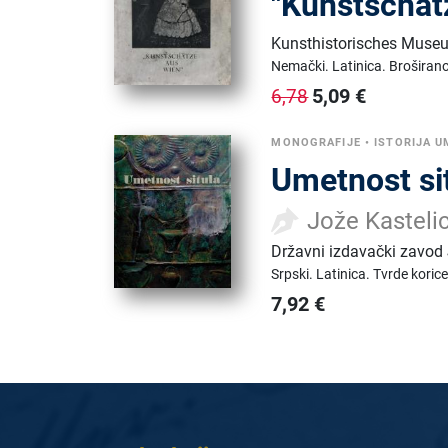
"Kunstschät
Kunsthistorisches Muse
Nemački.
Latinica.
Broširan
5,09
€
6,78
MONOGRAFIJE
•
ISTORIJA 
Umetnost si
Jože Kasteli
Državni izdavački zavod 
Srpski.
Latinica.
Tvrde koric
7,92
€