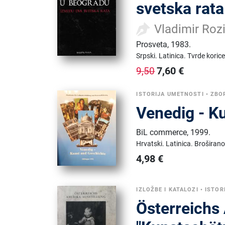
svetska rata
Vladimir Roz
Prosveta
,
1983.
Srpski.
Latinica.
Tvrde koric
7,60
€
9,50
ISTORIJA UMETNOSTI
•
ZBOR
Venedig - K
BiL commerce
,
1999.
Hrvatski.
Latinica.
Broširano
4,98
€
IZLOŽBE I KATALOZI
•
ISTOR
Österreichs