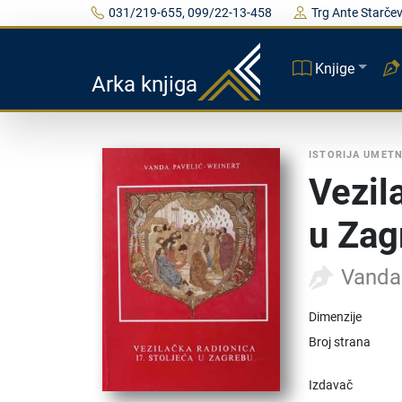
031/219-655, 099/22-13-458
Trg Ante Starčev
Knjige
Arka knjiga
ISTORIJA UMET
Vezil
u Zag
Vanda
Dimenzije
Broj strana
Izdavač