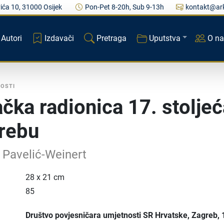
ića 10, 31000 Osijek
Pon-Pet 8-20h, Sub 9-13h
kontakt@ark
Autori
Izdavači
Pretraga
Uputstva
O n
NOSTI
ačka radionica 17. stolje
rebu
 Pavelić-Weinert
28 x 21 cm
85
Društvo povjesničara umjetnosti SR Hrvatske
, Zagreb
,