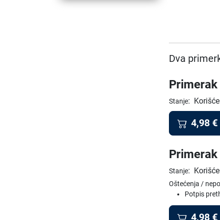
Dva primerk
Primerak 
:
Korišće
Stanje
4,98
€
Primerak 
:
Korišće
Stanje
Oštećenja / nep
Potpis pre
4,98
€