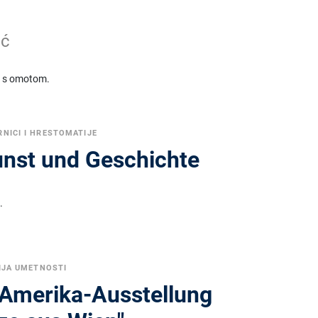
ić
e s omotom.
NICI I HRESTOMATIJE
unst und Geschichte
.
IJA UMETNOSTI
 Amerika-Ausstellung