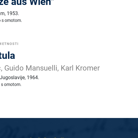
ze aus Wien"
um
,
1953.
o s omotom.
UMETNOSTI
tula
c, Guido Mansuelli, Karl Kromer
Jugoslavije
,
1964.
e s omotom.