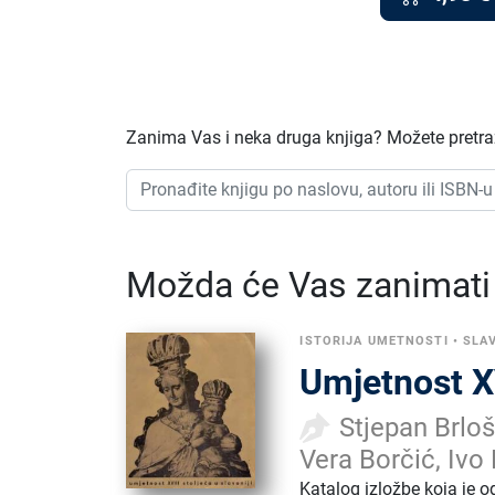
Zanima Vas i neka druga knjiga? Možete pretraž
Možda će Vas zanimati i
ISTORIJA UMETNOSTI
•
SLAV
Umjetnost XV
Stjepan Brloš
Vera Borčić, Ivo
Katalog izložbe koja je o