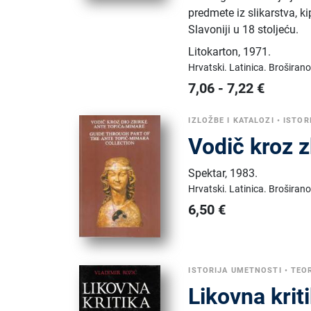
predmete iz slikarstva, ki
Slavoniji u 18 stoljeću.
Litokarton
,
1971.
Hrvatski.
Latinica.
Broširano
7,06
-
7,22
€
IZLOŽBE I KATALOZI
•
ISTOR
Vodič kroz 
Spektar
,
1983.
Hrvatski.
Latinica.
Broširano
6,50
€
ISTORIJA UMETNOSTI
•
TEO
Likovna kri