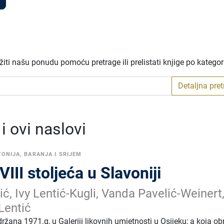
iti našu ponudu pomoću pretrage ili prelistati knjige po katego
Detaljna pre
 ovi naslovi
ONIJA, BARANJA I SRIJEM
III stoljeća u Slavoniji
ić, Ivy Lentić-Kugli, Vanda Pavelić-Weinert
 Lentić
držana 1971.g, u Galeriji likovnih umjetnosti u Osijeku; a koja o