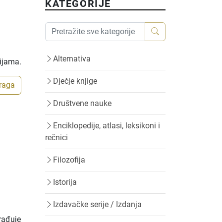
KATEGORIJE
Alternativa
rijama.
Dječje knjige
traga
Društvene nauke
Enciklopedije, atlasi, leksikoni i
rečnici
Filozofija
Istorija
,
Izdavačke serije / Izdanja
brađuje