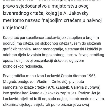
pravo svjedočanstvo u majstorstvu ovog
izvanrednog crtača, kojeg je A. Jakovsky
meritorno nazvao "najboljim crtačem u naivnoj
umjetnosti".
Kao crtač par excellence Lacković je zastupljen u brojnim
područjima crteža, od slobodnog crteža tušem do složenih
grafičkih tehnika. Autor monografije, sistematski i kritički je
odabrao djela iz zaista impozantnog Lackovićevog crtačkog
opusa i u njihovoj prezentaciji držao se uglavom
kronološkog redosljeda.
Prvu grafičku mapu Ivan Lacković-Croata štampa 1968.
(Zagreb, predgovor: Vladimir Crnković); prvi puta
samostalno izlaže crteže 1970. (Zagreb, Galerija Dubrava),
iste godine kad Anatole Jakovsky zapisuje u Parizu: Jer je
Lacko­vić, htjeli mi to ili ne, sada najbolji crtač medu naivnim
slikarima cijeloga svijeta; ali puno priznanje za svoj