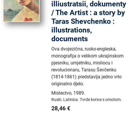
illiustratsii, dokumenty
/ The Artist : a story by
Taras Shevchenko :
illustrations,
documents
Ova dvojezična, rusko-engleska,
monografija o velikom ukrajinskom
pjesniku, umjetniku, misliocu i
revolucionaru, Tarasu Ševčenku
(1814-1861) predstavlja jedno vrlo
originalno djelo.
Mistectvo
,
1989.
Ruski.
Latinica.
Tvrde korice s omotom.
28,46
€