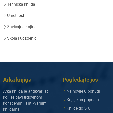
Tehnička knjiga
Umetnost
Zavičajna knjiga
Škola i udžbenici
Arka knjiga
Pogledajte još
Arka knjiga je antikvarijat
Najnovije u ponudi
koji se bavi trgovinom
Knjige na popustu
korišćenim i antikvarnim
Knjige do 5 €
knjigama.