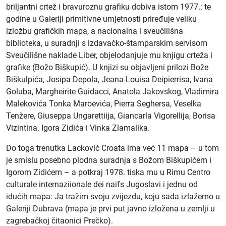
briljantni crtež i bravuroznu grafiku dobi­va istom 1977.: te
godine u Galeriji primitivne umjetnosti priređuje veliku
izložbu grafičkih mapa, a nacionalna i sveučilišna
biblioteka, u suradnji s izdavačko-štamparskim servisom
Sveučilišne naklade Liber, objelodanjuje mu knjigu crteža i
grafike (Božo Biškupić). U knjizi su objavljeni prilozi Bože
Biškulpića, Josipa Depola, Jeana-Louisa Deipierrisa, Ivana
Goluba, Margheirite Guidacci, Anatola Jakovskog, Vladimira
Malekovića Tonka Maroevića, Pierra Seghersa, Veselka
Tenžere, Giuseppa Ungarettiija, Giancarla Vigorellija, Borisa
Vizintina. Igora Zidića i Vinka Zlamalika.
Do toga trenutka Lacković Croata ima već 11 mapa – u tom
je smislu posebno plodna suradnja s Božom Biškupićem i
Igorom Zidićem – a potkraj 1978. tiska mu u Rimu Centro
culturale internaziionale dei naifs Jugoslavi i ­jednu od
idućih mapa: Ja tražim svoju zvijezdu, koju sada izlažemo u
Galeriji Dubrava (mapa je prvi put javno izložena u zemlji u
zagrebačkoj čitaonici Prečko).