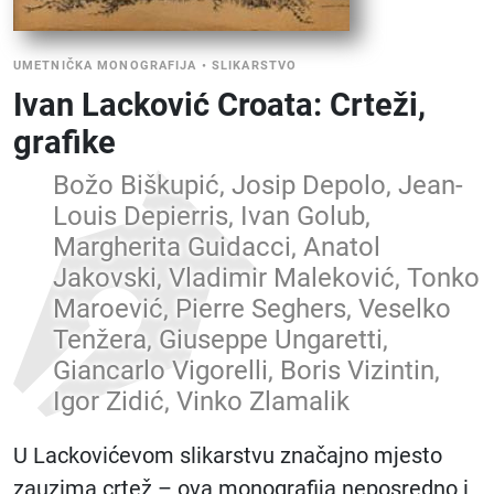
UMETNIČKA MONOGRAFIJA
•
SLIKARSTVO
Ivan Lacković Croata: Crteži,
grafike
Božo Biškupić, Josip Depolo, Jean-
Louis Depierris, Ivan Golub,
Margherita Guidacci, Anatol
Jakovski, Vladimir Maleković, Tonko
Maroević, Pierre Seghers, Veselko
Tenžera, Giuseppe Ungaretti,
Giancarlo Vigorelli, Boris Vizintin,
Igor Zidić, Vinko Zlamalik
U Lackovićevom slikarstvu značajno mjesto
zauzima crtež – ova monografija neposredno i