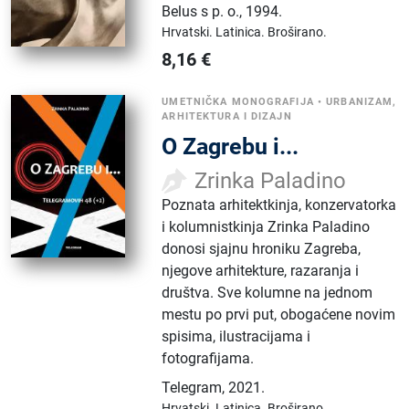
Belus s p. o.
,
1994.
Hrvatski.
Latinica.
Broširano.
8,16
€
UMETNIČKA MONOGRAFIJA
•
URBANIZAM,
ARHITEKTURA I DIZAJN
O Zagrebu i...
Zrinka Paladino
Poznata arhitektkinja, konzervatorka
i kolumnistkinja Zrinka Paladino
donosi sjajnu hroniku Zagreba,
njegove arhitekture, razaranja i
društva. Sve kolumne na jednom
mestu po prvi put, obogaćene novim
spisima, ilustracijama i
fotografijama.
Telegram
,
2021.
Hrvatski.
Latinica.
Broširano.