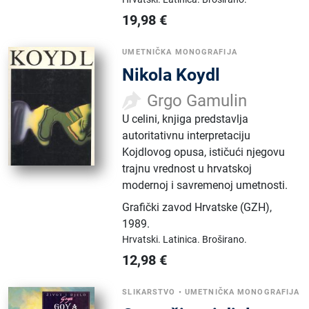
19,98
€
UMETNIČKA MONOGRAFIJA
Nikola Koydl
Grgo Gamulin
U celini, knjiga predstavlja
autoritativnu interpretaciju
Kojdlovog opusa, ističući njegovu
trajnu vrednost u hrvatskoj
modernoj i savremenoj umetnosti.
Grafički zavod Hrvatske (GZH)
,
1989.
Hrvatski.
Latinica.
Broširano.
12,98
€
SLIKARSTVO
•
UMETNIČKA MONOGRAFIJA