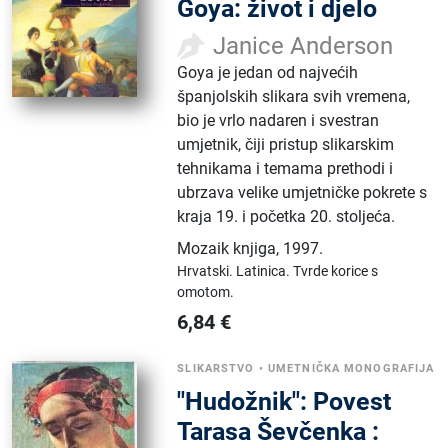
Goya: život i djelo
Janice Anderson
Goya je jedan od najvećih
španjolskih slikara svih vremena,
bio je vrlo nadaren i svestran
umjetnik, čiji pristup slikarskim
tehnikama i temama prethodi i
ubrzava velike umjetničke pokrete s
kraja 19. i početka 20. stoljeća.
Mozaik knjiga
,
1997.
Hrvatski.
Latinica.
Tvrde korice s
omotom.
6,84
€
SLIKARSTVO
•
UMETNIČKA MONOGRAFIJA
"Hudožnik": Povest
Tarasa Ševčenka :