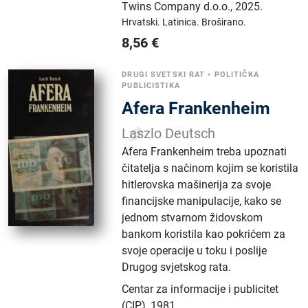
Twins Company d.o.o.
,
2025.
Hrvatski.
Latinica.
Broširano.
8,56
€
DRUGI SVETSKI RAT
•
POLITIČKA
PUBLICISTIKA
Afera Frankenheim
Laszlo Deutsch
Afera Frankenheim treba upoznati
čitatelja s načinom kojim se koristila
hitlerovska mašinerija za svoje
financijske manipulacije, kako se
jednom stvarnom židovskom
bankom koristila kao pokrićem za
svoje operacije u toku i poslije
Drugog svjetskog rata.
Centar za informacije i publicitet
(CIP)
,
1981.