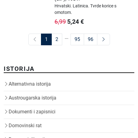
Hrvatski.
Latinica.
Tvrde korice s
omotom.
5,24
€
6,99
...
1
2
95
96
ISTORIJA
Alternativna istorija
Austrougarska istorija
Dokumenti i zapisnici
Domovinski rat