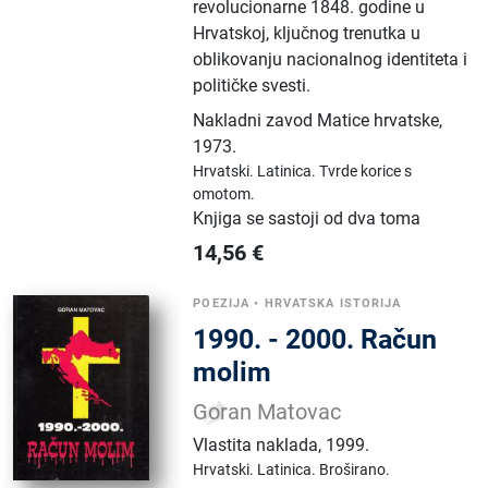
revolucionarne 1848. godine u
Hrvatskoj, ključnog trenutka u
oblikovanju nacionalnog identiteta i
političke svesti.
Nakladni zavod Matice hrvatske
,
1973.
Hrvatski.
Latinica.
Tvrde korice s
omotom.
Knjiga se sastoji od dva toma
14,56
€
POEZIJA
•
HRVATSKA ISTORIJA
1990. - 2000. Račun
molim
Goran Matovac
Vlastita naklada
,
1999.
Hrvatski.
Latinica.
Broširano.