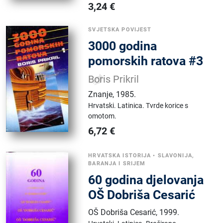
3,24
€
SVJETSKA POVIJEST
3000 godina
pomorskih ratova #3
Boris Prikril
Znanje
,
1985.
Hrvatski.
Latinica.
Tvrde korice s
omotom.
6,72
€
HRVATSKA ISTORIJA
•
SLAVONIJA,
BARANJA I SRIJEM
60 godina djelovanja
OŠ Dobriša Cesarić
OŠ Dobriša Cesarić
,
1999.