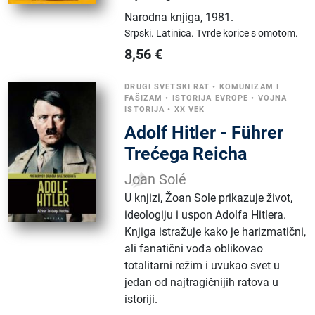
Narodna knjiga
,
1981.
Srpski.
Latinica.
Tvrde korice s omotom.
8,56
€
DRUGI SVETSKI RAT
•
KOMUNIZAM I
FAŠIZAM
•
ISTORIJA EVROPE
•
VOJNA
ISTORIJA
•
XX VEK
Adolf Hitler - Führer
Trećega Reicha
Joan Solé
U knjizi, Žoan Sole prikazuje život,
ideologiju i uspon Adolfa Hitlera.
Knjiga istražuje kako je harizmatični,
ali fanatični vođa oblikovao
totalitarni režim i uvukao svet u
jedan od najtragičnijih ratova u
istoriji.