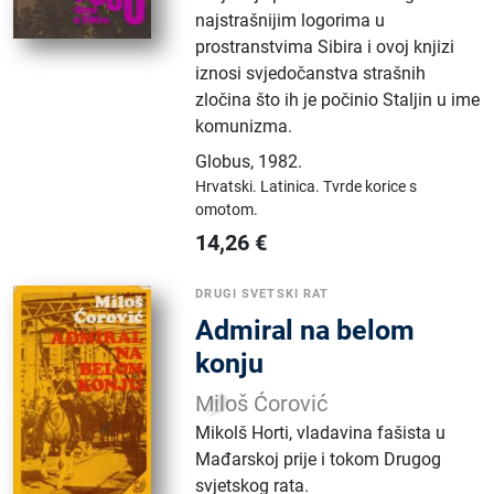
najstrašnijim logorima u
prostranstvima Sibira i ovoj knjizi
iznosi svjedočanstva strašnih
zločina što ih je počinio Staljin u ime
komunizma.
Globus
,
1982.
Hrvatski.
Latinica.
Tvrde korice s
omotom.
14,26
€
DRUGI SVETSKI RAT
Admiral na belom
konju
Miloš Ćorović
Mikolš Horti, vladavina fašista u
Mađarskoj prije i tokom Drugog
svjetskog rata.