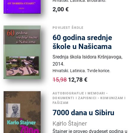
Hrvatski.
Latinica.
Broširano.
2,00
€
POVIJEST ŠKOLE
60 godina srednje
škole u Našicama
Srednja škola Isidora Kršnjavoga
,
2014.
Hrvatski.
Latinica.
Tvrde korice.
12,78
€
15,98
AUTOBIOGRAFIJE I MEMOARI
•
DOKUMENTI I ZAPISNICI
•
KOMUNIZAM I
FAŠIZAM
7000 dana u Sibiru
Karlo Štajner
Štajner je proveo dvadeset godina u