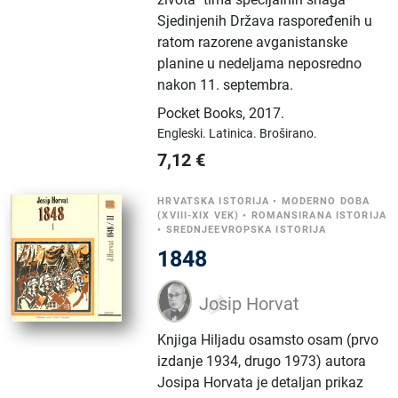
Sjedinjenih Država raspoređenih u
ratom razorene avganistanske
planine u nedeljama neposredno
nakon 11. septembra.
Pocket Books
,
2017.
Engleski.
Latinica.
Broširano.
7,12
€
HRVATSKA ISTORIJA
•
MODERNO DOBA
(XVIII-XIX VEK)
•
ROMANSIRANA ISTORIJA
•
SREDNJEEVROPSKA ISTORIJA
1848
Josip Horvat
Knjiga Hiljadu osamsto osam (prvo
izdanje 1934, drugo 1973) autora
Josipa Horvata je detaljan prikaz