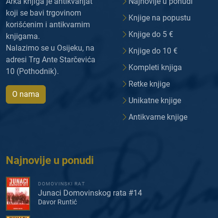
Arka knjiga je antikvarijat
Najnovije u ponudi
koji se bavi trgovinom
Knjige na popustu
korišćenim i antikvarnim
Knjige do 5 €
knjigama.
Nalazimo se u Osijeku, na
Knjige do 10 €
adresi Trg Ante Starčevića
Kompleti knjiga
10 (Pothodnik).
Retke knjige
O nama
Unikatne knjige
Antikvarne knjige
Najnovije u ponudi
DOMOVINSKI RAT
Junaci Domovinskog rata #14
Davor Runtić