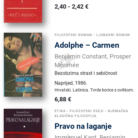
2,40
-
2,42
€
FILOZOFSKI ROMAN
•
LJUBAVNI ROMAN
Adolphe – Carmen
Benjamin Constant, Prosper
Mérimée
Bezobzirna strast i sebičnost
Naprijed
,
1986.
Hrvatski.
Latinica.
Tvrde korice s ovitkom.
6,88
€
ETIKA
•
FILOZOFSKI ESEJI
•
NJEMAČKA
KLASIČNA FILOZOFIJA
Pravo na laganje
Immanuel Kant, Benjamin