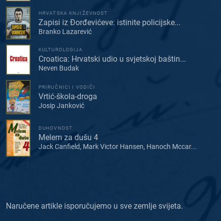
HRVATSKA KNJIŽEVNOST
Zapisi iz Đorđevićeve: istinite policijske...
Branko Lazarević
KULTUROLOGIJA
Croatica: Hrvatski udio u svjetskoj baštin...
Neven Budak
PRIRUČNICI I VODIČI
Vrtić-škola-droga
Josip Janković
DUHOVNOST
Melem za dušu 4
Jack Canfield, Mark Victor Hansen, Hanoch Mccar...
Naručene artikle isporučujemo u sve zemlje svijeta.