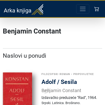
Arka knjiga
Benjamin Constant
Naslovi u ponudi
FILOZOFSKI ROMAN
•
PRIPOVIJETKE
Adolf / Sesila
Benjamin Constant
Izdavačko preduzeće "Rad"
,
1964.
Srpski.
Latinica.
Broširano.