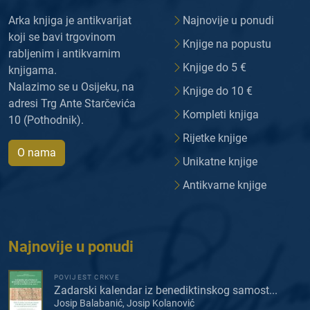
Arka knjiga je antikvarijat
Najnovije u ponudi
koji se bavi trgovinom
Knjige na popustu
rabljenim i antikvarnim
Knjige do 5 €
knjigama.
Nalazimo se u Osijeku, na
Knjige do 10 €
adresi Trg Ante Starčevića
Kompleti knjiga
10 (Pothodnik).
Rijetke knjige
O nama
Unikatne knjige
Antikvarne knjige
Najnovije u ponudi
POVIJEST CRKVE
Zadarski kalendar iz benediktinskog samost...
Josip Balabanić, Josip Kolanović