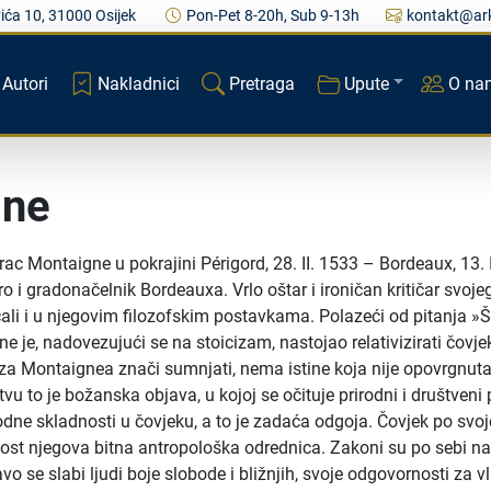
ića 10, 31000 Osijek
Pon-Pet 8-20h, Sub 9-13h
kontakt@ark
Autori
Nakladnici
Pretraga
Upute
O na
gne
dvorac Montaigne u pokrajini Périgord, 28. II. 1533 – Bordeaux, 1
ro i gradonačelnik Bordeauxa. Vrlo oštar i ironičan kritičar svoj
li i u njegovim filozofskim postavkama. Polazeći od pitanja »Št
e je, nadovezujući se na stoicizam, nastojao relativizirati čov
 za Montaignea znači sumnjati, nema istine koja nije opovrgnuta,
štvu to je božanska objava, u kojoj se očituje prirodni i društve
dne skladnosti u čovjeku, a to je zadaća odgoja. Čovjek po svoj
lnost njegova bitna antropološka odrednica. Zakoni su po sebi n
avo se slabi ljudi boje slobode i bližnjih, svoje odgovornosti za