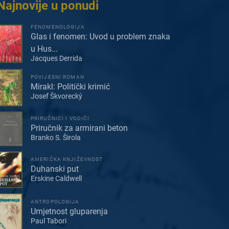
Najnovije u ponudi
FENOMENOLOGIJA
Glas i fenomen: Uvod u problem znaka
u Hus...
Jacques Derrida
POVIJESNI ROMAN
Mirakl: Politički krimić
Josef Škvorecký
PRIRUČNICI I VODIČI
Priručnik za armirani beton
Branko S. Širola
AMERIČKA KNJIŽEVNOST
Duhanski put
Erskine Caldwell
ANTROPOLOGIJA
Umjetnost gluparenja
Paul Tabori