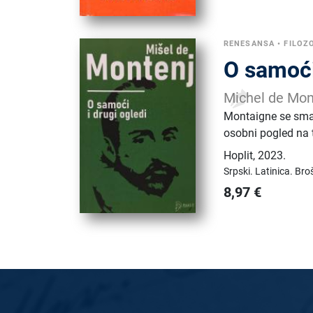
RENESANSA
•
FILOZO
O samoći 
Michel de Mon
Montaigne se smatr
osobni pogled na
Hoplit
,
2023.
Srpski.
Latinica.
Broš
8,97
€