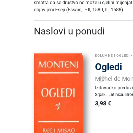
smatra da se društvo ne može u cjelini mijenjati
objavljeni Eseji (Essais, I–II, 1580, III, 1588).
Naslovi u ponudi
KOLUMNE I OGLEDI
Ogledi
Michel de Mon
Izdavačko preduz
Srpski.
Latinica.
Broš
3,98
€