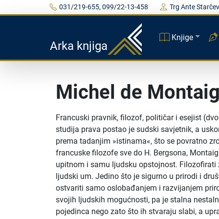
031/219-655, 099/22-13-458
Trg Ante Starčev
Knjige
Arka knjiga
Michel de Montai
Francuski pravnik, filozof, političar i esejist (
studija prava postao je sudski savjetnik, a usko
prema tadanjim »istinama«, što se povratno zrca
francuske filozofe sve do H. Bergsona, Montaign
upitnom i samu ljudsku opstojnost. Filozofirati
ljudski um. Jedino što je sigurno u prirodi i dru
ostvariti samo oslobađanjem i razvijanjem priro
svojih ljudskih mogućnosti, pa je stalna nesta
pojedinca nego zato što ih stvaraju slabi, a upr