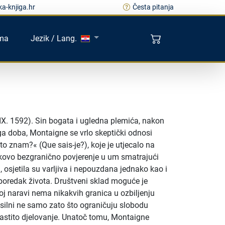
a-knjiga.hr
Česta pitanja
ma
Jezik / Lang.
3. IX. 1592). Sin bogata i ugledna plemića, nakon
ega doba, Montaigne se vrlo skeptički odnosi
o znam?« (Que sais-je?), koje je utjecalo na
jekovo bezgranično povjerenje u um smatrajući
 osjetila su varljiva i nepouzdana jednako kao i
ni poredak života. Društveni sklad moguće je
oj naravi nema nikakvih granica u ozbiljenju
asilni ne samo zato što ograničuju slobodu
 vlastito djelovanje. Unatoč tomu, Montaigne