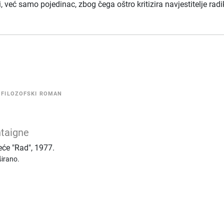
, već samo pojedinac, zbog čega oštro kritizira navjestitelje rad
•
FILOZOFSKI ROMAN
taigne
eće "Rad"
,
1977.
irano.