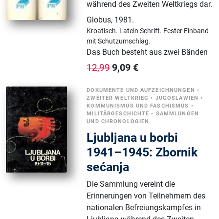
während des Zweiten Weltkriegs dar.
Globus
,
1981.
Kroatisch.
Latein Schrift.
Fester Einband
mit Schutzumschlag.
Das Buch besteht aus zwei Bänden
9,09
€
12,99
DOKUMENTE UND AUFZEICHNUNGEN
•
ZWEITER WELTKRIEG
•
JUGOSLAWIEN
•
KOMMUNISMUS UND FASCHISMUS
•
MILITÄRGESCHICHTE
•
SAMMLUNGEN
UND CHRONOLOGIEN
Ljubljana u borbi
1941–1945: Zbornik
sećanja
Die Sammlung vereint die
Erinnerungen von Teilnehmern des
nationalen Befreiungskampfes in