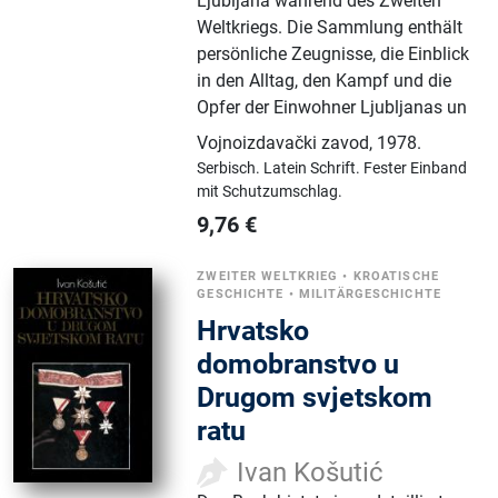
Ljubljana während des Zweiten
Weltkriegs. Die Sammlung enthält
persönliche Zeugnisse, die Einblick
in den Alltag, den Kampf und die
Opfer der Einwohner Ljubljanas un
Vojnoizdavački zavod
,
1978.
Serbisch.
Latein Schrift.
Fester Einband
mit Schutzumschlag.
9,76
€
ZWEITER WELTKRIEG
•
KROATISCHE
GESCHICHTE
•
MILITÄRGESCHICHTE
Hrvatsko
domobranstvo u
Drugom svjetskom
ratu
Ivan Košutić