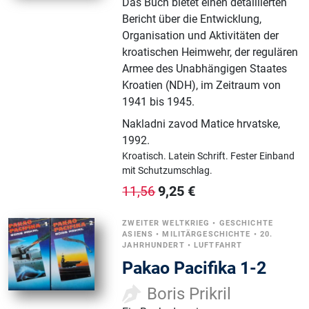
Das Buch bietet einen detaillierten
Bericht über die Entwicklung,
Organisation und Aktivitäten der
kroatischen Heimwehr, der regulären
Armee des Unabhängigen Staates
Kroatien (NDH), im Zeitraum von
1941 bis 1945.
Nakladni zavod Matice hrvatske
,
1992.
Kroatisch.
Latein Schrift.
Fester Einband
mit Schutzumschlag.
9,25
€
11,56
ZWEITER WELTKRIEG
•
GESCHICHTE
ASIENS
•
MILITÄRGESCHICHTE
•
20.
JAHRHUNDERT
•
LUFTFAHRT
Pakao Pacifika 1-2
Boris Prikril