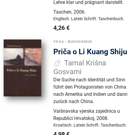
Lehre klar und prägnant darstellt.
Taschen
,
2006.
Englisch.
Latein Schrift.
Taschenbuch.
4,26
€
YOGA
•
BUDDHISMUS
Priča o Li Kuang Shiju
Tamal Krišna
Gosvami
Die Suche nach Identität und Sinn
führt den Protagonisten von China
nach Amerika und Indien und dann
zurück nach China.
Vaišnavska vjerska zajednica u
Republici Hrvatskoj
,
2008.
Kroatisch.
Latein Schrift.
Taschenbuch.
4,98
€