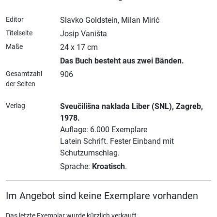
Editor
Slavko Goldstein, Milan Mirić
Titelseite
Josip Vaništa
Maße
24 x 17 cm
Das Buch besteht aus zwei Bänden.
Gesamtzahl
906
der Seiten
Verlag
Sveučilišna naklada Liber (SNL)
, Zagreb
,
1978.
Auflage: 6.000 Exemplare
Latein Schrift.
Fester Einband mit
Schutzumschlag.
Sprache:
Kroatisch
.
Im Angebot sind keine Exemplare vorhanden
Das letzte Exemplar wurde kürzlich verkauft.