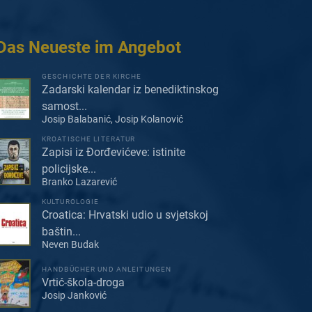
Das Neueste im Angebot
GESCHICHTE DER KIRCHE
Zadarski kalendar iz benediktinskog
samost...
Josip Balabanić, Josip Kolanović
KROATISCHE LITERATUR
Zapisi iz Đorđevićeve: istinite
policijske...
Branko Lazarević
KULTUROLOGIE
Croatica: Hrvatski udio u svjetskoj
baštin...
Neven Budak
HANDBÜCHER UND ANLEITUNGEN
Vrtić-škola-droga
Josip Janković