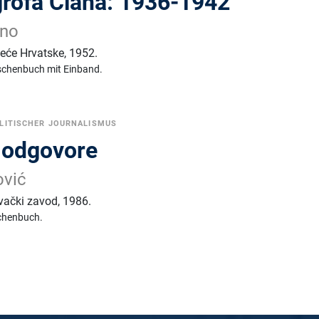
 grofa Ciana: 1936-1942
ano
eće Hrvatske
,
1952.
schenbuch mit Einband.
LITISCHER JOURNALISMUS
 odgovore
ović
avački zavod
,
1986.
chenbuch.