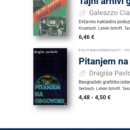
Tajni arhivi
Galeazzo Ci
Državno nakladno poduz
Kroatisch.
Latein Schrift.
Ta
6,46
€
POLITIKWISSENSCHAFT
•
PO
Pitanjem na
Dragiša Pavl
Beogradski grafičko-izd
Serbisch.
Latein Schrift.
Tas
4,48
-
4,50
€