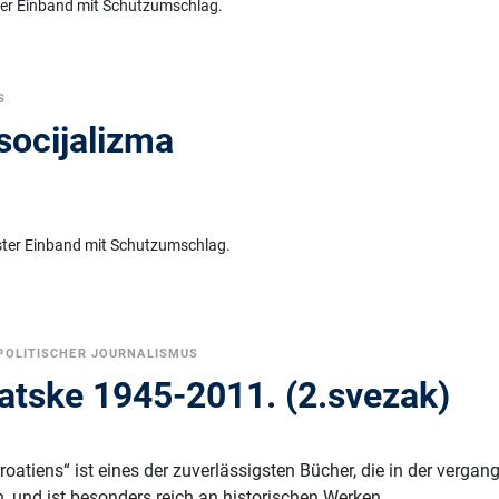
ter Einband mit Schutzumschlag.
S
 socijalizma
ster Einband mit Schutzumschlag.
POLITISCHER JOURNALISMUS
vatske 1945-2011. (2.svezak)
n
oatiens“ ist eines der zuverlässigsten Bücher, die in der verga
n, und ist besonders reich an historischen Werken.