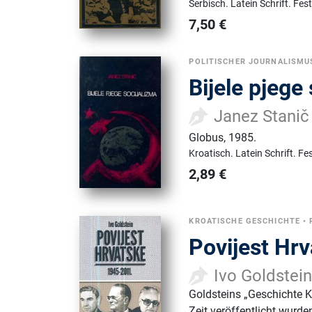
Serbisch.
Latein Schrift.
Fes
7,50
€
POLITISCHER JOURNALISMU
Bijele pjege
Janez Stanič
Globus
,
1985.
Kroatisch.
Latein Schrift.
Fe
2,89
€
KROATISCHE GESCHICHTE
•
Povijest Hr
Ivo Goldstei
Goldsteins „Geschichte Kr
Zeit veröffentlicht wurde