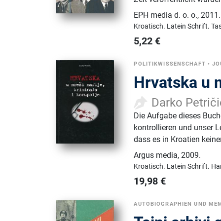
EPH media d. o. o.
,
2011.
Kroatisch.
Latein Schrift.
Ta
5,22
€
POLITIKWISSENSCHAFT
•
JO
Hrvatska u m
Darko Petriči
Die Aufgabe dieses Buche
kontrollieren und unser 
dass es in Kroatien keine
Argus media
,
2009.
Kroatisch.
Latein Schrift.
Ha
19,98
€
AUTOBIOGRAPHIEN UND ME