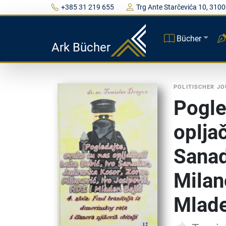
+385 31 219 655
Trg Ante Starčevića 10, 3100
Bücher
Ark Bücher
POLITISCHER J
Pogle
oplja
Sanad
Milan
Mlade