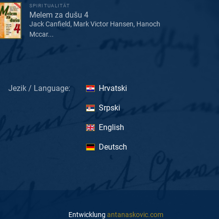
SPIRITUALITÄT
Melem za dušu 4
Jack Canfield, Mark Victor Hansen, Hanoch
Mccar...
Jezik / Language:
Hrvatski
Srpski
English
Deutsch
Entwicklung
antanaskovic.com