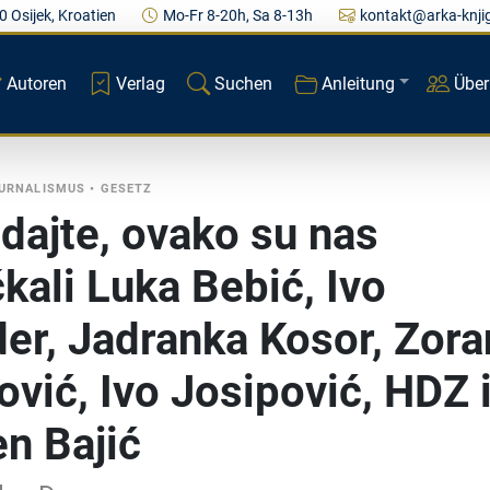
0 Osijek, Kroatien
Mo-Fr 8-20h, Sa 8-13h
kontakt@arka-knji
Autoren
Verlag
Suchen
Anleitung
Über
OURNALISMUS
•
GESETZ
dajte, ovako su nas
čkali Luka Bebić, Ivo
er, Jadranka Kosor, Zora
ović, Ivo Josipović, HDZ 
n Bajić