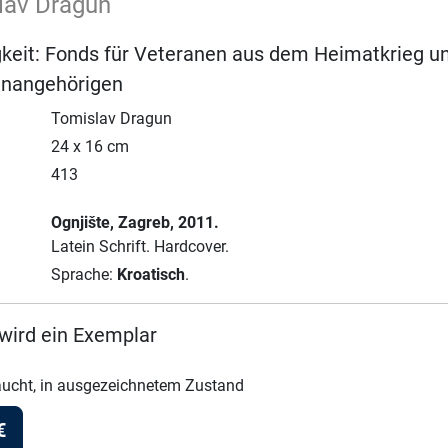
lav Dragun
gkeit: Fonds für Veteranen aus dem Heimatkrieg u
ienangehörigen
Tomislav Dragun
24 x 16 cm
413
Ognjište
, Zagreb
, 2011.
Latein Schrift.
Hardcover.
Sprache:
Kroatisch
.
wird ein Exemplar
ucht, in ausgezeichnetem Zustand
€