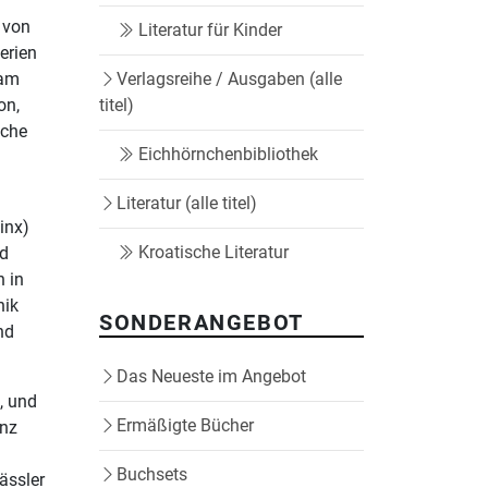
r von
Literatur für Kinder
erien
sam
Verlagsreihe / Ausgaben (alle
on,
titel)
sche
Eichhörnchenbibliothek
Literatur (alle titel)
inx)
Kroatische Literatur
nd
h in
nik
SONDERANGEBOT
nd
Das Neueste im Angebot
, und
Ermäßigte Bücher
anz
Buchsets
ässler