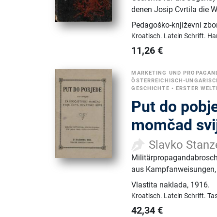
denen Josip Cvrtila die W
Pedagoško-književni zbo
Kroatisch.
Latein Schrift.
Ha
11,26
€
MARKETING UND PROPAGAN
ÖSTERREICHISCH-UNGARISC
GESCHICHTE
•
ERSTER WELT
Put do pobje
momčad svij
Slavko Stanz
Militärpropagandabroschü
aus Kampfanweisungen, m
Vlastita naklada
,
1916.
Kroatisch.
Latein Schrift.
Ta
42,34
€