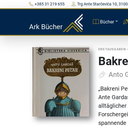
+385 31 219 655
Trg Ante Starčevića 10, 3100
Bücher
Ark Bücher
ERSTAUSGABEN
Bakre
Anto 
„Bakreni Pe
Ante Gardaš
alltägliche
Forschergei
spannende 