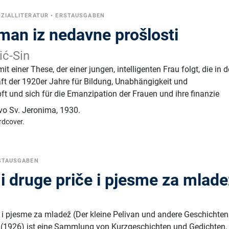
ZIALLITERATUR
•
ERSTAUSGABEN
man iz nedavne prošlosti
ić-Sin
 einer These, der einer jungen, intelligenten Frau folgt, die in d
ft der 1920er Jahre für Bildung, Unabhängigkeit und
t und sich für die Emanzipation der Frauen und ihre finanzie
tvo Sv. Jeronima
,
1930.
rdcover.
STAUSGABEN
 i druge priče i pjesme za mlad
če i pjesme za mladež (Der kleine Pelivan und andere Geschichte
 (1926) ist eine Sammlung von Kurzgeschichten und Gedichten, 