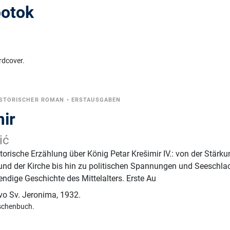
potok
rdcover.
STORISCHER ROMAN
•
ERSTAUSGABEN
mir
ić
torische Erzählung über König Petar Krešimir IV.: von der Stärk
und der Kirche bis hin zu politischen Spannungen und Seeschla
bendige Geschichte des Mittelalters. Erste Au
tvo Sv. Jeronima
,
1932.
schenbuch.