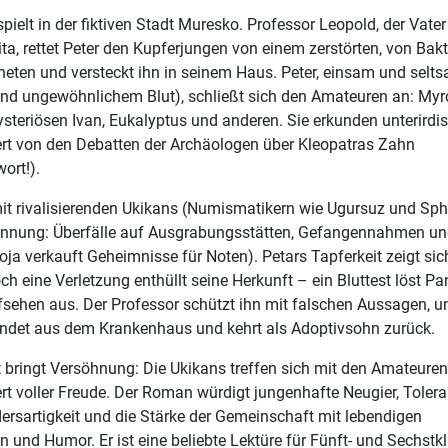
pielt in der fiktiven Stadt Muresko. Professor Leopold, der Vate
ta, rettet Peter den Kupferjungen von einem zerstörten, von Bakt
neten und versteckt ihn in seinem Haus. Peter, einsam und selt
nd ungewöhnlichem Blut), schließt sich den Amateuren an: Myr
steriösen Ivan, Eukalyptus und anderen. Sie erkunden unterirdi
iert von den Debatten der Archäologen über Kleopatras Zahn
ort!).
mit rivalisierenden Ukikans (Numismatikern wie Ugursuz und Sph
pannung: Überfälle auf Ausgrabungsstätten, Gefangennahmen u
Joja verkauft Geheimnisse für Noten). Petars Tapferkeit zeigt sic
ch eine Verletzung enthüllt seine Herkunft – ein Bluttest löst Pa
sehen aus. Der Professor schützt ihn mit falschen Aussagen, u
indet aus dem Krankenhaus und kehrt als Adoptivsohn zurück.
bringt Versöhnung: Die Ukikans treffen sich mit den Amateuren
ert voller Freude. Der Roman würdigt jungenhafte Neugier, Toler
rsartigkeit und die Stärke der Gemeinschaft mit lebendigen
 und Humor. Er ist eine beliebte Lektüre für Fünft- und Sechstkl