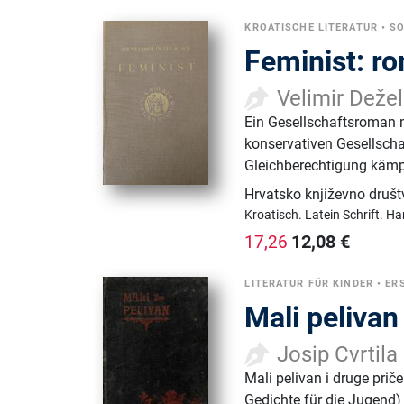
KROATISCHE LITERATUR
•
SO
Feminist: ro
Velimir Dežel
Ein Gesellschaftsroman mit
konservativen Gesellscha
Gleichberechtigung kämpf
Hrvatsko književno druš
Kroatisch.
Latein Schrift.
Ha
12,08
€
17,26
LITERATUR FÜR KINDER
•
ER
Mali pelivan
Josip Cvrtila
Mali pelivan i druge pri
Gedichte für die Jugend)