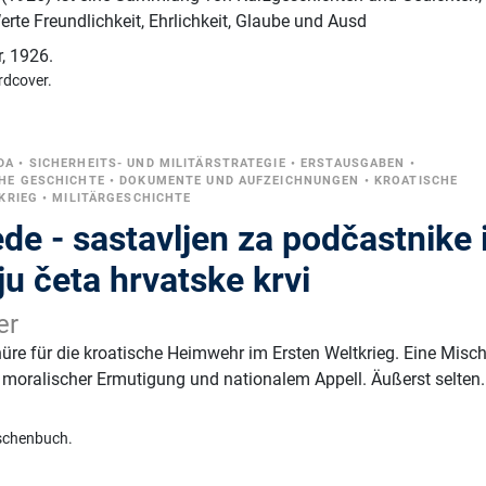
erte Freundlichkeit, Ehrlichkeit, Glaube und Ausd
r
,
1926.
rdcover.
DA
•
SICHERHEITS- UND MILITÄRSTRATEGIE
•
ERSTAUSGABEN
•
HE GESCHICHTE
•
DOKUMENTE UND AUFZEICHNUNGEN
•
KROATISCHE
KRIEG
•
MILITÄRGESCHICHTE
de - sastavljen za podčastnike 
u četa hrvatske krvi
er
re für die kroatische Heimwehr im Ersten Weltkrieg. Eine Misc
oralischer Ermutigung und nationalem Appell. Äußerst selten.
schenbuch.