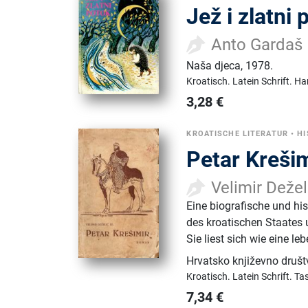
Jež i zlatni 
Anto Gardaš
Naša djeca
,
1978.
Kroatisch.
Latein Schrift.
Ha
3,28
€
KROATISCHE LITERATUR
•
HI
Petar Kreši
Velimir Dežel
Eine biografische und his
des kroatischen Staates 
Sie liest sich wie eine le
Hrvatsko književno druš
Kroatisch.
Latein Schrift.
Ta
7,34
€