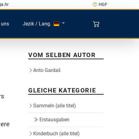
ga.hr
HGF
 uns
Jezik / Lang.
VOM SELBEN AUTOR
Anto Gardaš
GLEICHE KATEGORIE
rs
Sammeln (alle titel)
Erstausgaben
tere
Kinderbuch (alle titel)