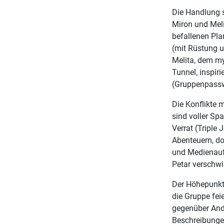
Die Handlung s
Miron und Meli
befallenen Pla
(mit Rüstung u
Melita, dem my
Tunnel, inspir
(Gruppenpassw
Die Konflikte 
sind voller S
Verrat (Triple 
Abenteuern, do
und Medienauf
Petar verschw
Der Höhepunkt 
die Gruppe fei
gegenüber Ande
Beschreibungen