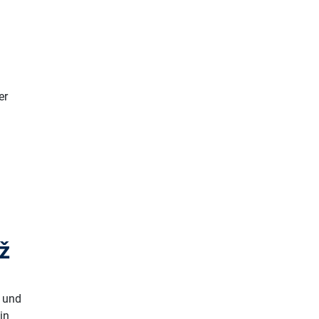
er
ež
n und
in