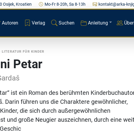
0 Osijek, Kroatien
Mo-Fr 8-20h, Sa 8-13h
kontakt@arka-knji
Autoren
Verlag
Suchen
Anleitung
Über
•
LITERATUR FÜR KINDER
ni Petar
Gardaš
tar“ ist ein Roman des berühmten Kinderbuchauto
. Darin führen uns die Charaktere gewöhnlicher,
r Kinder, die sich durch außergewöhnlichen
st und große Neugier auszeichnen, durch eine wei
Geschic