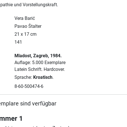
pathie und Vorstellungskraft.
Vera Barić
Pavao Štalter
21 x 17 cm
141
Mladost
, Zagreb
, 1984.
Auflage: 5.000 Exemplare
Latein Schrift.
Hardcover.
Sprache:
Kroatisch
.
8-60-500474-6
emplare sind verfügbar
ummer 1