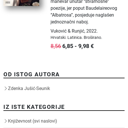
manevar unutar “stvarnosne”
poezije, jer poput Baudelaireovog
“Albatrosa”, posjeduje naglašen
jednoznačni naboj.
Vuković & Runjić
,
2022.
Hrvatski.
Latinica.
Broširano.
6,85
-
9,98
€
8,56
OD ISTOG AUTORA
Zdenka Jušić-Seunik
IZ ISTE KATEGORIJE
Književnost (svi naslovi)