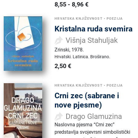
8,55
-
8,96
€
HRVATSKA KNJIŽEVNOST
•
POEZIJA
Kristalna ruda svemira
Višnja Stahuljak
Zrinski
,
1978.
Hrvatski.
Latinica.
Broširano.
2,50
€
HRVATSKA KNJIŽEVNOST
•
POEZIJA
Crni zec (sabrane i
nove pjesme)
Drago Glamuzina
Naslovna pjesma “Crni zec”
predstavlja svojevrsni simbolistički