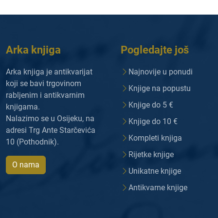
Arka knjiga
Pogledajte još
Arka knjiga je antikvarijat
Najnovije u ponudi
koji se bavi trgovinom
Knjige na popustu
rabljenim i antikvarnim
Knjige do 5 €
knjigama.
Nalazimo se u Osijeku, na
Knjige do 10 €
adresi Trg Ante Starčevića
Kompleti knjiga
10 (Pothodnik).
Rijetke knjige
O nama
Unikatne knjige
Antikvarne knjige