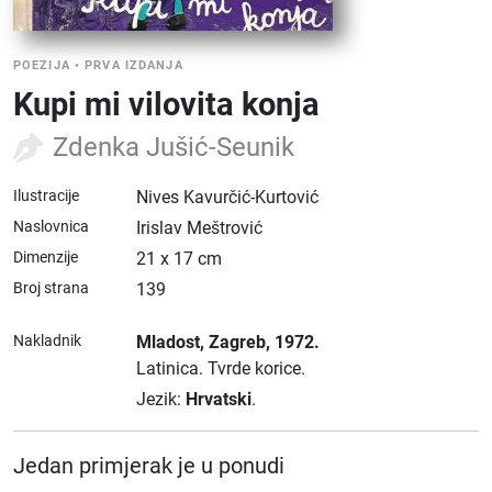
POEZIJA
•
PRVA IZDANJA
Kupi mi vilovita konja
Zdenka Jušić-Seunik
Ilustracije
Nives Kavurčić-Kurtović
Naslovnica
Irislav Meštrović
Dimenzije
21 x 17 cm
Broj strana
139
Nakladnik
Mladost
, Zagreb
, 1972.
Latinica.
Tvrde korice.
Jezik:
Hrvatski
.
Jedan primjerak je u ponudi