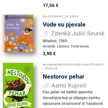
17,56
€
KNJIŽEVNOST ZA DJECU
Vode su pjevale
Zdenka Jušić-Seunik
Mladost
,
1969.
Hrvatski.
Latinica.
Tvrde korice.
3,98
€
BOSANSKOHERCEGOVAČKA KNJIŽEVNOST
•
POEZIJA
Nestorov pehar
Asmir Kujović
Kao jedan od rijetkih pjesnika
današnjice koji je izbjegao zamku
takozvane ’stvarnosne’ ili ’narativne’