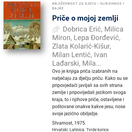
KNJIŽEVNOST ZA DJECU
•
SLIKOVNICE I
BAJKE
Priče o mojoj zemlji
Dobrica Erić, Milica
Miron, Lepa Đorđević,
Zlata Kolarić-Kišur,
Milan Lentić, Ivan
Lađarski, Mila...
Ovo je knjiga priča izabranih na
natječaju za dječju priču. Kako su se
pripovjedači javljali sa svih strana
zemlje i pripovijedali jezikom svoga
kraja, to i njihove priče, ostavljene i
poštovane onakve kakve jesu, nose
svoje jezično obilježje.
Stvarnost
,
1975.
Hrvatski.
Latinica.
Tvrde korice.