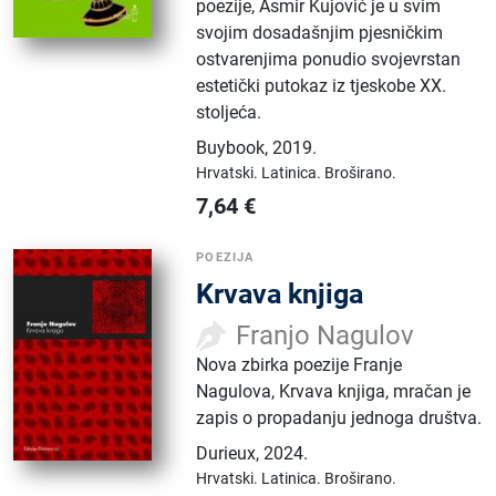
poezije, Asmir Kujović je u svim
svojim dosadašnjim pjesničkim
ostvarenjima ponudio svojevrstan
estetički putokaz iz tjeskobe XX.
stoljeća.
Buybook
,
2019.
Hrvatski.
Latinica.
Broširano.
7,64
€
POEZIJA
Krvava knjiga
Franjo Nagulov
Nova zbirka poezije Franje
Nagulova, Krvava knjiga, mračan je
zapis o propadanju jednoga društva.
Durieux
,
2024.
Hrvatski.
Latinica.
Broširano.