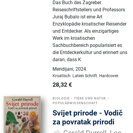
Das Buch des Zagreber
Reiseschriftstellers und Professors
Juraj Bubalo ist eine Art
Enzyklopädie kroatischer Reisender
und Entdecker. Als einzigartiges
Werk im kroatischen
Sachbuchbereich popularisiert es
die Entdeckerkultur und erinnert uns
daran, dass K
Meridijani
,
2024.
Kroatisch.
Latein Schrift.
Hardcover.
28,32
€
BIOLOGIE
•
TIERE UND NATUR
•
POPULÄRWISSENSCHAFT
Svijet prirode - Vodič
za povratak prirodi
Gerald Durrell, Lee