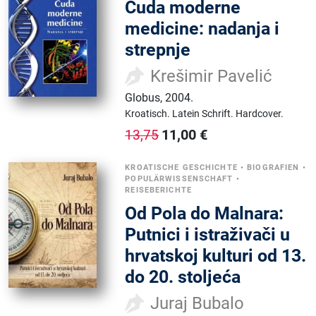
Čuda moderne
medicine: nadanja i
strepnje
Krešimir Pavelić
Globus
,
2004.
Kroatisch.
Latein Schrift.
Hardcover.
11,00
€
13,75
KROATISCHE GESCHICHTE
•
BIOGRAFIEN
•
POPULÄRWISSENSCHAFT
•
REISEBERICHTE
Od Pola do Malnara:
Putnici i istraživači u
hrvatskoj kulturi od 13.
do 20. stoljeća
Juraj Bubalo