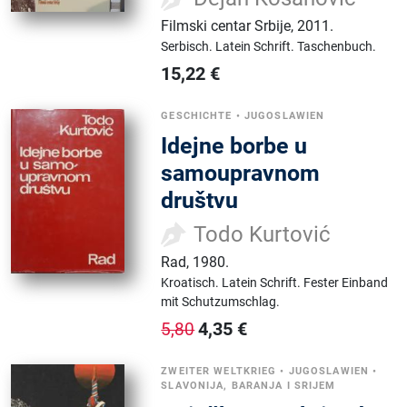
Filmski centar Srbije
,
2011.
Serbisch.
Latein Schrift.
Taschenbuch.
15,22
€
GESCHICHTE
•
JUGOSLAWIEN
Idejne borbe u
samoupravnom
društvu
Todo Kurtović
Rad
,
1980.
Kroatisch.
Latein Schrift.
Fester Einband
mit Schutzumschlag.
4,35
€
5,80
ZWEITER WELTKRIEG
•
JUGOSLAWIEN
•
SLAVONIJA, BARANJA I SRIJEM