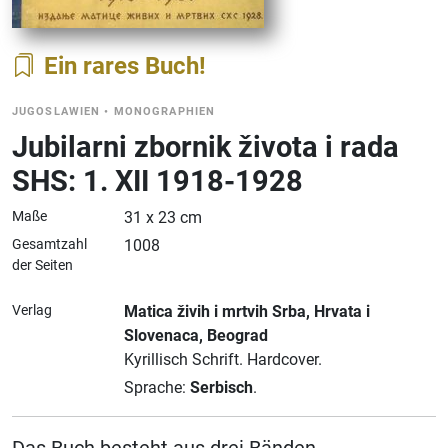
Ein rares Buch
JUGOSLAWIEN
•
MONOGRAPHIEN
Jubilarni zbornik života i rada
SHS: 1. XII 1918-1928
Maße
31 x 23 cm
Gesamtzahl
1008
der Seiten
Verlag
Matica živih i mrtvih Srba, Hrvata i
Slovenaca
, Beograd
Kyrillisch Schrift.
Hardcover.
Sprache:
Serbisch
.