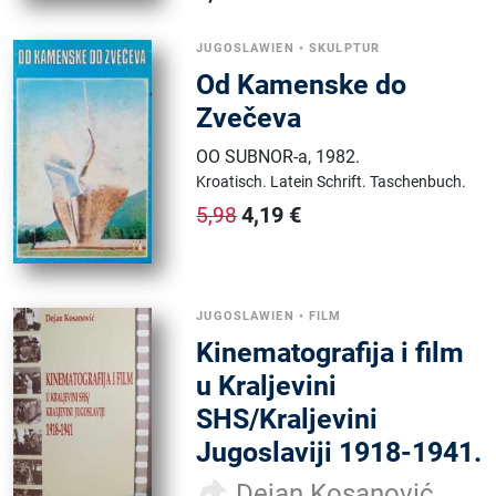
JUGOSLAWIEN
•
SKULPTUR
Od Kamenske do
Zvečeva
OO SUBNOR-a
,
1982.
Kroatisch.
Latein Schrift.
Taschenbuch.
4,19
€
5,98
JUGOSLAWIEN
•
FILM
Kinematografija i film
u Kraljevini
SHS/Kraljevini
Jugoslaviji 1918-1941.
Dejan Kosanović