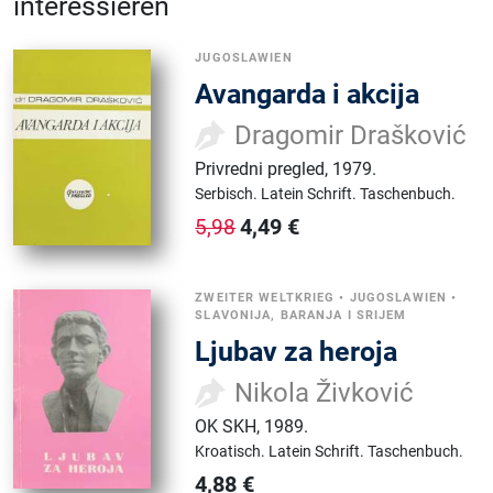
interessieren
JUGOSLAWIEN
Avangarda i akcija
Dragomir Drašković
Privredni pregled
,
1979.
Serbisch.
Latein Schrift.
Taschenbuch.
4,49
€
5,98
ZWEITER WELTKRIEG
•
JUGOSLAWIEN
•
SLAVONIJA, BARANJA I SRIJEM
Ljubav za heroja
Nikola Živković
OK SKH
,
1989.
Kroatisch.
Latein Schrift.
Taschenbuch.
4,88
€