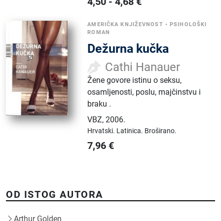
4,50
-
4,68
€
AMERIČKA KNJIŽEVNOST
•
PSIHOLOŠKI
ROMAN
Dežurna kučka
Cathi Hanauer
Žene govore istinu o seksu,
osamljenosti, poslu, majčinstvu i
braku .
VBZ
,
2006.
Hrvatski.
Latinica.
Broširano.
7,96
€
OD ISTOG AUTORA
Arthur Golden