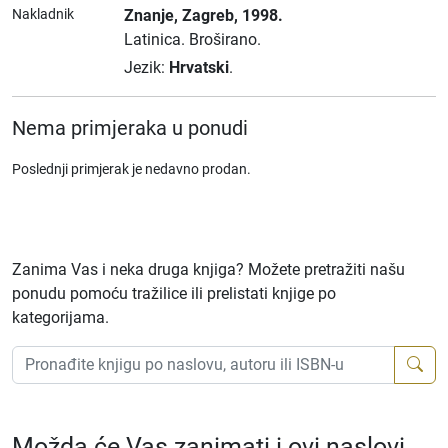
Nakladnik
Znanje
, Zagreb
, 1998.
Latinica.
Broširano.
Jezik:
Hrvatski
.
Nema primjeraka u ponudi
Poslednji primjerak je nedavno prodan.
Zanima Vas i neka druga knjiga? Možete pretražiti našu
ponudu pomoću tražilice ili prelistati knjige po
kategorijama.
Možda će Vas zanimati i ovi naslovi