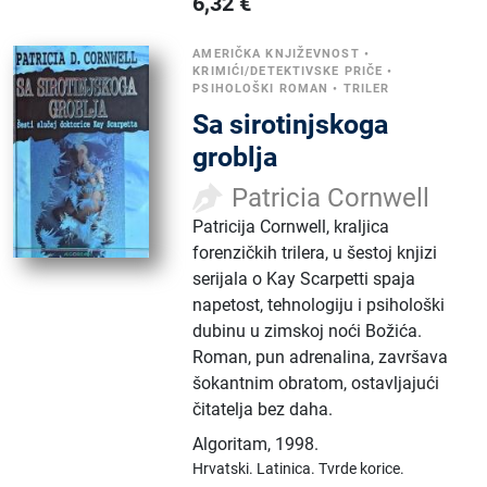
6,32
€
AMERIČKA KNJIŽEVNOST
•
KRIMIĆI/DETEKTIVSKE PRIČE
•
PSIHOLOŠKI ROMAN
•
TRILER
Sa sirotinjskoga
groblja
Patricia Cornwell
Patricija Cornwell, kraljica
forenzičkih trilera, u šestoj knjizi
serijala o Kay Scarpetti spaja
napetost, tehnologiju i psihološki
dubinu u zimskoj noći Božića.
Roman, pun adrenalina, završava
šokantnim obratom, ostavljajući
čitatelja bez daha.
Algoritam
,
1998.
Hrvatski.
Latinica.
Tvrde korice.