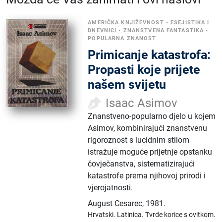
AMERIČKA KNJIŽEVNOST
•
ESEJISTIKA I
DNEVNICI
•
ZNANSTVENA FANTASTIKA
•
POPULARNA ZNANOST
Primicanje katastrofa:
Propasti koje prijete
našem svijetu
Isaac Asimov
Znanstveno-popularno djelo u kojem
Asimov, kombinirajući znanstvenu
rigoroznost s lucidnim stilom
istražuje moguće prijetnje opstanku
čovječanstva, sistematizirajući
katastrofe prema njihovoj prirodi i
vjerojatnosti.
August Cesarec
,
1981.
Hrvatski.
Latinica.
Tvrde korice s ovitkom.