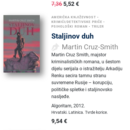
5,52
€
7,36
AMERIČKA KNJIŽEVNOST
•
KRIMIĆI/DETEKTIVSKE PRIČE
•
PSIHOLOŠKI ROMAN
•
TRILER
Staljinov duh
Martin Cruz-Smith
Martin Cruz Smith, majstor
kriminalističkih romana, u šestom
dijelu serijala o istražitelju Arkadiju
Renku secira tamnu stranu
suvremene Rusije – korupciju,
političke spletke i staljinovsko
nasljeđe.
Algoritam
,
2012.
Hrvatski.
Latinica.
Tvrde korice.
9,54
€