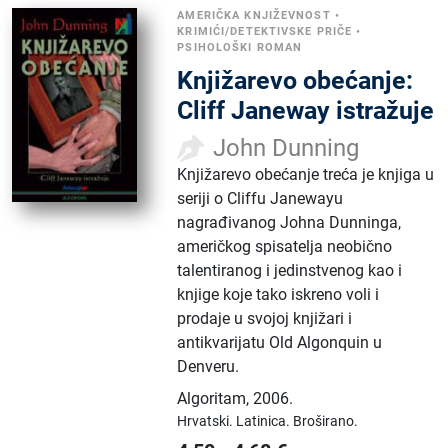
AMERIČKA KNJIŽEVNOST
•
KRIMIĆI/DETEKTIVSKE PRIČE
•
PSIHOLOŠKI ROMAN
Knjižarevo obećanje:
Cliff Janeway istražuje
John Dunning
Knjižarevo obećanje treća je knjiga u
seriji o Cliffu Janewayu
nagrađivanog Johna Dunninga,
američkog spisatelja neobično
talentiranog i jedinstvenog kao i
knjige koje tako iskreno voli i
prodaje u svojoj knjižari i
antikvarijatu Old Algonquin u
Denveru.
Algoritam
,
2006.
Hrvatski.
Latinica.
Broširano.