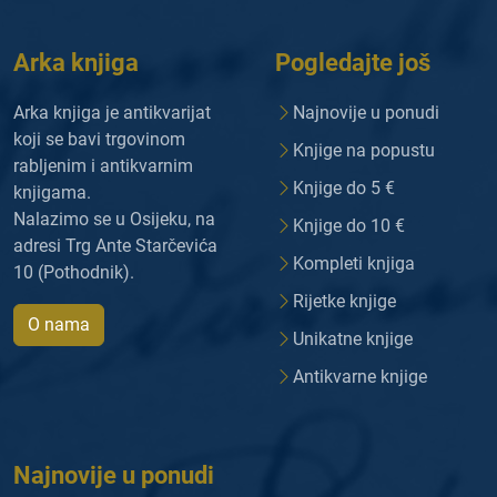
Arka knjiga
Pogledajte još
Arka knjiga je antikvarijat
Najnovije u ponudi
koji se bavi trgovinom
Knjige na popustu
rabljenim i antikvarnim
Knjige do 5 €
knjigama.
Nalazimo se u Osijeku, na
Knjige do 10 €
adresi Trg Ante Starčevića
Kompleti knjiga
10 (Pothodnik).
Rijetke knjige
O nama
Unikatne knjige
Antikvarne knjige
Najnovije u ponudi