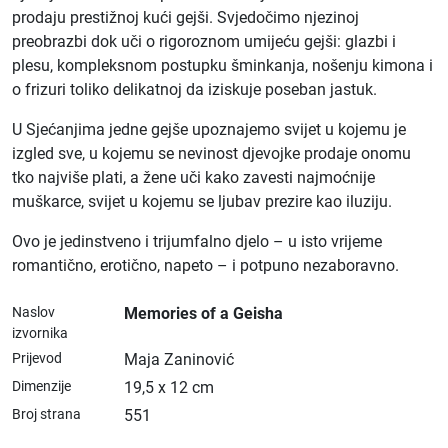
prodaju prestižnoj kući gejši. Svjedočimo njezinoj
preobrazbi dok uči o rigoroznom umijeću gejši: glazbi i
plesu, kompleksnom postupku šminkanja, nošenju kimona i
o frizuri toliko delikatnoj da iziskuje poseban jastuk.
U Sjećanjima jedne gejše upoznajemo svijet u kojemu je
izgled sve, u kojemu se nevinost djevojke prodaje onomu
tko najviše plati, a žene uči kako zavesti najmoćnije
muškarce, svijet u kojemu se ljubav prezire kao iluziju.
Ovo je jedinstveno i trijumfalno djelo – u isto vrijeme
romantično, erotično, napeto – i potpuno nezaboravno.
Naslov
Memories of a Geisha
izvornika
Prijevod
Maja Zaninović
Dimenzije
19,5 x 12 cm
Broj strana
551