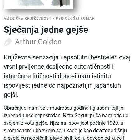
AMERIČKA KNJIŽEVNOST
•
PSIHOLOŠKI ROMAN
Sjećanja jedne gejše
Arthur Golden
Književna senzacija i apsolutni bestseler, ovaj
vrsni prvijenac dosljedne autentičnosti i
istančane liričnosti donosi nam istinitu
ispovijest jedne od najpoznatijih japanskih
gejši.
Obraćajući nam se s mudrošću godina i glasom koji je
iznenađujuće neposredan, Nitta Sayuri priča nam priču o
svojem životu gejše. Njezina ispovijest počinje 1929. u
siromašnom ribarskom selu kada je kao devetogodišnju
djevojčicu neobičnih plavo-sivih očiju odvode od kuće i