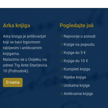
Arka knjiga
Pogledajte još
Arka knjiga je antikvarijat
Najnovije u ponudi
koji se bavi trgovinom
Knjige na popustu
rabljenim i antikvarnim
Knjige do 5 €
knjigama.
Nalazimo se u Osijeku, na
Knjige do 10 €
adresi Trg Ante Starčevića
Kompleti knjiga
10 (Pothodnik).
Rijetke knjige
O nama
Unikatne knjige
Antikvarne knjige