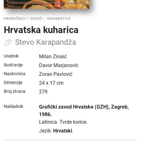
PRIRUČNICI I VODIČI
•
KUHARSTVO
Hrvatska kuharica
Stevo Karapandža
Urednik
Milan Zinaić
Ilustracije
Davor Marjanović
Naslovnica
Zoran Pavlović
Dimenzije
24 x 17 cm
Broj strana
279
Nakladnik
Grafički zavod Hrvatske (GZH)
, Zagreb
,
1986.
Latinica.
Tvrde korice.
Jezik:
Hrvatski
.