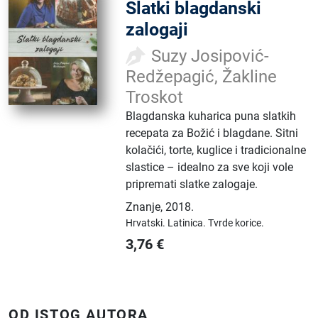
Slatki blagdanski
zalogaji
Suzy Josipović-
Redžepagić, Žakline
Troskot
Blagdanska kuharica puna slatkih
recepata za Božić i blagdane. Sitni
kolačići, torte, kuglice i tradicionalne
slastice – idealno za sve koji vole
pripremati slatke zalogaje.
Znanje
,
2018.
Hrvatski.
Latinica.
Tvrde korice.
3,76
€
OD ISTOG AUTORA