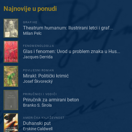
Najnovije u ponudi
GRAFIKE
Theatrum humanum: Ilustrirani letci i graf...
Milan Pelc
FENOMENOLOGIJA
Glas i fenomen: Uvod u problem znaka u Hus...
Jacques Derrida
POVIJESNI ROMAN
Mirakl: Politički krimić
Josef Škvorecký
PRIRUČNICI I VODIČI
Priručnik za armirani beton
Branko S. Širola
AMERIČKA KNJIŽEVNOST
Duhanski put
Erskine Caldwell