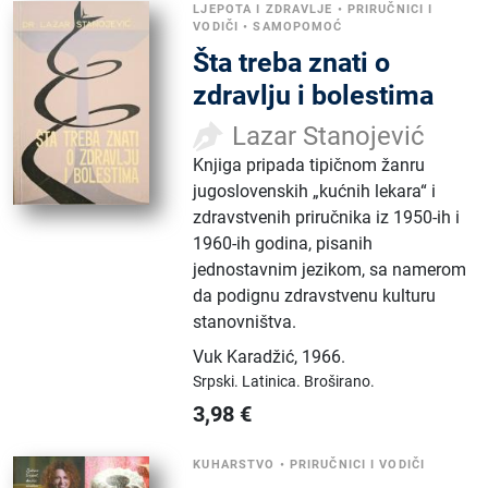
LJEPOTA I ZDRAVLJE
•
PRIRUČNICI I
VODIČI
•
SAMOPOMOĆ
Šta treba znati o
zdravlju i bolestima
Lazar Stanojević
Knjiga pripada tipičnom žanru
jugoslovenskih „kućnih lekara“ i
zdravstvenih priručnika iz 1950-ih i
1960-ih godina, pisanih
jednostavnim jezikom, sa namerom
da podignu zdravstvenu kulturu
stanovništva.
Vuk Karadžić
,
1966.
Srpski.
Latinica.
Broširano.
3,98
€
KUHARSTVO
•
PRIRUČNICI I VODIČI