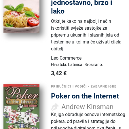
jednostavno, brzo i
lako
Otkrijte kako na najbolji način
iskoristiti svježe sastojke za
pripremu ukusnih i slasnih jela od
tjestenine u kojima će uživati cijela
obitelj.
Leo Commerce
.
Hrvatski.
Latinica.
Broširano.
3,42
€
PRIRUČNICI I VODIČI
•
ZABAVNE IGRE
Poker on the Internet
Andrew Kinsman
Knjiga obrađuje osnove internetskog
pokera, od pravila i strategije do
prilagodbe digitalnom okruženju, s