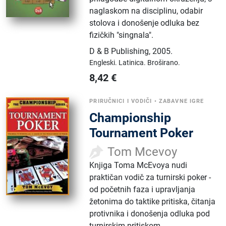
naglaskom na disciplinu, odabir
stolova i donošenje odluka bez
fizičkih "singnala".
D & B Publishing
,
2005.
Engleski.
Latinica.
Broširano.
8,42
€
PRIRUČNICI I VODIČI
•
ZABAVNE IGRE
Championship
Tournament Poker
Tom Mcevoy
Knjiga Toma McEvoya nudi
praktičan vodič za turnirski poker -
od početnih faza i upravljanja
žetonima do taktike pritiska, čitanja
protivnika i donošenja odluka pod
turnirskim pritiskom.