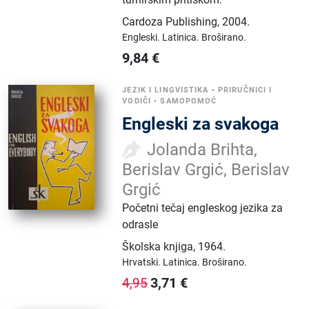
Cardoza Publishing
,
2004.
Engleski.
Latinica.
Broširano.
9,84
€
JEZIK I LINGVISTIKA
•
PRIRUČNICI I
VODIČI
•
SAMOPOMOĆ
Engleski za svakoga
Jolanda Brihta,
Berislav Grgić, Berislav
Grgić
Početni tečaj engleskog jezika za
odrasle
Školska knjiga
,
1964.
Hrvatski.
Latinica.
Broširano.
3,71
€
4,95