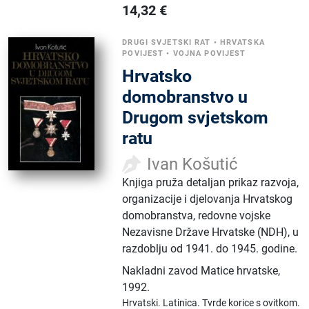
14,32
€
DRUGI SVJETSKI RAT
•
HRVATSKA
POVIJEST
•
VOJNA POVIJEST
Hrvatsko
domobranstvo u
Drugom svjetskom
ratu
Ivan Košutić
Knjiga pruža detaljan prikaz razvoja,
organizacije i djelovanja Hrvatskog
domobranstva, redovne vojske
Nezavisne Države Hrvatske (NDH), u
razdoblju od 1941. do 1945. godine.
Nakladni zavod Matice hrvatske
,
1992.
Hrvatski.
Latinica.
Tvrde korice s ovitkom.