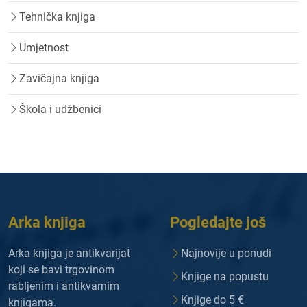
Tehnička knjiga
Umjetnost
Zavičajna knjiga
Škola i udžbenici
Arka knjiga
Pogledajte još
Arka knjiga je antikvarijat
Najnovije u ponudi
koji se bavi trgovinom
Knjige na popustu
rabljenim i antikvarnim
Knjige do 5 €
knjigama.