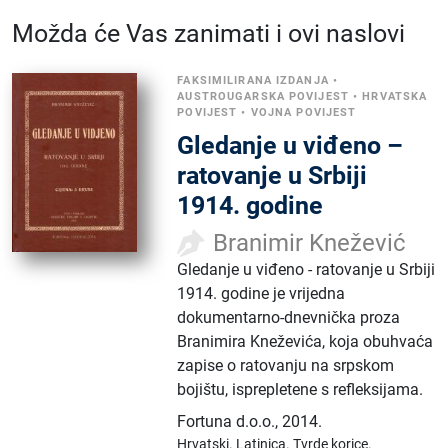
Možda će Vas zanimati i ovi naslovi
FAKSIMILIRANA IZDANJA
•
AUSTROUGARSKA POVIJEST
•
HRVATSKA
POVIJEST
•
VOJNA POVIJEST
Gledanje u viđeno –
ratovanje u Srbiji
1914. godine
Branimir Knežević
Gledanje u viđeno - ratovanje u Srbiji
1914. godine je vrijedna
dokumentarno-dnevnička proza
Branimira Kneževića, koja obuhvaća
zapise o ratovanju na srpskom
bojištu, isprepletene s refleksijama.
Fortuna d.o.o.
,
2014.
Hrvatski.
Latinica.
Tvrde korice.