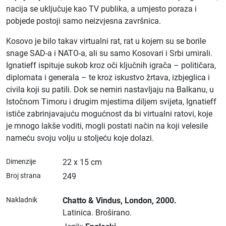
nacija se uključuje kao TV publika, a umjesto poraza i
pobjede postoji samo neizvjesna završnica.
Kosovo je bilo takav virtualni rat, rat u kojem su se borile
snage SAD-a i NATO-a, ali su samo Kosovari i Srbi umirali.
Ignatieff ispituje sukob kroz oči ključnih igrača – političara,
diplomata i generala – te kroz iskustvo žrtava, izbjeglica i
civila koji su patili. Dok se nemiri nastavljaju na Balkanu, u
Istočnom Timoru i drugim mjestima diljem svijeta, Ignatieff
ističe zabrinjavajuću mogućnost da bi virtualni ratovi, koje
je mnogo lakše voditi, mogli postati način na koji velesile
nameću svoju volju u stoljeću koje dolazi.
Dimenzije
22 x 15 cm
Broj strana
249
Nakladnik
Chatto & Vindus
, London
, 2000.
Latinica.
Broširano.