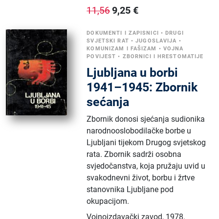
9,25
€
11,56
DOKUMENTI I ZAPISNICI
•
DRUGI
SVJETSKI RAT
•
JUGOSLAVIJA
•
KOMUNIZAM I FAŠIZAM
•
VOJNA
POVIJEST
•
ZBORNICI I HRESTOMATIJE
Ljubljana u borbi
1941–1945: Zbornik
sećanja
Zbornik donosi sjećanja sudionika
narodnooslobodilačke borbe u
Ljubljani tijekom Drugog svjetskog
rata. Zbornik sadrži osobna
svjedočanstva, koja pružaju uvid u
svakodnevni život, borbu i žrtve
stanovnika Ljubljane pod
okupacijom.
Vojnoizdavački zavod
,
1978.