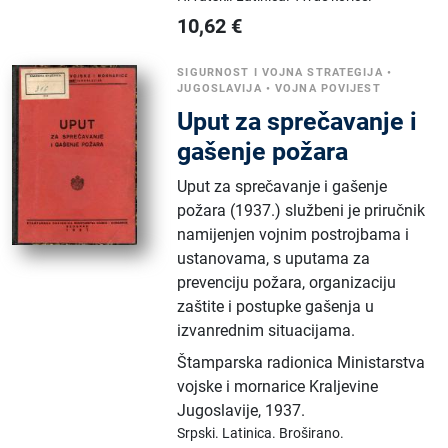
10,62
€
SIGURNOST I VOJNA STRATEGIJA
•
JUGOSLAVIJA
•
VOJNA POVIJEST
Uput za sprečavanje i
gašenje požara
Uput za sprečavanje i gašenje
požara (1937.) službeni je priručnik
namijenjen vojnim postrojbama i
ustanovama, s uputama za
prevenciju požara, organizaciju
zaštite i postupke gašenja u
izvanrednim situacijama.
Štamparska radionica Ministarstva
vojske i mornarice Kraljevine
Jugoslavije
,
1937.
Srpski.
Latinica.
Broširano.