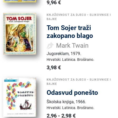
9,96
€
KNJIŽEVNOST ZA DJECU
•
SLIKOVNICE I
BAJKE
Tom Sojer traži
zakopano blago
Mark Twain
Jugoreklam
,
1979.
Hrvatski.
Latinica.
Broširano.
3,98
€
KNJIŽEVNOST ZA DJECU
•
SLIKOVNICE I
BAJKE
Odasvud ponešto
Školska knjiga
,
1966.
Hrvatski.
Latinica.
Broširano.
2,96
-
2,98
€