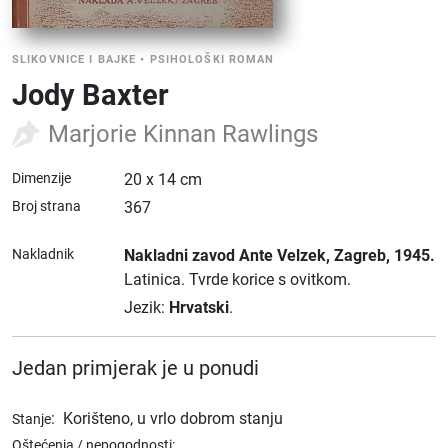
SLIKOVNICE I BAJKE
•
PSIHOLOŠKI ROMAN
Jody Baxter
Marjorie Kinnan Rawlings
Dimenzije
20 x 14 cm
Broj strana
367
Nakladnik
Nakladni zavod Ante Velzek
, Zagreb
, 1945.
Latinica.
Tvrde korice s ovitkom.
Jezik:
Hrvatski
.
Jedan primjerak je u ponudi
:
Korišteno, u vrlo dobrom stanju
Stanje
Oštećenja / nepogodnosti: