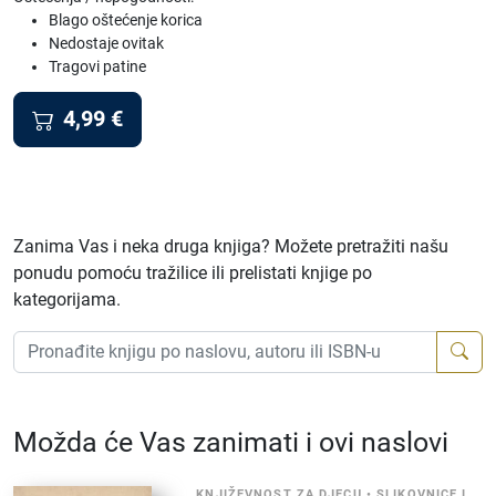
Blago oštećenje korica
Nedostaje ovitak
Tragovi patine
4,99
€
Zanima Vas i neka druga knjiga? Možete pretražiti našu
ponudu pomoću tražilice ili prelistati knjige po
kategorijama.
Možda će Vas zanimati i ovi naslovi
KNJIŽEVNOST ZA DJECU
•
SLIKOVNICE I