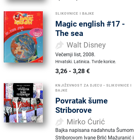
SLIKOVNICE I BAJKE
Magic english #17 -
The sea
Walt Disney
Večernji list
,
2008.
Hrvatski.
Latinica.
Tvrde korice.
3,26
-
3,28
€
KNJIŽEVNOST ZA DJECU
•
SLIKOVNICE I
BAJKE
Povratak šume
Striborove
Mirko Ćurić
Bajka napisana nadahnuta Šumom
Striborovom Ivane Brlić Mažuranić i