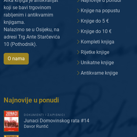
Arka knjiga je antikvarijat
Najnovije u ponudi
koji se bavi trgovinom
Knjige na popustu
rabljenim i antikvarnim
Knjige do 5 €
knjigama.
Nalazimo se u Osijeku, na
Knjige do 10 €
adresi Trg Ante Starčevića
Kompleti knjiga
10 (Pothodnik).
Rijetke knjige
O nama
Unikatne knjige
Antikvarne knjige
Najnovije u ponudi
DOKUMENTI I ZAPISNICI
Junaci Domovinskog rata #14
Davor Runtić