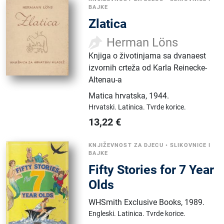
BAJKE
Zlatica
Herman Löns
Knjiga o životinjama sa dvanaest
izvornih crteža od Karla Reinecke-
Altenau-a
Matica hrvatska
,
1944.
Hrvatski.
Latinica.
Tvrde korice.
13,22
€
KNJIŽEVNOST ZA DJECU
•
SLIKOVNICE I
BAJKE
Fifty Stories for 7 Year
Olds
WHSmith Exclusive Books
,
1989.
Engleski.
Latinica.
Tvrde korice.