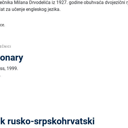
ečnika Milana Drvodelića iz 1927. godine obuhvaća dvojezični r
alat za učenje engleskog jezika.
ice.
EČNICI
ionary
ess
,
1999.
.
ik rusko-srpskohrvatski