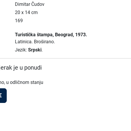
Dimitar Čudov
20 x 14 cm
169
Turistička štampa
, Beograd
, 1973.
Latinica.
Broširano.
Jezik:
Srpski
.
erak je u ponudi
no, u odličnom stanju
€