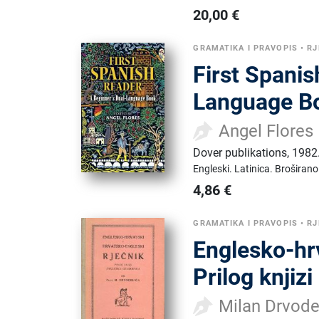
20,00
€
GRAMATIKA I PRAVOPIS
•
RJ
First Spanis
Language B
Angel Flores
Dover publikations
,
1982
Engleski.
Latinica.
Broširano
4,86
€
GRAMATIKA I PRAVOPIS
•
RJ
Englesko-hrv
Prilog knjiz
Milan Drvode