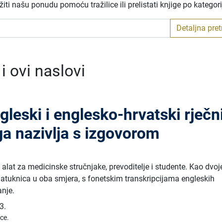
ti našu ponudu pomoću tražilice ili prelistati knjige po kategor
Detaljna pre
 ovi naslovi
leski i englesko-hrvatski rječn
a nazivlja s izgovorom
i alat za medicinske stručnjake, prevoditelje i studente. Kao dvoj
atuknica u oba smjera, s fonetskim transkripcijama engleskih
anje.
3.
ice.