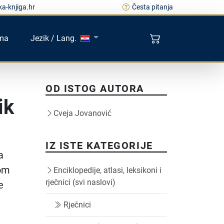
a-knjiga.hr
Česta pitanja
ma
Jezik / Lang.
OD ISTOG AUTORA
ik
Cveja Jovanović
IZ ISTE KATEGORIJE
a
nom
Enciklopedije, atlasi, leksikoni i
rječnici (svi naslovi)
e
Rječnici