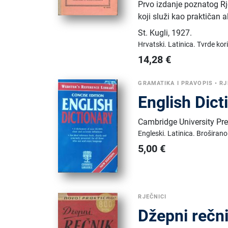
Prvo izdanje poznatog Rj
koji služi kao praktičan 
St. Kugli
,
1927.
Hrvatski.
Latinica.
Tvrde kor
14,28
€
GRAMATIKA I PRAVOPIS
•
RJ
English Dict
Cambridge University Pr
Engleski.
Latinica.
Broširano
5,00
€
RJEČNICI
Džepni rečn