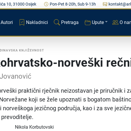
ića 10, 31000 Osijek
Pon-Pet 8-20h, Sub 9-13h
kontakt@ark
Autori
Nakladnici
Pretraga
Upute
O na
DINAVSKA KNJIŽEVNOST
ohrvatsko-norveški rečn
Jovanović
veški praktični rječnik neizostavan je priručnik i z
 Norvežane koji se žele upoznati s bogatom bašti
i norveškoga jezičnog područja, kao i za sve jezičn
 prevoditelje.
Nikola Korbutovski