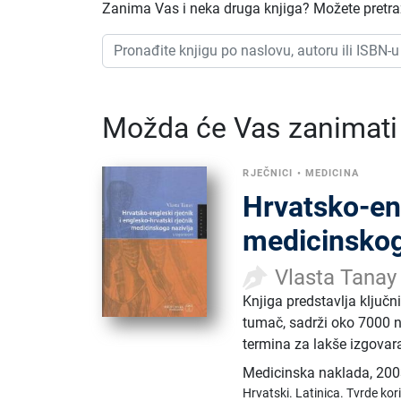
Zanima Vas i neka druga knjiga? Možete pretraži
Možda će Vas zanimati i
RJEČNICI
•
MEDICINA
Hrvatsko-eng
medicinskog
Vlasta Tanay
Knjiga predstavlja ključn
tumač, sadrži oko 7000 n
termina za lakše izgovar
Medicinska naklada
,
200
Hrvatski.
Latinica.
Tvrde kor