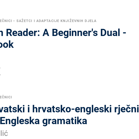
EČNICI
•
SAŽETCI I ADAPTACIJE KNJIŽEVNIH DJELA
h Reader: A Beginner's Dual -
ook
.
.
EČNICI
atski i hrvatsko-engleski rječni
i Engleska gramatika
lić