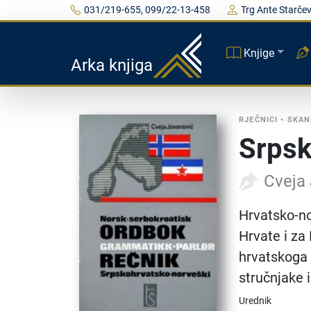
031/219-655, 099/22-13-458
Trg Ante Starčev
Knjige
Arka knjiga
RJEČNICI
•
SKAN
Srpsk
Cveja 
Hrvatsko-nor
Hrvate i za
hrvatskoga 
stručnjake i
Urednik