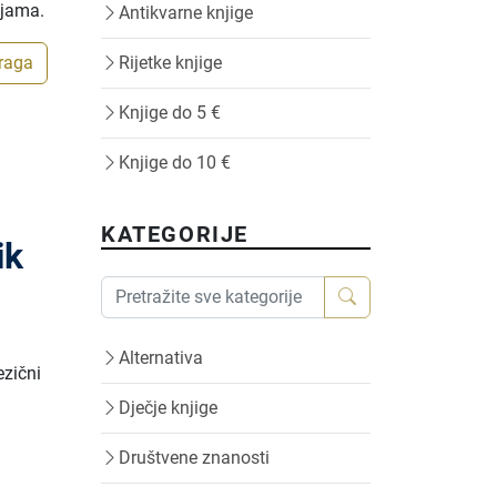
ijama.
Antikvarne knjige
traga
Rijetke knjige
Knjige do 5 €
Knjige do 10 €
KATEGORIJE
ik
Alternativa
ezični
Dječje knjige
Društvene znanosti