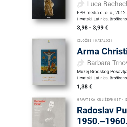
Luca Bachech
EPH media d. o. o.
,
2012.
Hrvatski.
Latinica.
Broširano
3,98
-
3,99
€
IZLOŽBE I KATALOZI
Arma Christi 
Barbara Trno
Muzej Brodskog Posavlj
Hrvatski.
Latinica.
Broširano
1,38
€
HRVATSKA KNJIŽEVNOST
•
I
Radoslav Puta
1950.‒1960