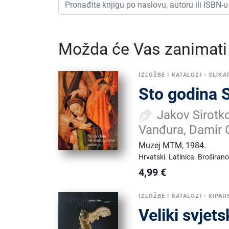
Možda će Vas zanimati i
IZLOŽBE I KATALOZI
•
SLIKA
Sto godina 
Jakov Sirotko
Vanđura, Damir 
Muzej MTM
,
1984.
Hrvatski.
Latinica.
Broširano
4,99
€
IZLOŽBE I KATALOZI
•
KIPAR
Veliki svjets