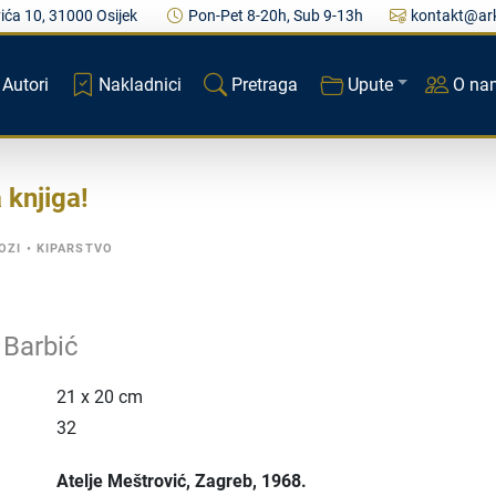
ića 10, 31000 Osijek
Pon-Pet 8-20h, Sub 9-13h
kontakt@ark
Autori
Nakladnici
Pretraga
Upute
O na
a knjiga
OZI
•
KIPARSTVO
n
 Barbić
21 x 20 cm
32
Atelje Meštrović
, Zagreb
, 1968.