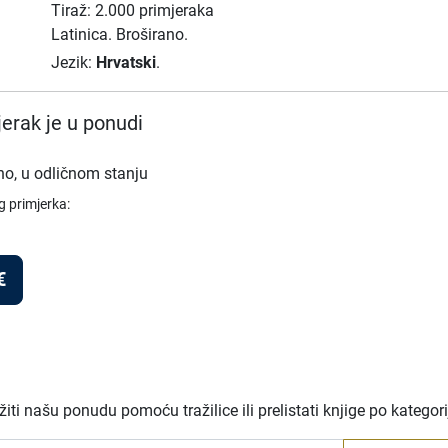
Tiraž: 2.000 primjeraka
Latinica.
Broširano.
Jezik:
Hrvatski
.
erak je u ponudi
no, u odličnom stanju
g primjerka:
€
ti našu ponudu pomoću tražilice ili prelistati knjige po kategor