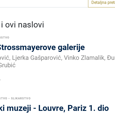
Detaljna pre
 ovi naslovi
RSTVO
Strossmayerove galerije
vić, Ljerka Gašparović, Vinko Zlamalik, Đu
Grubić
.
STVO
•
SLIKARSTVO
ki muzeji - Louvre, Pariz 1. dio