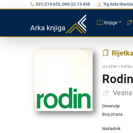
031/219-655, 099/22-13-458
Trg Ante Starčev
Knjige
Arka knjiga
Rijetk
IZLOŽBE I KATAL
Rodi
Vesna
Dimenzije
Broj strana
Nakladnik