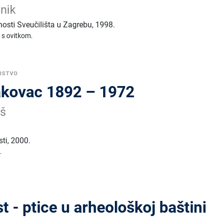
šnik
tnosti Sveučilišta u Zagrebu
,
1998.
 s ovitkom.
RSTVO
lakovac 1892 – 1972
uš
sti
,
2000.
.
st - ptice u arheološkoj baštini