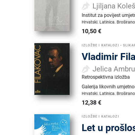
Ljiljana Kole
Institut za povijest umje
Hrvatski.
Latinica.
Broširano
10,50
€
IZLOŽBE I KATALOZI
•
SLIKA
Vladimir Fi
Jelica Ambr
Retrospektivna izložba
Galerija likovnih umjetno
Hrvatski.
Latinica.
Broširano
12,38
€
IZLOŽBE I KATALOZI
Let u prošlo