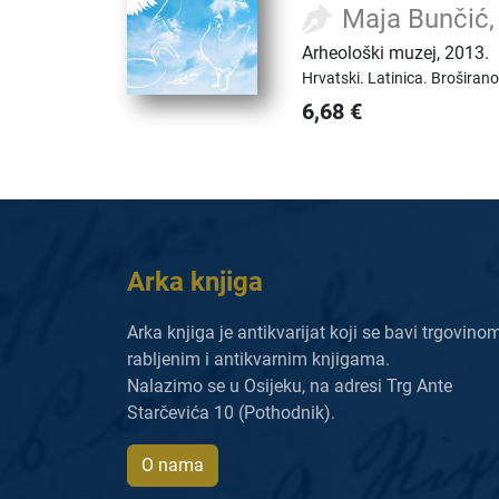
Maja Bunčić, 
Arheološki muzej
,
2013.
Hrvatski.
Latinica.
Broširano
6,68
€
Arka knjiga
Arka knjiga je antikvarijat koji se bavi trgovino
rabljenim i antikvarnim knjigama.
Nalazimo se u Osijeku, na adresi Trg Ante
Starčevića 10 (Pothodnik).
O nama