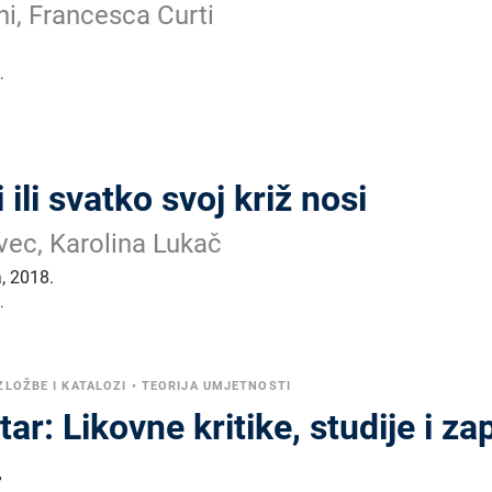
i, Francesca Curti
.
ili svatko svoj križ nosi
vec, Karolina Lukač
a
,
2018.
.
ZLOŽBE I KATALOZI
•
TEORIJA UMJETNOSTI
r: Likovne kritike, studije i zap
.